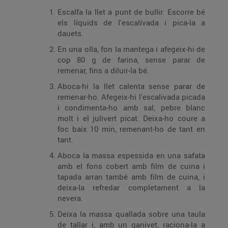
Escalfa la llet a punt de bullir. Escorre bé
els líquids de l'escalivada i pica-la a
dauets.
En una olla, fon la mantega i afegeix-hi de
cop 80 g de farina, sense parar de
remenar, fins a diluir-la bé.
Aboca-hi la llet calenta sense parar de
remenar-ho. Afegeix-hi l'escalivada picada
i condimenta-ho amb sal, pebre blanc
molt i el julivert picat. Deixa-ho coure a
foc baix 10 min, remenant-ho de tant en
tant.
Aboca la massa espessida en una safata
amb el fons cobert amb film de cuina i
tapada arran també amb film de cuina, i
deixa-la refredar completament a la
nevera.
Deixa la massa quallada sobre una taula
de tallar i, amb un ganivet, raciona-la a