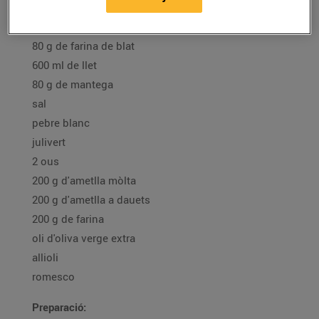
400 g d'escalivada (1 ceba, 1 pebrot vermell, 1
albergínia)
80 g de farina de blat
600 ml de llet
80 g de mantega
sal
pebre blanc
julivert
2 ous
200 g d'ametlla mòlta
200 g d'ametlla a dauets
200 g de farina
oli d'oliva verge extra
allioli
romesco
Preparació: