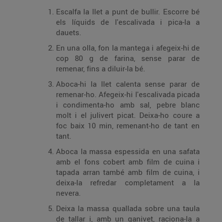
Escalfa la llet a punt de bullir. Escorre bé
els líquids de l'escalivada i pica-la a
dauets.
En una olla, fon la mantega i afegeix-hi de
cop 80 g de farina, sense parar de
remenar, fins a diluir-la bé.
Aboca-hi la llet calenta sense parar de
remenar-ho. Afegeix-hi l'escalivada picada
i condimenta-ho amb sal, pebre blanc
molt i el julivert picat. Deixa-ho coure a
foc baix 10 min, remenant-ho de tant en
tant.
Aboca la massa espessida en una safata
amb el fons cobert amb film de cuina i
tapada arran també amb film de cuina, i
deixa-la refredar completament a la
nevera.
Deixa la massa quallada sobre una taula
de tallar i, amb un ganivet, raciona-la a