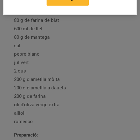
400 g d'escalivada (1 ceba, 1 pebrot vermell, 1
albergínia)
80 g de farina de blat
600 ml de llet
80 g de mantega
sal
pebre blanc
julivert
2 ous
200 g d'ametlla mòlta
200 g d'ametlla a dauets
200 g de farina
oli d'oliva verge extra
allioli
romesco
Preparació: