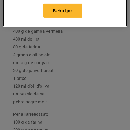
oli d'oliva verge extra
Rebutjar
salsa rosa
Per a la massa:
400 g de gamba vermella
480 ml de llet
80 g de farina
4 grans d’all pelats
un raig de conyac
20 g de julivert picat
1 bitxo
120 ml d’oli d’oliva
un pessic de sal
pebre negre mòlt
Per a l’arrebossat:
100 g de farina
200 g de pa ratllat