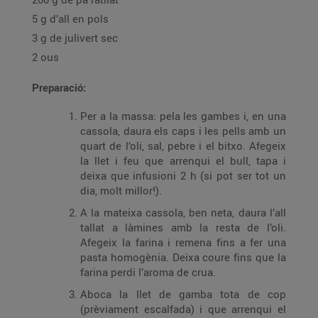
5 g d’all en pols
3 g de julivert sec
2 ous
Preparació:
Per a la massa: pela les gambes i, en una
cassola, daura els caps i les pells amb un
quart de l’oli, sal, pebre i el bitxo. Afegeix
la llet i feu que arrenqui el bull, tapa i
deixa que infusioni 2 h (si pot ser tot un
dia, molt millor!).
A la mateixa cassola, ben neta, daura l’all
tallat a làmines amb la resta de l’oli.
Afegeix la farina i remena fins a fer una
pasta homogènia. Deixa coure fins que la
farina perdi l’aroma de crua.
Aboca la llet de gamba tota de cop
(prèviament escalfada) i que arrenqui el