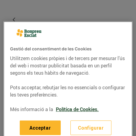
Gestió del consentiment de les Cookies
Utilitzem cookies pròpies i de tercers per mesurar l’ús
del web i mostrar publicitat basada en un perfil
segons els teus hàbits de navegació.
RECEPTES
Pots acceptar, rebutjar les no essencials o configurar
les teves preferències.
Croquetes de gamba
Més informació a la
Política de Cookies.
19/de novembre/2021
Acceptar
Configurar
Ingredients per a 30 croquetes: