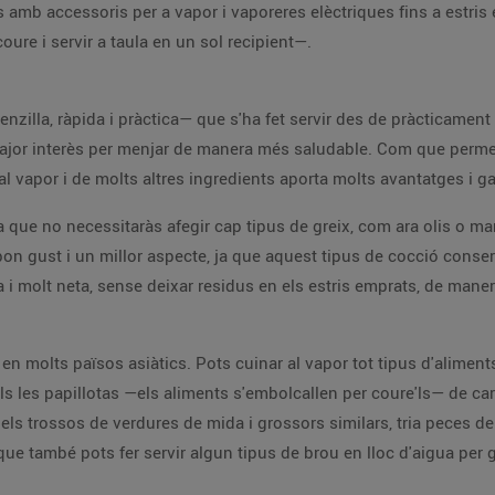
es amb accessoris per a vapor i vaporeres elèctriques fins a estri
oure i servir a taula en un sol recipient—.
enzilla, ràpida i pràctica— que s'ha fet servir des de pràcticame
major interès per menjar de manera més saludable. Com que perme
 al vapor i de molts altres ingredients aporta molts avantatges i g
a que no necessitaràs afegir cap tipus de greix, com ara olis o m
n gust i un millor aspecte, ja que aquest tipus de cocció conserva
a i molt neta, sense deixar residus en els estris emprats, de man
n en molts països asiàtics. Pots cuinar al vapor tot tipus d'aliments
s les papillotas —els aliments s'embolcallen per coure'ls— de car
la els trossos de verdures de mida i grossors similars, tria peces 
a que també pots fer servir algun tipus de brou en lloc d'aigua pe