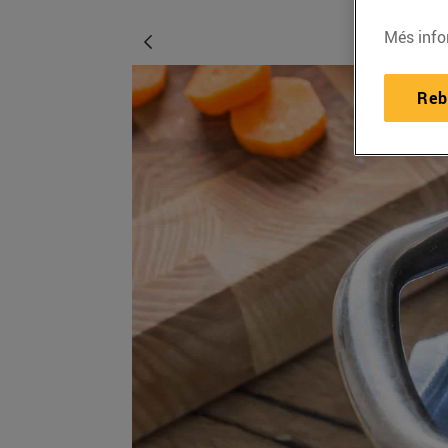
Més info
Reb