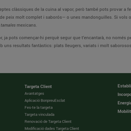
ptes clàssiques de la cuina al vapor, però també pots provar a fer
 de peix molt complet i saborós— o unes mandonguilles. Si vols o
s
tamales
mexicans.
or, ja pots començar-hi perquè segur que t’encantarà, no només pel
 uns resultats fantàstics: plats lleugers, variats i molt saborosos
Establ
Targeta Client
Avantatges
Incorpo
Aplicació BonpreuEsclat
Energi
Fes-te la targeta
Mobilit
Targeta vinculada
Renovació de Targeta Client
Modificació dades Targeta Client