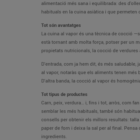
alimentació més sana i equilibrada: des d'oll
habituals en la cuina asiàtica i que permeten c
Tot són avantatges
La cuina al vapor és una tècnica de cocció —s
està tornant amb molta força, potser per un 
propietats nutricionals, la cocció de verdures
D'entrada, com ja hem dit, és més saludable, j
al vapor, notaràs que els aliments tenen més bo
D'altra banda, la cocció al vapor és homogèni
Tot tipus de productes
Carn, peix, verdura… i, fins i tot, arròs, com fa
semblar les més habituals, també són habitual
consells per obtenir els millors resultats: tal
paper de forn i deixa la sal per al final. Pens
ingredients.