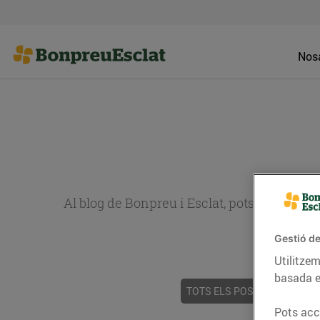
Nosa
Al blog de Bonpreu i Esclat, pots trobar re
Gestió de
Utilitzem
basada e
TOTS ELS POSTS
ACTUALI
Pots acce