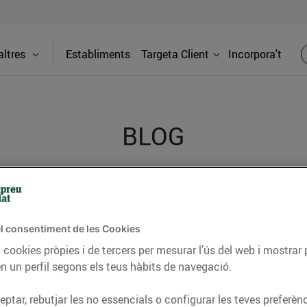
ltres
Establiments
Targeta Client
Incorpora't
BLOG
ceptes, consells nutricionals, informació d’actualitat
del nostre territori i molts altres temes.
l consentiment de les Cookies
 cookies pròpies i de tercers per mesurar l’ús del web i mostrar 
n un perfil segons els teus hàbits de navegació.
TAT
CONSELLS I HÀBITS SALUDABLES
ENERGIA
GASTRONOMIA
ptar, rebutjar les no essencials o configurar les teves preferènc