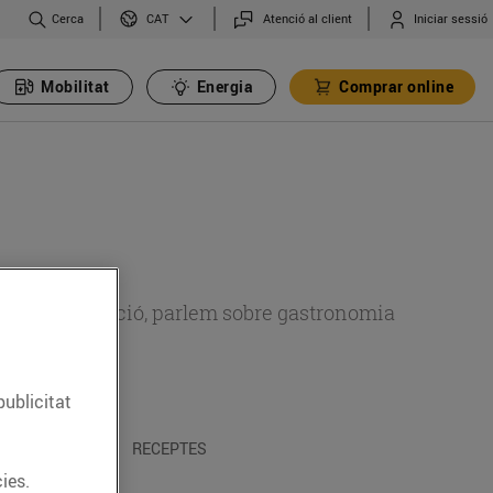
Cerca
Atenció al client
Iniciar sessió
CAT
Mobilitat
Energia
Comprar online
 sobre alimentació, parlem sobre gastronomia
publicitat
 I TRADICIONS
RECEPTES
ies.