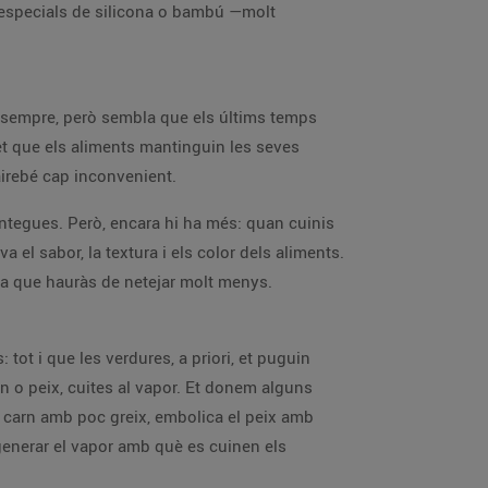
s especials de silicona o bambú —molt
nt sempre, però sembla que els últims temps
t que els aliments mantinguin les seves
airebé cap inconvenient.
antegues. Però, encara hi ha més: quan cuinis
 el sabor, la textura i els color dels aliments.
era que hauràs de netejar molt menys.
: tot i que les verdures, a priori, et puguin
n o peix, cuites al vapor. Et donem alguns
de carn amb poc greix, embolica el peix amb
r generar el vapor amb què es cuinen els