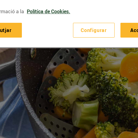
rmació a la
Política de Cookies.
utjar
Configurar
Ac