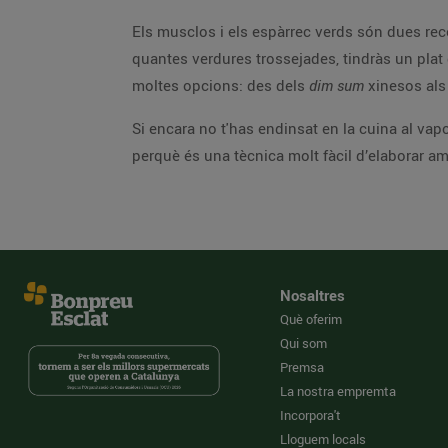
Els musclos i els espàrrec verds són dues rece
quantes verdures trossejades, tindràs un plat
moltes opcions: des dels
dim sum
xinesos al
Si encara no t'has endinsat en la cuina al vap
perquè és una tècnica molt fàcil d’elaborar amb
Nosaltres
Què oferim
Qui som
Premsa
La nostra empremta
Incorpora't
Lloguem locals