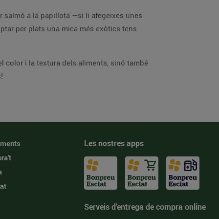
 salmó a la papillota —si li afegeixes unes
ptar per plats una mica més exòtics tens
 color i la textura dels aliments, sinó també
!
Les nostres apps
iments
ra't
a
at
Serveis d'entrega de compra online