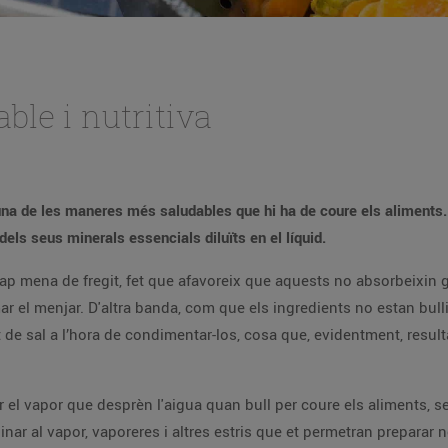
ble i nutritiva
 una de les maneres més saludables que hi ha de coure els aliments
dels seus minerals essencials diluïts en el líquid
.
ap mena de fregit, fet que afavoreix que aquests no absorbeixin gr
ar el menjar. D'altra banda, com que els ingredients no estan bulli
t de sal a l’hora de condimentar-los, cosa que, evidentment, resul
 el vapor que desprèn l'aigua quan bull per coure els aliments, s
inar al vapor, vaporeres i altres estris que et permetran preparar