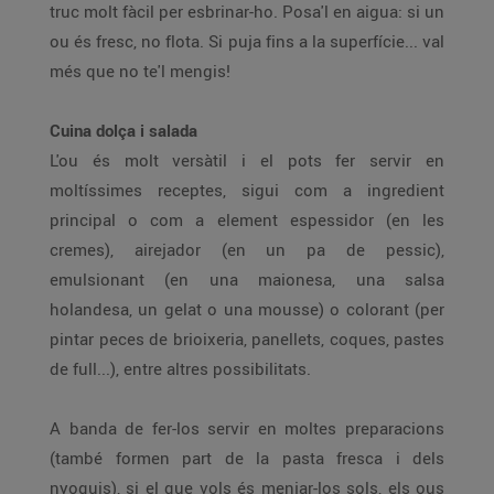
truc molt fàcil per esbrinar-ho. Posa'l en aigua: si un
ou és fresc, no flota. Si puja fins a la superfície... val
més que no te'l mengis!
Cuina dolça i salada
L'ou és molt versàtil i el pots fer servir en
moltíssimes receptes, sigui com a ingredient
principal o com a element espessidor (en les
cremes), airejador (en un pa de pessic),
emulsionant (en una maionesa, una salsa
holandesa, un gelat o una mousse) o colorant (per
pintar peces de brioixeria, panellets, coques, pastes
de full...), entre altres possibilitats.
A banda de fer-los servir en moltes preparacions
(també formen part de la pasta fresca i dels
nyoquis), si el que vols és menjar-los sols, els ous