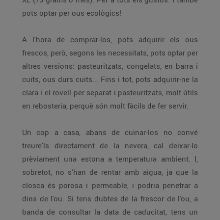
pots optar per ous ecològics!
A l'hora de comprar-los, pots adquirir els ous
frescos, però, segons les necessitats, pots optar per
altres versions: pasteuritzats, congelats, en barra i
cuits, ous durs cuits... Fins i tot, pots adquirir-ne la
clara i el rovell per separat i pasteuritzats, molt útils
en rebosteria, perquè són molt fàcils de fer servir.
Un cop a casa, abans de cuinar-los no convé
treure'ls directament de la nevera, cal deixar-lo
prèviament una estona a temperatura ambient. I,
sobretot, no s'han de rentar amb aigua, ja que la
closca és porosa i permeable, i podria penetrar a
dins de l'ou. Si tens dubtes de la frescor de l'ou, a
banda de consultar la data de caducitat, tens un