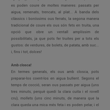
es poden coure de moltes maneres: passats per
aigua, remenats, trencats, al plat... A banda dels
clàssics i boníssims ous ferrats, la segona manera
tradicional de coure els ous són fets en truita, una
opció que obre un ventall amplíssim de
possibilitats, ja que pots fer truites per a tots els
gustos: de verdures, de bolets, de patata, amb suc...
i, fins i tot, dolces!
Amb closca!
En termes generals, els ous amb closca, pots
preparar-los coent-los en aigua bullent. Segons el
temps de cocció, seran ous passats per aigua (uns
tres minuts, perquè quedi la clara cuita i el rovell
cru), mollets (uns cinc minuts, de manera que la
clara queda una mica més feta i es poden pelar, i el