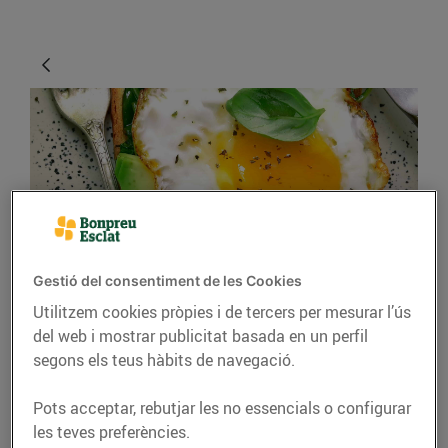
Gestió del consentiment de les Cookies
CONSELLS I HÀBITS SALUDABLES
Utilitzem cookies pròpies i de tercers per mesurar l’ús
Cuina amb ous, bons i
del web i mostrar publicitat basada en un perfil
saludables
segons els teus hàbits de navegació.
13/d’abril/2021
Pots acceptar, rebutjar les no essencials o configurar
les teves preferències.