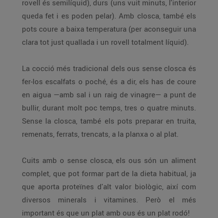
rovell és semilíquid), durs (uns vuit minuts, l'interior
queda fet i es poden pelar). Amb closca, també els
pots coure a baixa temperatura (per aconseguir una
clara tot just quallada i un rovell totalment líquid).
La cocció més tradicional dels ous sense closca és
fer-los escalfats o poché, és a dir, els has de coure
en aigua —amb sal i un raig de vinagre— a punt de
bullir, durant molt poc temps, tres o quatre minuts.
Sense la closca, també els pots preparar en truita,
remenats, ferrats, trencats, a la planxa o al plat.
Cuits amb o sense closca, els ous són un aliment
complet, que pot formar part de la dieta habitual, ja
que aporta proteïnes d'alt valor biològic, així com
diversos minerals i vitamines. Però el més
important és que un plat amb ous és un plat rodó!