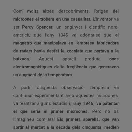
Com molts altres descobriments, l’origen
del
microones el trobem en una casualitat.
L’inventor va
ser
Percy Spencer
, un enginyer i científic nord-
americà, que l’any 1945 va adonar-se que
el
magnetró que manipulava en l’empresa fabricadora
de radars havia desfet la xocolata que portava a la
butxaca
. Aquest aparell produïa
ones
electromagnètiques d’alta freqüència que generaven
un augment de la temperatura.
A partir d’aquesta observació, l’empresa va
continuar experimentant amb aquestes microones,
va realitzar alguns estudis i,
l’any 1946, va patentar
el que seria el primer microones.
Però no us
l’imagineu com ara!
Els primers aparells, que van
sortir al mercat a la dècada dels cinquanta, medien