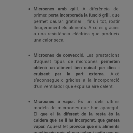
Microones amb grill.
A diferència del
primer,
porta incorporada la funció grill,
que
permet daurar, gratinar i, fins i tot, rostir
lleugerament els aliments. Això és gràcies
a una resistència elèctrica que produeix
una calor seca.
Microones de convecció.
Les prestacions
d’aquest tipus de microones
permeten
obtenir un aliment ben cuinat per dins i
cruixent per la part externa
. Això
s’aconsegueix gràcies a la incorporació
d’un ventilador que expulsa aire calent.
Microones a vapor.
És un dels últims
models de microones que han aparegut.
El que el fa diferent de la resta és la
caldera que se li ha incorporat, que genera
vapor.
Aquest fet
provoca que els aliments
mantinguin més el seu sabor i evita que es