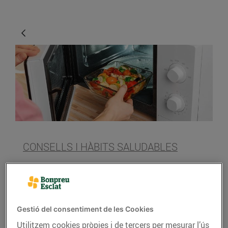
CONSELLS I HÀBITS SALUDABLES
Cuinar al microones
08/de novembre/2019
Gestió del consentiment de les Cookies
El
microones
és un
electrodomèstic pràcticament
Utilitzem cookies pròpies i de tercers per mesurar l’ús