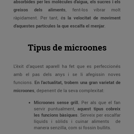
absorbides per les molècules d’aigua, els sucres i els
greixos dels aliments
, fent-los vibrar molt
ràpidament. Per tant, é
s
la velocitat de moviment
d’aquestes partícules la que escalfa el menjar
.
Tipus de microones
L’èxit d’aquest aparell ha fet que es perfeccionés
amb el pas dels anys i se li afegissin noves
funcions.
En l’actualitat, trobem una gran varietat de
microones
, depenent de la seva complexitat:
Microones sense grill.
Per als que el fan
servir puntualment,
aquest tipus cobreix
les funcions bàsiques
. Serveix per escalfar
líquids i sòlids i cuinar aliments de
manera senzilla, com si fossin bullits.