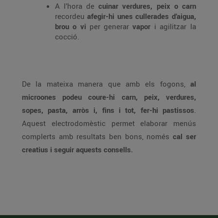
A l’hora de
cuinar verdures, peix o carn
recordeu
afegir-hi unes cullerades d’aigua,
brou o vi
per generar
vapor
i agilitzar la
cocció.
De la mateixa manera que amb els fogons,
al
microones podeu coure-hi carn, peix, verdures,
sopes, pasta, arròs i, fins i tot, fer-hi pastissos
.
Aquest electrodomèstic permet elaborar menús
complerts amb resultats ben bons, només
cal ser
creatius i seguir aquests consells.