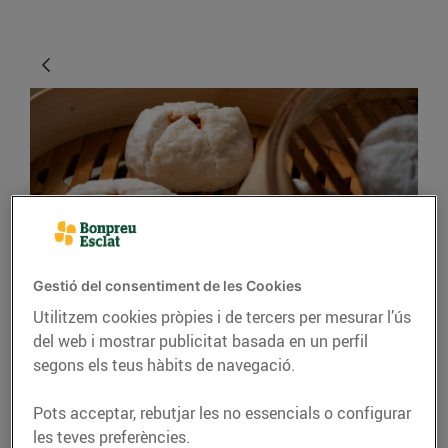
CONSELLS I HÀBITS SALUDABLES
Gestió del consentiment de les Cookies
Utilitzem cookies pròpies i de tercers per mesurar l’ús
Cuinar al vapor
del web i mostrar publicitat basada en un perfil
segons els teus hàbits de navegació.
Cuinar al vapor és una de les
maneres més saludables que
Pots acceptar, rebutjar les no essencials o configurar
hi ha de coure els aliments i
les teves preferències.