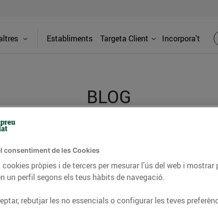
ltres
Establiments
Targeta Client
Incorpora't
BLOG
ceptes, consells nutricionals, informació d’actualitat
l consentiment de les Cookies
del nostre territori i molts altres temes.
 cookies pròpies i de tercers per mesurar l’ús del web i mostrar 
n un perfil segons els teus hàbits de navegació.
TAT
CONSELLS I HÀBITS SALUDABLES
ENERGIA
GASTRONOMIA
ptar, rebutjar les no essencials o configurar les teves preferènc