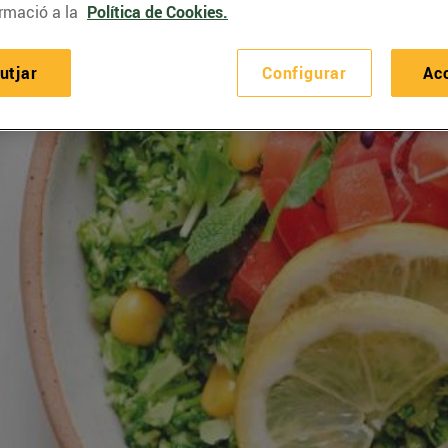
rmació a la
Política de Cookies.
utjar
Configurar
Ac