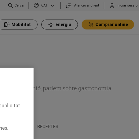
Cerca
Atenció al client
Iniciar sessió
CAT
Mobilitat
Energia
Comprar online
 sobre alimentació, parlem sobre gastronomia
publicitat
 I TRADICIONS
RECEPTES
ies.