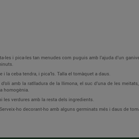
nta-les i pica-les tan menudes com puguis amb l’ajuda d’un ganiv
minuts.
i la ceba tendra, i pica’ls. Talla el tomàquet a daus.
d’oli amb la ratlladura de la llimona, el suc d’una de les meitats
lsa homogènia.
hi les verdures amb la resta dels ingredients.
o. Serveix-ho decorant-ho amb alguns germinats més i daus de tom