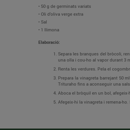
• 50 g de germinats variats
• Oli d’oliva verge extra
• Sal
• 1 llimona
Elaboració:
Separa les branques del bròcoli, re
una olla i cou-ho al vapor durant 3 
Renta les verdures. Pela el cogombre 
Prepara la vinagreta barrejant 50 ml 
Trituraho fins a aconseguir una sa
Aboca el bròquil en un bol, afegeix-
Afegeix-hi la vinagreta i remena-h