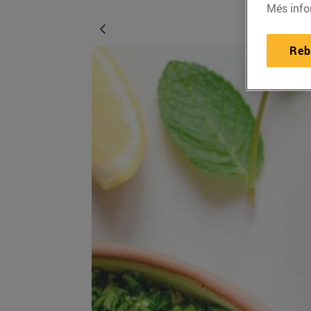
Més info
Reb