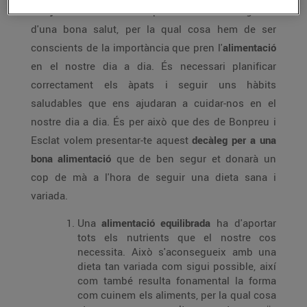
Menjar bé
és fonamental per trobar-nos bé i gaudir
d'una bona salut, per la qual cosa hem de ser
conscients de la importància que pren l'
alimentació
en el nostre dia a dia. És necessari planificar
correctament els àpats i seguir uns hàbits
saludables que ens ajudaran a cuidar-nos en el
nostre dia a dia. És per això que des de Bonpreu i
Esclat volem presentar-te aquest
decàleg per a una
bona alimentació
que de ben segur et donarà un
cop de mà a l'hora de seguir una dieta sana i
variada.
Una
alimentació equilibrada
ha d'aportar
tots els nutrients que el nostre cos
necessita. Això s'aconsegueix amb una
dieta tan variada com sigui possible, així
com també resulta fonamental la forma
com cuinem els aliments, per la qual cosa