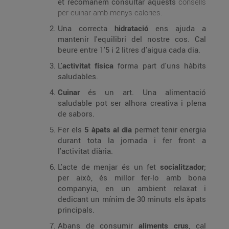
et recomanem consultar aquests
consells
per cuinar amb menys calories.
Una correcta
hidratació
ens ajuda a
mantenir l'equilibri del nostre cos. Cal
beure entre 1'5 i 2 litres d'aigua cada dia.
L'
activitat física
forma part d'uns hàbits
saludables.
Cuinar
és un art. Una alimentació
saludable pot ser alhora creativa i plena
de sabors.
Fer els
5 àpats al dia
permet tenir energia
durant tota la jornada i fer front a
l'activitat diària.
L'acte de menjar és un fet
socialitzador
;
per això, és millor fer-lo amb bona
companyia, en un ambient relaxat i
dedicant un mínim de 30 minuts els àpats
principals.
Abans de consumir
aliments crus
, cal