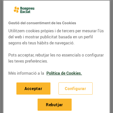
Gestió del consentiment de les Cookies
Utilitzem cookies pròpies i de tercers per mesurar l’ús
del web i mostrar publicitat basada en un perfil
segons els teus hàbits de navegació.
Pots acceptar, rebutjar les no essencials o configurar
les teves preferències.
CONSELLS I HÀBITS SALUDABLES
Més informació a la
Política de Cookies.
Decàleg de
Acceptar
Configurar
l'alimentació saludable
17/d’agost/2016
Rebutjar