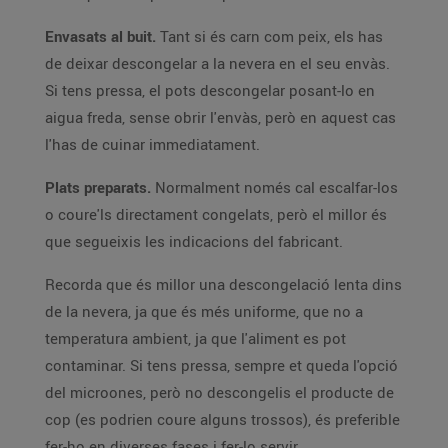
Envasats al buit.
Tant si és carn com peix, els has
de deixar descongelar a la nevera en el seu envàs.
Si tens pressa, el pots descongelar posant-lo en
aigua freda, sense obrir l'envàs, però en aquest cas
l'has de cuinar immediatament.
Plats preparats.
Normalment només cal escalfar-los
o coure'ls directament congelats, però el millor és
que segueixis les indicacions del fabricant.
Recorda que és millor una descongelació lenta dins
de la nevera, ja que és més uniforme, que no a
temperatura ambient, ja que l'aliment es pot
contaminar. Si tens pressa, sempre et queda l'opció
del microones, però no descongelis el producte de
cop (es podrien coure alguns trossos), és preferible
fer-ho en diverses fases i fer-lo servir