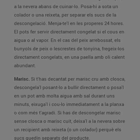
a la nevera abans de cuinar-lo. Posa-hi a sota un
colador o una reixeta, per separar els sucs de la
descongelació. Menja-te'l en les properes 24 hores.
El pots fer servir directament congelat si el cous en
aigua o al vapor. En el cas del peix arrebossat, els
bunyols de peix o lescrestes de tonyina, fregeix-los
directament congelats, en una paella amb oli calent
abundant.
Marisc.
Si t'has decantat per marisc cru amb closca,
descongela'l posant-lo a bullir directament o posa'l
en un pot amb molta aigua amb sal durant uns
minuts, eixuga'l i cou-lo immediatament a la planxa
o com més t'agradi. Si has de descongelar marisc
sense closca o marisc cuit, deixa'l a la nevera sobre
un recipient amb reixeta (o un colador) perquè els
sucs quedin separats del producte.