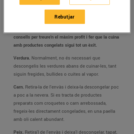
Segurament aquests dies tens el congelador més ple
que mai, amb tot tipus de productes. Ara ha arribat
Rebutjar
l'hora de fer-los servir i cal saber si abans cal
descongelar-los o no, i com fer-ho. Et donem alguns
consells per treure'n el màxim profit i fer que la cuina
amb productes congelats sigui tot un èxit.
Verdura.
Normalment, no és necessari que
descongelis les verdures abans de cuinar-les, tant
siguin fregides, bullides o cuites al vapor.
Carn.
Retira-la de l'envàs i deixa-la descongelar poc
a poc a la nevera. Si es tracta de productes
preparats com croquetes o carn arrebossada,
fregeix-les directament congelades, en una paella
amb oli calent abundant.
Peix.
Retira'l de l'envàs i deixa'l descongelar, tapat,