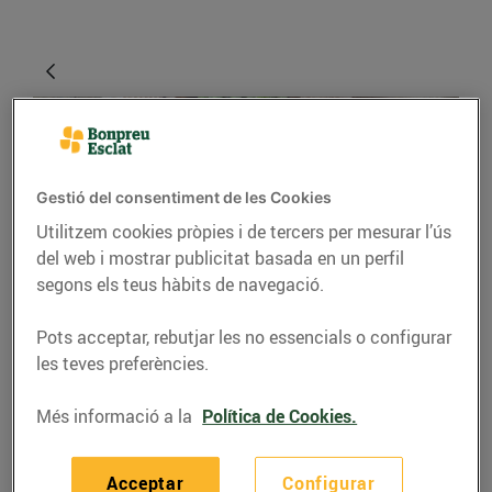
Gestió del consentiment de les Cookies
Utilitzem cookies pròpies i de tercers per mesurar l’ús
del web i mostrar publicitat basada en un perfil
segons els teus hàbits de navegació.
CONSELLS I HÀBITS SALUDABLES
Pots acceptar, rebutjar les no essencials o configurar
Descongela amb èxit
les teves preferències.
els aliments
Més informació a la
Política de Cookies.
27/d’abril/2020
Acceptar
Configurar