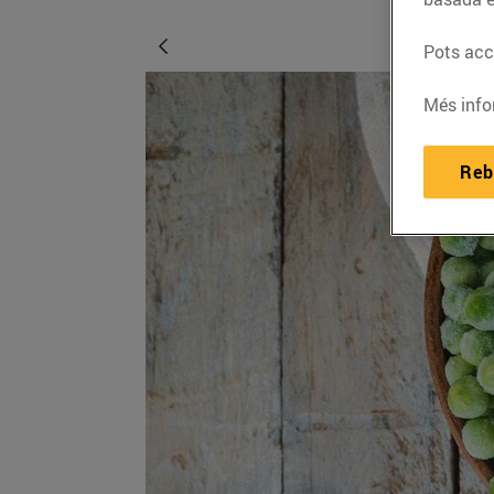
Pots acce
Més info
Reb