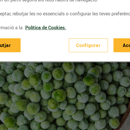
ptar, rebutjar les no essencials o configurar les teves preferènc
rmació a la
Política de Cookies.
utjar
Configurar
Ac