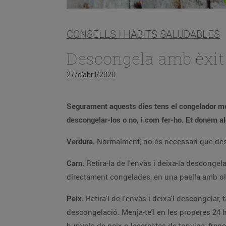
CONSELLS I HÀBITS SALUDABLES
Descongela amb èxit 
27/d’abril/2020
Segurament aquests dies tens el congelador més p
descongelar-los o no, i com fer-ho. Et donem alg
Verdura.
Normalment, no és necessari que desco
Carn.
Retira-la de l'envàs i deixa-la descongel
directament congelades, en una paella amb ol
Peix.
Retira'l de l'envàs i deixa'l descongelar,
descongelació. Menja-te'l en les properes 24 ho
bunyols de peix o lescrestes de tonyina, freg