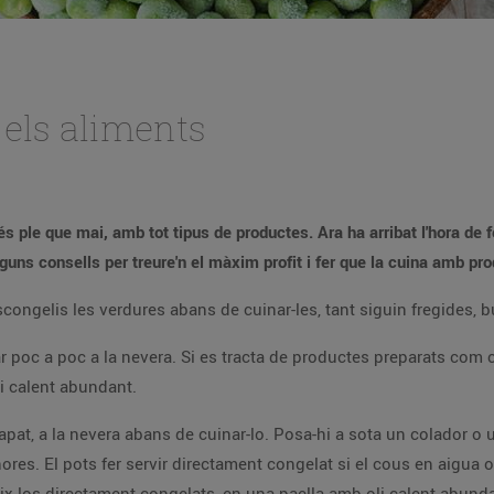
els aliments
le que mai, amb tot tipus de productes. Ara ha arribat l'hora de fer
uns consells per treure'n el màxim profit i fer que la cuina amb pro
ngelis les verdures abans de cuinar-les, tant siguin fregides, bul
ar poc a poc a la nevera. Si es tracta de productes preparats com 
i calent abundant.
 tapat, a la nevera abans de cuinar-lo. Posa-hi a sota un colador o 
res. El pots fer servir directament congelat si el cous en aigua o 
eix-los directament congelats, en una paella amb oli calent abund