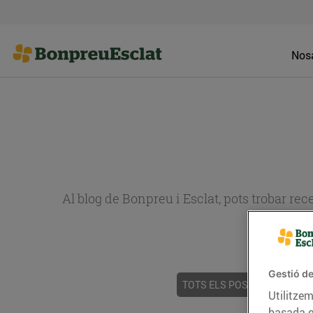
Nosa
Al blog de Bonpreu i Esclat, pots trobar re
Gestió de
TOTS ELS POSTS
ACTUALI
Utilitzem
basada e