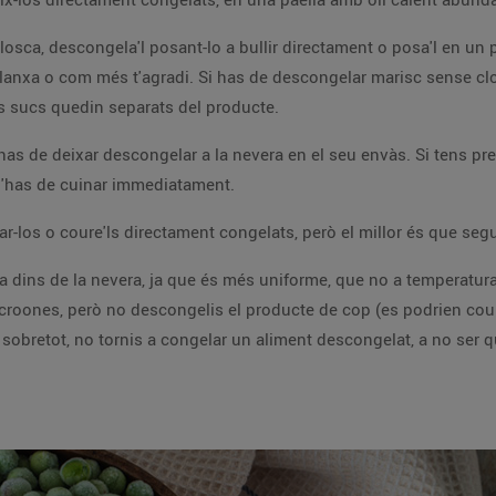
losca, descongela'l posant-lo a bullir directament o posa'l en u
lanxa o com més t'agradi. Si has de descongelar marisc sense clos
ls sucs quedin separats del producte.
 has de deixar descongelar a la nevera en el seu envàs. Si tens pr
 l'has de cuinar immediatament.
los o coure'ls directament congelats, però el millor és que segue
 dins de la nevera, ja que és més uniforme, que no a temperatura 
icroones, però no descongelis el producte de cop (es podrien coure
, sobretot, no tornis a congelar un aliment descongelat, a no ser qu