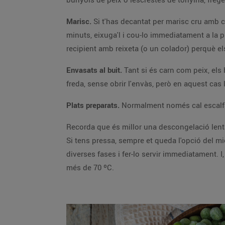
Marisc.
Si t'has decantat per marisc cru amb c
minuts, eixuga'l i cou-lo immediatament a la p
recipient amb reixeta (o un colador) perquè e
Envasats al buit.
Tant si és carn com peix, els
freda, sense obrir l'envàs, però en aquest cas
Plats preparats.
Normalment només cal escalfar-
Recorda que és millor una descongelació lenta
Si tens pressa, sempre et queda l'opció del m
diverses fases i fer-lo servir immediatament. I
més de 70 ºC.