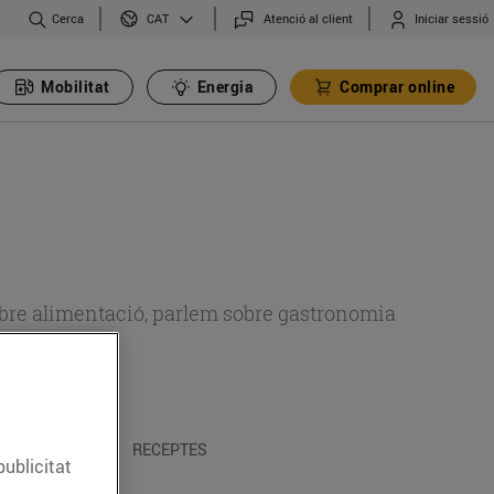
Cerca
Atenció al client
Iniciar sessió
CAT
Mobilitat
Energia
Comprar online
 sobre alimentació, parlem sobre gastronomia
 I TRADICIONS
RECEPTES
publicitat