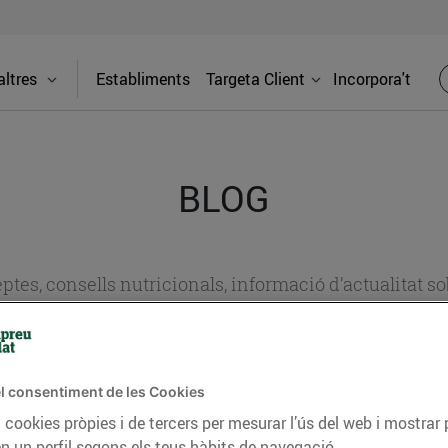
ltres
Establiments
Targeta Client
Incorpora't
BLOG
ceptes, consells nutricionals, informació d’actualitat
del nostre territori i molts altres temes.
l consentiment de les Cookies
TAT
CONSELLS I HÀBITS SALUDABLES
ENERGIA
GASTRONOMIA
 cookies pròpies i de tercers per mesurar l’ús del web i mostrar 
n un perfil segons els teus hàbits de navegació.