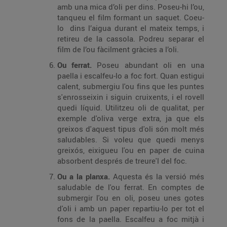
amb una mica d’oli per dins. Poseu-hi l’ou,
tanqueu el film formant un saquet. Coeu-
lo dins l’aigua durant el mateix temps, i
retireu de la cassola. Podreu separar el
film de l’ou fàcilment gràcies a l’oli.
Ou ferrat.
Poseu abundant oli en una
paella i escalfeu-lo a foc fort. Quan estigui
calent, submergiu l'ou fins que les puntes
s'enrosseixin i siguin cruixents, i el rovell
quedi líquid. Utilitzeu oli de qualitat, per
exemple d'oliva verge extra, ja que els
greixos d'aquest tipus d'oli són molt més
saludables. Si voleu que quedi menys
greixós, eixigueu l'ou en paper de cuina
absorbent després de treure'l del foc.
Ou a la planxa.
Aquesta és la versió més
saludable de l'ou ferrat. En comptes de
submergir l'ou en oli, poseu unes gotes
d'oli i amb un paper repartiu-lo per tot el
fons de la paella. Escalfeu a foc mitjà i