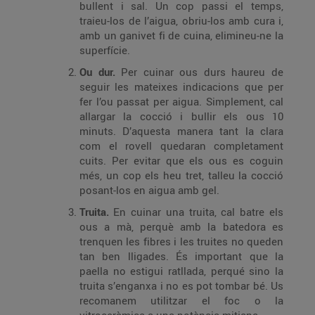
bullent i sal. Un cop passi el temps,
traieu-los de l’aigua, obriu-los amb cura i,
amb un ganivet fi de cuina, elimineu-ne la
superfície.
Ou dur.
Per cuinar ous durs haureu de
seguir les mateixes indicacions que per
fer l’ou passat per aigua. Simplement, cal
allargar la cocció i bullir els ous 10
minuts. D’aquesta manera tant la clara
com el rovell quedaran completament
cuits. Per evitar que els ous es coguin
més, un cop els heu tret, talleu la cocció
posant-los en aigua amb gel.
Truita.
En cuinar una truita, cal batre els
ous a mà, perquè amb la batedora es
trenquen les fibres i les truites no queden
tan ben lligades. És important que la
paella no estigui ratllada, perqué sino la
truita s’enganxa i no es pot tombar bé. Us
recomanem utilitzar el foc o la