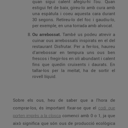
quan sigui calent afegiu-hi l'ou. Quan
estigui fet de baix, gireu-lo amb cura amb
una espàtula i coeu aquesta cara durant
30 segons. Retireu-lo del foc i gaudiu-lo,
per exemple, en una torrada amb alvocat.
Ou arrebossat.
També us podeu atrevir a
cuinar ous arrebossats inspirats en el del
restaurant Disfrutar. Per a fer-los, haureu
d'arrebossar en tempura uns ous ben
frescos i fregir-los en oli abundant i calent
fins que quedin cruixents i daurats. En
tallar-los per la meitat, ha de sortir el
rovell líquid.
Sobre els ous, heu de saber que a l'hora de
comprar-los, és important fixar-se que el
codi que
porten imprès a la closca
comenci amb 0 o 1, ja que
això significa que són ous de producció ecològica