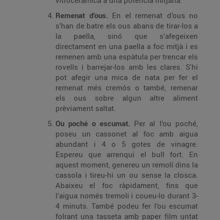
vitroceràmica a una potència mitjana.
Remenat d’ous.
En el remenat d’ous no
s’han de batre els ous abans de tirar-los a
la paella, sinó que s’afegeixen
directament en una paella a foc mitjà i es
remenen amb una espàtula per trencar els
rovells i barrejar-los amb les clares. S'hi
pot afegir una mica de nata per fer el
remenat més cremós o també, remenar
els ous sobre algun altre aliment
prèviament saltat.
Ou poché o escumat.
Per al l’ou poché,
poseu un cassonet al foc amb aigua
abundant i 4 o 5 gotes de vinagre.
Espereu que arrenqui el bull fort. En
aquest moment, genereu un remolí dins la
cassola i tireu-hi un ou sense la closca.
Abaixeu el foc ràpidament, fins que
l’aigua només tremoli i coueu-lo durant 3-
4 minuts. També podeu fer l’ou escumat
folrant una tasseta amb paper film untat