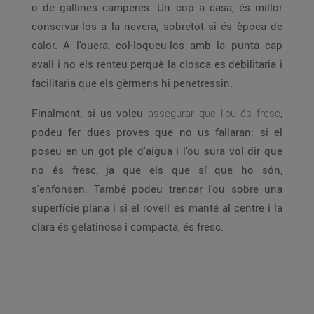
o de gallines camperes. Un cop a casa, és millor
conservar-los a la nevera, sobretot si és època de
calor. A l'ouera, col·loqueu-los amb la punta cap
avall i no els renteu perquè la closca es debilitaria i
facilitaria que els gèrmens hi penetressin.
Finalment, si us voleu
assegurar que l'ou és fresc
,
podeu fer dues proves que no us fallaran: si el
poseu en un got ple d'aigua i l'ou sura vol dir que
no és fresc, ja que els que sí que ho són,
s'enfonsen. També podeu trencar l'ou sobre una
superfície plana i si el rovell es manté al centre i la
clara és gelatinosa i compacta, és fresc.