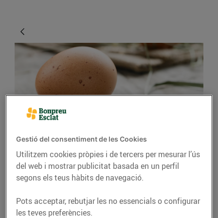
CONSELLS I HÀBITS SALUDABLES
Gestió del consentiment de les Cookies
Utilitzem cookies pròpies i de tercers per mesurar l’ús
Diferents maneres de
del web i mostrar publicitat basada en un perfil
cuinar els ous
segons els teus hàbits de navegació.
31/de maig/2019
Pots acceptar, rebutjar les no essencials o configurar
les teves preferències.