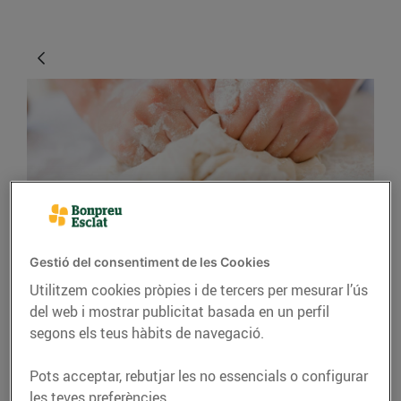
CONSELLS I HÀBITS SALUDABLES
Gestió del consentiment de les Cookies
Utilitzem cookies pròpies i de tercers per mesurar l’ús
Diferents masses per a
del web i mostrar publicitat basada en un perfil
pastissos i els seus
segons els teus hàbits de navegació.
usos
Pots acceptar, rebutjar les no essencials o configurar
Coneixeu les diferents
les teves preferències.