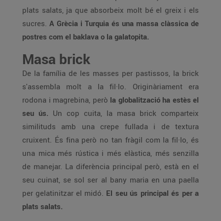
plats salats, ja que absorbeix molt bé el greix i els
sucres.
A Grècia i Turquia és una massa clàssica de
postres com el baklava o la galatopita.
Masa brick
De la família de les masses per pastissos, la brick
s'assembla molt a la fil·lo. Originàriament era
rodona i magrebina, però
la globalització ha estès el
seu ús.
Un cop cuita, la masa brick comparteix
similituds amb una crepe fullada i de textura
cruixent. És fina però no tan fràgil com la fil·lo, és
una mica més rústica i més elàstica, més senzilla
de manejar. La diferència principal però, està en el
seu cuinat, se sol ser al bany maria en una paella
per gelatinitzar el midó.
El seu ús principal és per a
plats salats.