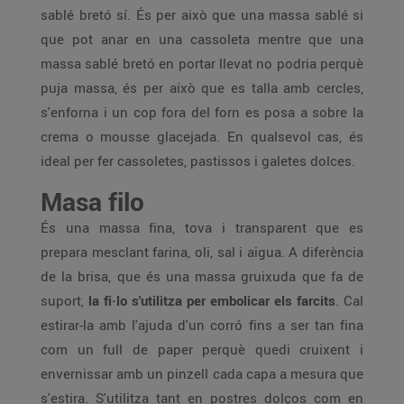
sablé bretó sí. És per això que una massa sablé si
que pot anar en una cassoleta mentre que una
massa sablé bretó en portar llevat no podria perquè
puja massa, és per això que es talla amb cercles,
s'enforna i un cop fora del forn es posa a sobre la
crema o mousse glacejada. En qualsevol cas, és
ideal per fer cassoletes, pastissos i galetes dolces.
Masa filo
És una massa fina, tova i transparent que es
prepara mesclant farina, oli, sal i aigua. A diferència
de la brisa, que és una massa gruixuda que fa de
suport,
la fi·lo s'utilitza per embolicar els farcits
. Cal
estirar-la amb l'ajuda d'un corró fins a ser tan fina
com un full de paper perquè quedi cruixent i
envernissar amb un pinzell cada capa a mesura que
s'estira. S'utilitza tant en postres dolços com en