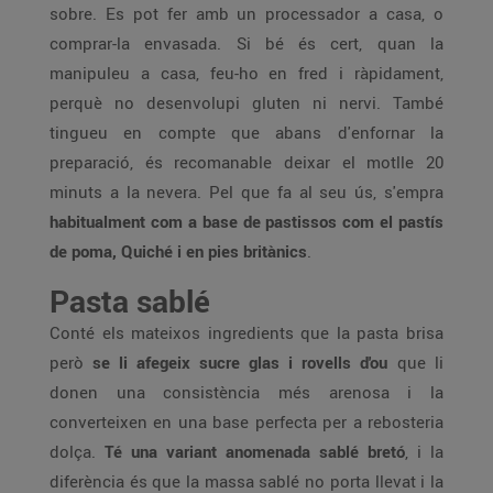
sobre. Es pot fer amb un processador a casa, o
comprar-la envasada. Si bé és cert, quan la
manipuleu a casa, feu-ho en fred i ràpidament,
perquè no desenvolupi gluten ni nervi. També
tingueu en compte que abans d'enfornar la
preparació, és recomanable deixar el motlle 20
minuts a la nevera. Pel que fa al seu ús, s'empra
habitualment com a base de pastissos com el pastís
de poma, Quiché i en pies britànics
.
Pasta sablé
Conté els mateixos ingredients que la pasta brisa
però
se li afegeix sucre glas i rovells d'ou
que li
donen una consistència més arenosa i la
converteixen en una base perfecta per a rebosteria
dolça.
Té una variant anomenada sablé bretó
, i la
diferència és que la massa sablé no porta llevat i la