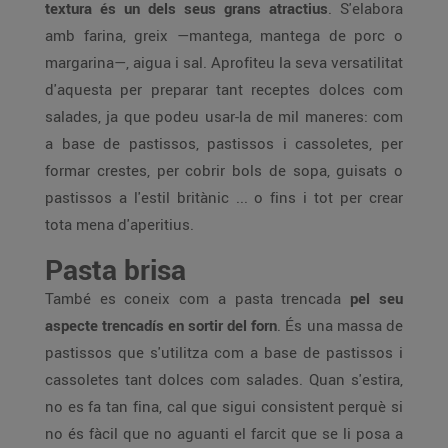
textura és un dels seus grans atractius
. S'elabora
amb farina, greix —mantega, mantega de porc o
margarina—, aigua i sal. Aprofiteu la seva versatilitat
d'aquesta per preparar tant receptes dolces com
salades, ja que podeu usar-la de mil maneres: com
a base de pastissos, pastissos i cassoletes, per
formar crestes, per cobrir bols de sopa, guisats o
pastissos a l'estil britànic ... o fins i tot per crear
tota mena d'aperitius.
Pasta brisa
També es coneix com a pasta trencada
pel seu
aspecte trencadís en sortir del forn
. És una massa de
pastissos que s'utilitza com a base de pastissos i
cassoletes tant dolces com salades. Quan s'estira,
no es fa tan fina, cal que sigui consistent perquè si
no és fàcil que no aguanti el farcit que se li posa a