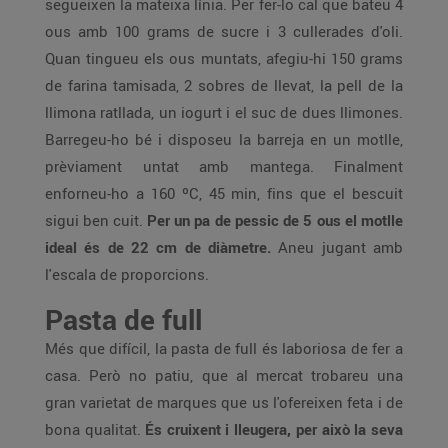
segueixen la mateixa línia. Per fer-lo cal que bateu 4
ous amb 100 grams de sucre i 3 cullerades d'oli.
Quan tingueu els ous muntats, afegiu-hi 150 grams
de farina tamisada, 2 sobres de llevat, la pell de la
llimona ratllada, un iogurt i el suc de dues llimones.
Barregeu-ho bé i disposeu la barreja en un motlle,
prèviament untat amb mantega. Finalment
enforneu-ho a 160 ºC, 45 min, fins que el bescuit
sigui ben cuit.
Per un pa de pessic de 5 ous el motlle
ideal és de 22 cm de diàmetre.
Aneu jugant amb
l'escala de proporcions.
Pasta de full
Més que difícil, la pasta de full és laboriosa de fer a
casa. Però no patiu, que al mercat trobareu una
gran varietat de marques que us l'ofereixen feta i de
bona qualitat.
És cruixent i lleugera, per això la seva