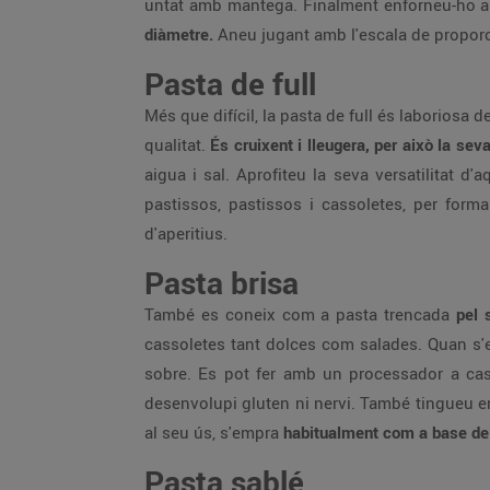
untat amb mantega. Finalment enforneu-ho a 1
diàmetre.
Aneu jugant amb l'escala de propor
Pasta de full
Més que difícil, la pasta de full és laboriosa 
qualitat.
És cruixent i lleugera, per això la sev
aigua i sal. Aprofiteu la seva versatilitat 
pastissos, pastissos i cassoletes, per formar
d'aperitius.
Pasta brisa
També es coneix com a pasta trencada
pel 
cassoletes tant dolces com salades. Quan s'est
sobre. Es pot fer amb un processador a casa
desenvolupi gluten ni nervi. També tingueu en
al seu ús, s'empra
habitualment com a base de 
Pasta sablé