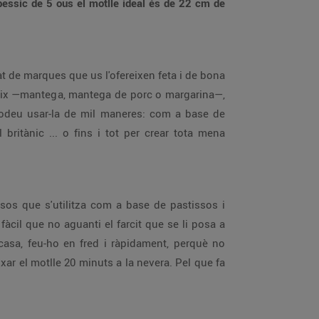
pessic de 5 ous el motlle ideal és de 22 cm de
tat de marques que us l'ofereixen feta i de bona
reix —mantega, mantega de porc o margarina—,
e podeu usar-la de mil maneres: com a base de
 britànic ... o fins i tot per crear tota mena
sos que s'utilitza com a base de pastissos i
fàcil que no aguanti el farcit que se li posa a
casa, feu-ho en fred i ràpidament, perquè no
ar el motlle 20 minuts a la nevera. Pel que fa