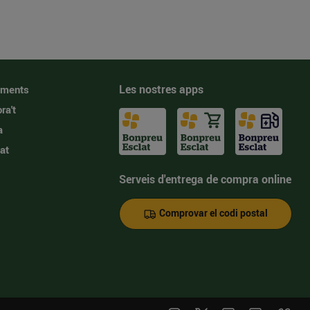
Les nostres apps
iments
ra't
a
at
Serveis d'entrega de compra online
Comprovar el codi postal