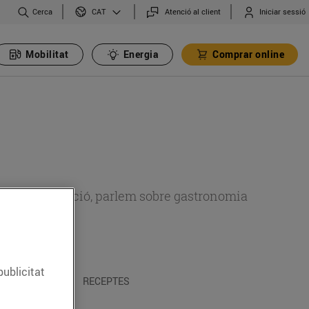
Cerca
Atenció al client
Iniciar sessió
CAT
Mobilitat
Energia
Comprar online
 sobre alimentació, parlem sobre gastronomia
publicitat
 I TRADICIONS
RECEPTES