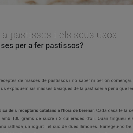
a pastissos i els seus usos
ses per a fer pastissos?
 de receptes de masses de pastissos i no saber ni per on comença
 us expliquem sis masses bàsiques de la pastisseria per a què les
sica dels receptaris catalans a l'hora de berenar
. Cada casa té la s
us amb 100 grams de sucre i 3 cullerades d'oli. Quan tingueu el
imona ratllada, un iogurt i el suc de dues llimones. Barregeu-ho bé