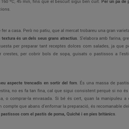
60 ºC, 45 min, fins que el bescuit sigui ben cuit.
Per un pa de 
cions.
de fer a casa. Però no patiu, que al mercat trobareu una gran varie
a textura és un dels seus grans atractius
. S'elabora amb farina, g
d'aquesta per preparar tant receptes dolces com salades, ja qu
 crestes, per cobrir bols de sopa, guisats o pastissos a l'estil
seu aspecte trencadís en sortir del forn
. És una massa de pastis
ira, no es fa tan fina, cal que sigui consistent perquè si no és 
, o comprar-la envasada. Si bé és cert, quan la manipuleu a 
 compte que abans d'enfornar la preparació, és recomanable deix
pastissos com el pastís de poma, Quiché i en pies britànics
.