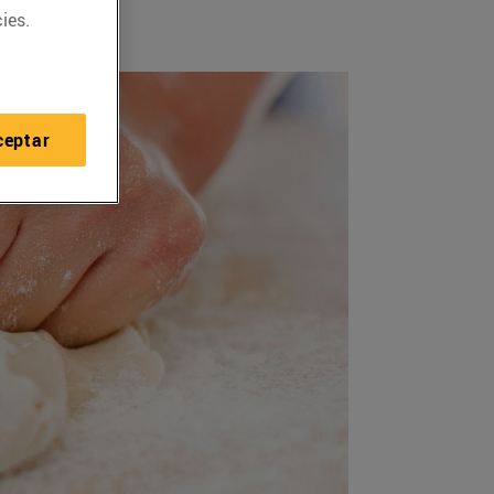
ies.
ceptar