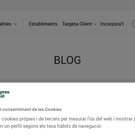
ltres
Establiments
Targeta Client
Incorpora't
BLOG
ceptes, consells nutricionals, informació d’actualitat
del nostre territori i molts altres temes.
l consentiment de les Cookies
 cookies pròpies i de tercers per mesurar l’ús del web i mostrar 
TAT
CONSELLS I HÀBITS SALUDABLES
ENERGIA
GASTRONOMIA
n un perfil segons els teus hàbits de navegació.