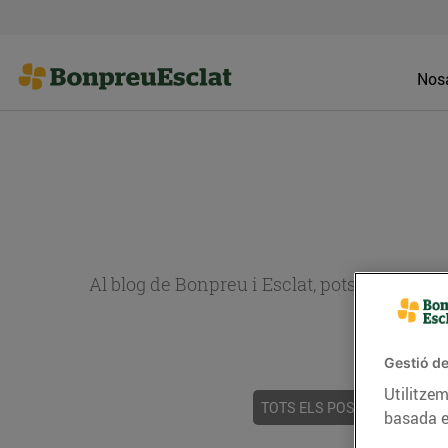
Nosa
Al blog de Bonpreu i Esclat, pots trobar re
Gestió de
Utilitzem
TOTS ELS POSTS
ACTUALI
basada e