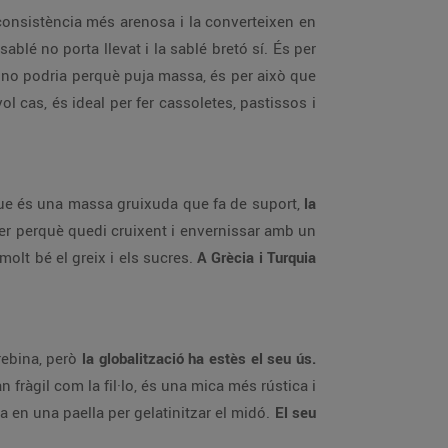
onsistència més arenosa i la converteixen en
sablé no porta llevat i la sablé bretó sí. És per
 no podria perquè puja massa, és per això que
l cas, és ideal per fer cassoletes, pastissos i
, que és una massa gruixuda que fa de suport,
la
aper perquè quedi cruixent i envernissar amb un
molt bé el greix i els sucres.
A Grècia i Turquia
grebina, però
la globalització ha estès el seu ús.
 fràgil com la fil·lo, és una mica més rústica i
a en una paella per gelatinitzar el midó.
El seu