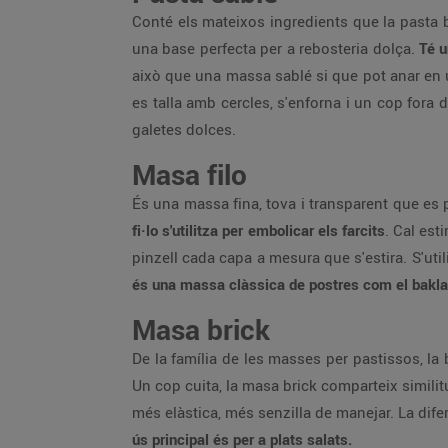
Conté els mateixos ingredients que la pasta 
una base perfecta per a rebosteria dolça.
Té u
això que una massa sablé si que pot anar en 
es talla amb cercles, s'enforna i un cop fora 
galetes dolces.
Masa filo
És una massa fina, tova i transparent que es p
fi·lo s'utilitza per embolicar els farcits
. Cal est
pinzell cada capa a mesura que s'estira. S'util
és una massa clàssica de postres com el baklav
Masa brick
De la família de les masses per pastissos, la 
Un cop cuita, la masa brick comparteix similitu
més elàstica, més senzilla de manejar. La difer
ús principal és per a plats salats.