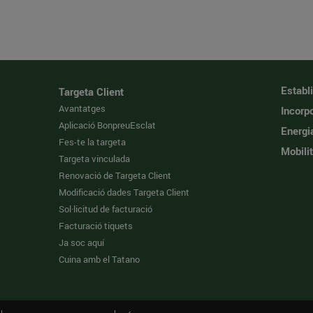
Establ
Targeta Client
Avantatges
Incorpo
Aplicació BonpreuEsclat
Energi
Fes-te la targeta
Mobilit
Targeta vinculada
Renovació de Targeta Client
Modificació dades Targeta Client
Sol·licitud de facturació
Facturació tiquets
Ja soc aquí
Cuina amb el Tatano