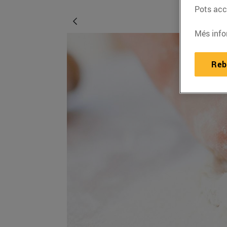
Pots acce
Més info
Reb