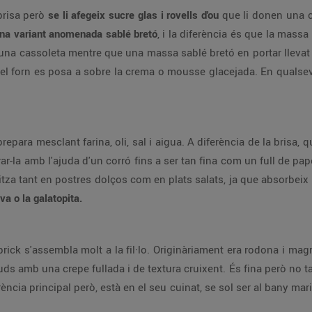
brisa però
se li afegeix sucre glas i rovells d'ou
que li donen una c
na variant anomenada sablé bretó
, i la diferència és que la massa 
una cassoleta mentre que una massa sablé bretó en portar llevat
del forn es posa a sobre la crema o mousse glacejada. En qualsevo
repara mesclant farina, oli, sal i aigua. A diferència de la brisa
irar-la amb l'ajuda d'un corró fins a ser tan fina com un full de p
itza tant en postres dolços com en plats salats, ja que absorbeix 
a o la galatopita.
brick s'assembla molt a la fil·lo. Originàriament era rodona i ma
ds amb una crepe fullada i de textura cruixent. És fina però no tan
ència principal però, està en el seu cuinat, se sol ser al bany mari