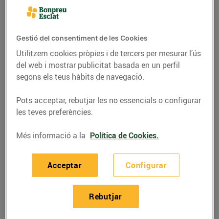
Gestió del consentiment de les Cookies
Utilitzem cookies pròpies i de tercers per mesurar l’ús
del web i mostrar publicitat basada en un perfil
segons els teus hàbits de navegació.
Pots acceptar, rebutjar les no essencials o configurar
les teves preferències.
Més informació a la
Política de Cookies.
GASTRONOMIA I TRADICIONS
Dijous llarder... botifarra
Acceptar
Configurar
menjaré!
01/de febrer/2016
Rebutjar