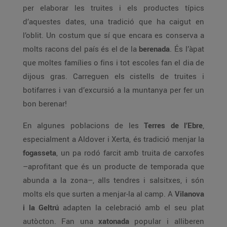
per elaborar les truites i els productes típics
d’aquestes dates, una tradició que ha caigut en
l’oblit. Un costum que sí que encara es conserva a
molts racons del país és el de la
berenada
. És l’àpat
que moltes famílies o fins i tot escoles fan el dia de
dijous gras. Carreguen els cistells de truites i
botifarres i van d’excursió a la muntanya per fer un
bon berenar!
En algunes poblacions de les
Terres de l’Ebre
,
especialment a Aldover i Xerta, és tradició menjar la
fogasseta
, un pa rodó farcit amb truita de carxofes
–aprofitant que és un producte de temporada que
abunda a la zona–, alls tendres i salsitxes, i són
molts els que surten a menjar-la al camp. A
Vilanova
i la Geltrú
adapten la celebració amb el seu plat
autòcton. Fan una
xatonada
popular i alliberen