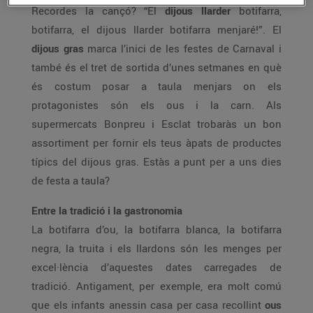
Recordes la cançó? “El
dijous llarder
botifarra,
botifarra, el dijous llarder botifarra menjaré!”. El
dijous gras
marca l’inici de les festes de Carnaval i
també és el tret de sortida d’unes setmanes en què
és costum posar a taula menjars on els
protagonistes són els ous i la carn. Als
supermercats Bonpreu i Esclat trobaràs un bon
assortiment per fornir els teus àpats de productes
típics del dijous gras. Estàs a punt per a uns dies
de festa a taula?
Entre la tradició i la gastronomia
La botifarra d’ou, la botifarra blanca, la botifarra
negra, la truita i els llardons són les menges per
excel·lència d’aquestes dates carregades de
tradició. Antigament, per exemple, era molt comú
que els infants anessin casa per casa recollint
ous