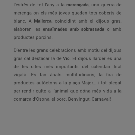
l’estrès de tot l’any a la
merengada
, una guerra de
merenga on els més joves queden tots coberts de
blanc. A
Mallorca
, coincidint amb el dijous gras,
elaboren les
ensaïmades amb sobrassada
o amb
productes porcins.
D’entre les grans celebracions amb motiu del dijous
gras cal destacar la de
Vic
. El dijous llarder és una
de les cites més importants del calendari firal
vigatà. Es fan àpats multitudinaris, la fira de
productes autòctons a la plaça Major... i tot plegat
per rendir culte a l’animal que dóna més vida a la
comarca d’Osona, el porc. Benvingut, Carnaval!