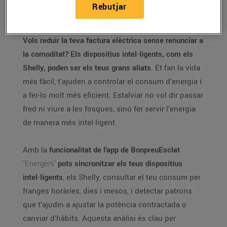
Rebutjar
07/de gener/2026
Vols reduir la teva factura elèctrica sense renunciar a
la comoditat? Els dispositius intel·ligents, com els
Shelly, poden ser els teus grans aliats
. Et fan la vida
més fàcil, t’ajuden a controlar el consum d’energia i
a fer-lo molt més eficient. Estalviar no vol dir passar
fred ni viure a les fosques, sinó fer servir l’energia
de manera més intel·ligent.
Amb la
funcionalitat de l’app de BonpreuEsclat
"Energeni"
pots sincronitzar els teus dispositius
intel·ligents
, els Shelly, consultar el teu consum per
franges horàries, dies i mesos, i detectar patrons
que t’ajudin a ajustar la potència contractada o
canviar d’hàbits. Aquesta anàlisi és clau per