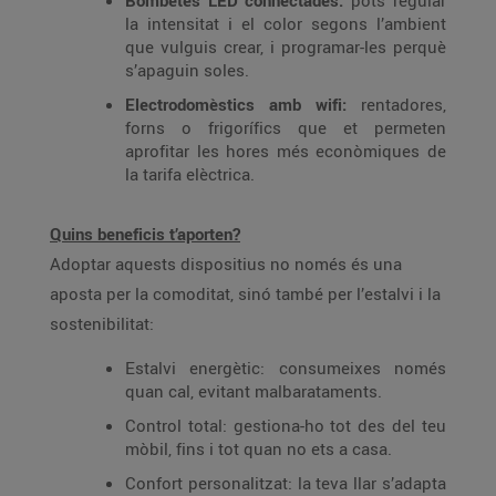
Bombetes LED connectades:
pots regular
la intensitat i el color segons l’ambient
que vulguis crear, i programar-les perquè
s’apaguin soles.
Electrodomèstics amb wifi:
rentadores,
forns o frigorífics que et permeten
aprofitar les hores més econòmiques de
la tarifa elèctrica.
Quins beneficis t’aporten?
Adoptar aquests dispositius no només és una
aposta per la comoditat, sinó també per l’estalvi i la
sostenibilitat:
Estalvi energètic: consumeixes només
quan cal, evitant malbarataments.
Control total: gestiona-ho tot des del teu
mòbil, fins i tot quan no ets a casa.
Confort personalitzat: la teva llar s’adapta