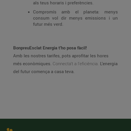
als teus horaris i preferències.
Compromís amb el planeta: menys
consum vol dir menys emissions i un
futur més verd.
BonpreuEsclat Energia t’ho posa fàcil!
Amb les nostres tarifes, pots aprofitar les hores
més econòmiques.
Connecta’t a l’eficiència.
L’energia
del futur comença a casa teva.