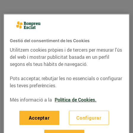
Gestió del consentiment de les Cookies
Utilitzem cookies pròpies i de tercers per mesurar l’ús
del web i mostrar publicitat basada en un perfil
segons els teus hàbits de navegació.
Pots acceptar, rebutjar les no essencials o configurar
ENERGIA
les teves preferències.
Dispositius intel·ligents
Més informació a la
Política de Cookies.
per estalviar energia a
casa: petits canvis,
Acceptar
Configurar
grans resultats