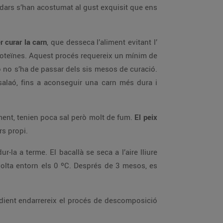
adars s’han acostumat al gust exquisit que ens
r curar la carn
, que desseca l’aliment evitant l’
 proteïnes. Aquest procés requereix un mínim de
xò no s’ha de passar dels sis mesos de curació.
salaó, fins a aconseguir una carn més dura i
ament, tenien poca sal però molt de fum.
El peix
rs propi.
ur-la a terme. El bacallà se seca a l’aire lliure
volta entorn els 0 ºC. Després de 3 mesos, es
edient endarrereix el procés de descomposició