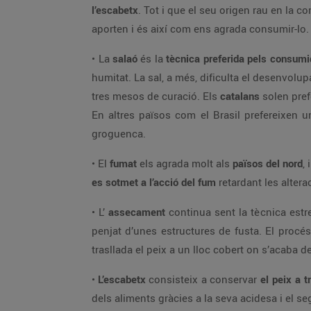
l’escabetx
. Tot i que el seu origen rau en la 
aporten i és així com ens agrada consumir-lo.
• La
salaó
és la
tècnica preferida pels consumi
humitat. La sal, a més, dificulta el desenvolu
tres mesos de curació. Els
catalans
solen pref
En altres països com el Brasil prefereixen 
groguenca.
• El
fumat
els agrada molt als
països del nord
,
es sotmet a l’acció del fum
retardant les altera
• L’
assecament
continua sent la tècnica estr
penjat d’unes estructures de fusta. El procé
trasllada el peix a un lloc cobert on s’acaba
•
L’escabetx
consisteix a conservar
el peix a t
dels aliments gràcies a la seva acidesa i el s