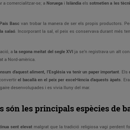
r a comercialitzar-se; a
Noruega
i
Islàndia
els
sotmetien a les tècn
País Basc
van trobar la manera de ser els propis productors. Pesca
la salaó
. Incorporant la sal, el peix es conservava durant més tem
ació, a
la segona meitat del segle XVI
ja se’n registrava un alt c
at a Nord-amèrica.
consum d’aquest aliment, l’Església va tenir un paper important
. Els
convertir
el bacallà en el peix per excel•lència d’aquests àpats
. Er
gaire desenvolupades i es vivia lluny del mar.
 són les principals espècies de b
tinua sent elevat
malgrat que la tradició religiosa vagi perdent f