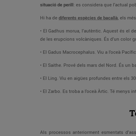
situació de perill
: es considera que l’actual po
Hi ha de
diferents espècies de bacallà
, els mé
• El Gadhus morua, l’autèntic. Aquest és el de
de les erupcions volcàniques. És d’un color g
• El Gadus Macrocephalus. Viu a l’oceà Pacífic 
• El Saithe. Prové dels mars del Nord. És un ba
• El Ling. Viu en aigües profundes entre els 30
• El Zarbo. Es troba a l’oceà Àrtic. Té menys 
T
Als processos anteriorment esmentats d’ass