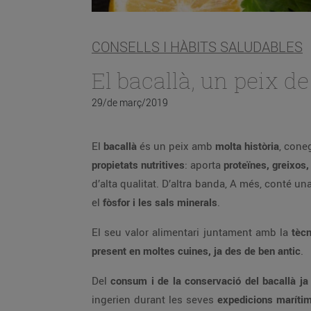
CONSELLS I HÀBITS SALUDABLES
El bacallà, un peix de 
29/de març/2019
El
bacallà
és un peix amb
molta història
, cone
propietats nutritives
: aporta
proteïnes, greixos, 
d’alta qualitat. D’altra banda, A més, conté una
el
fòsfor i les sals minerals
.
El seu valor alimentari juntament amb la
tècn
present en moltes cuines, ja des de ben antic
.
Del
consum i de la conservació del bacallà ja 
ingerien durant les seves
expedicions maríti