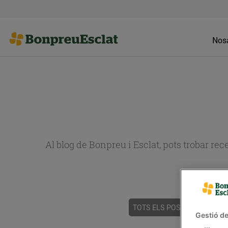
Nosa
Al blog de Bonpreu i Esclat, pots trobar re
TOTS ELS POSTS
ACTUALI
Gestió de