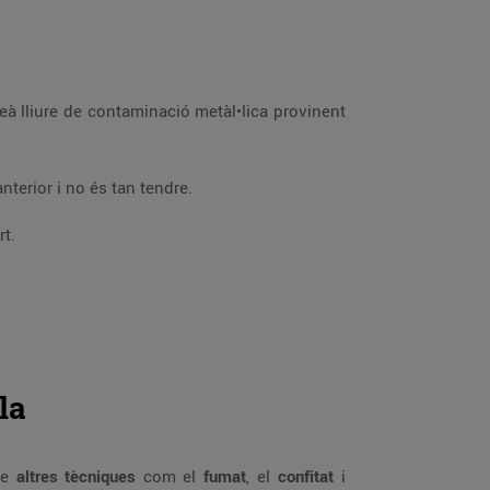
ceà lliure de contaminació metàl•lica provinent
nterior i no és tan tendre.
rt.
la
-ne
altres tècniques
com el
fumat
, el
confitat
i