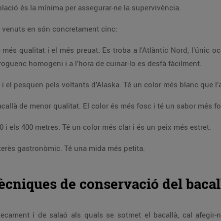
blació és la mínima per assegurar-ne la supervivència.
s venuts en són concretament cinc:
 més qualitat i el més preuat. Es troba a l’Atlàntic Nord, l’únic o
roguenc homogeni i a l’hora de cuinar-lo es desfà fàcilment.
i el pesquen pels voltants d’Alaska. Té un color més blanc que l’a
callà de menor qualitat. El color és més fosc i té un sabor més fo
0 i els 400 metres. Té un color més clar i és un peix més estret.
interès gastronòmic. Té una mida més petita.
ècniques de conservació del bacal
ecament i de salaó als quals se sotmet el bacallà, cal afegir