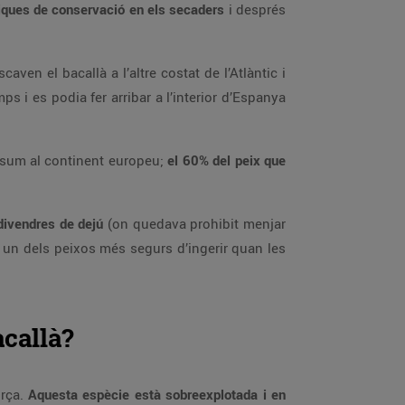
iques de conservació en els secaders
i després
ven el bacallà a l’altre costat de l’Atlàntic i
ps i es podia fer arribar a l’interior d’Espanya
onsum al continent europeu;
el 60% del peix que
divendres de dejú
(on quedava prohibit menjar
a un dels peixos més segurs d’ingerir quan les
acallà?
orça.
Aquesta espècie està sobreexplotada i en