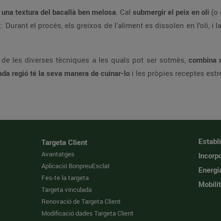
é una textura del bacallà ben melosa
. Cal
submergir el peix en oli
(o 
urant el procés, els greixos de l’aliment es dissolen en l’oli, i 
 de les diverses tècniques a les quals pot ser sotmès,
combina 
ada regió té la seva manera de cuinar-lo
i les pròpies receptes estre
Establ
Targeta Client
Avantatges
Incorpo
Aplicació BonpreuEsclat
Energi
Fes-te la targeta
Mobilit
Targeta vinculada
Renovació de Targeta Client
Modificació dades Targeta Client