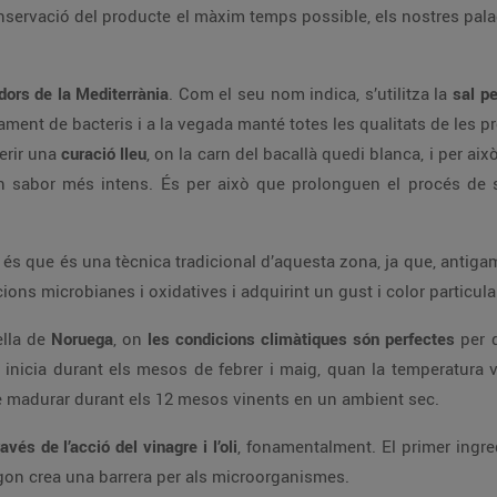
conservació del producte el màxim temps possible, els nostres pal
dors de la Mediterrània
. Com el seu nom indica, s’utilitza la
sal pe
pament de bacteris i a la vegada manté totes les qualitats de les
erir una
curació lleu
, on la carn del bacallà quedi blanca, i per ai
un sabor més intens. És per això que prolonguen el procés de 
 i és que és una tècnica tradicional d’aquesta zona, ja que, antig
cions microbianes i oxidatives i adquirint un gust i color particula
ella de
Noruega
, on
les condicions climàtiques són perfectes
per d
s inicia durant els mesos de febrer i maig, quan la temperatura 
 de madurar durant els 12 mesos vinents en un ambient sec.
ravés de l’acció del vinagre i l’oli
, fonamentalment. El primer ingr
egon crea una barrera per als microorganismes.