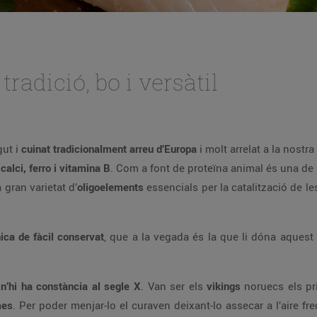
tradició, bo i versàtil
gut i
cuinat tradicionalment arreu d’Europa
i molt arrelat a la nostr
calci, ferro i vitamina B
. Com a font de proteïna animal és una de l
 gran varietat d’
oligoelements
essencials per la catalització de 
ica de fàcil conservat
, que a la vegada és la que li dóna aquest 
n’hi ha constància al segle X
. Van ser els
vikings
noruecs els pr
mes
. Per poder menjar-lo el curaven deixant-lo assecar a l’aire fr