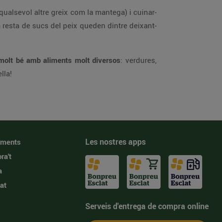
qualsevol altre greix com la mantega) i cuinar-
la resta de sucs del peix queden dintre deixant-
molt bé amb aliments molt diversos
: verdures,
lla!
Les nostres apps
iments
ra't
a
at
Serveis d'entrega de compra online