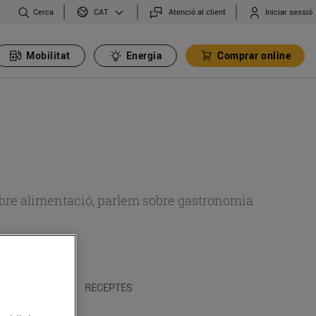
Cerca
Atenció al client
Iniciar sessió
CAT
Mobilitat
Energia
Comprar online
 sobre alimentació, parlem sobre gastronomia
 I TRADICIONS
RECEPTES