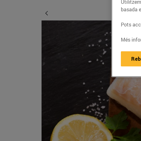
Utilitzem
basada e
Pots acce
Més info
Reb