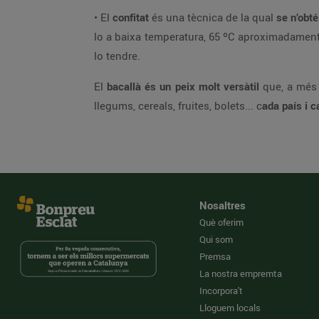
• El
confitat
és una tècnica de la qual
se n’obt
lo a baixa temperatura, 65 ºC aproximadament. D
lo tendre.
El
bacallà és un peix molt versàtil
que, a més
llegums, cereals, fruites, bolets... c
ada país i c
Nosaltres
Què oferim
Qui som
Premsa
La nostra empremta
Incorpora't
Lloguem locals