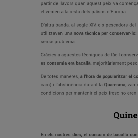
partir de llavors quan aquest peix va comença
el venien a la resta dels països d’Europa.
D’altra banda, al segle XIV, els pescadors del
utilitzaven una
nova tècnica per conservar-lo: 
sense problema.
Gràcies a aquestes tècniques de fàcil conserv
es consumia era bacallà
, majoritàriament pesc
De totes maneres,
a l’hora de popularitzar el 
carn) i l’abstinència durant la
Quaresma
, van 
condicions per mantenir el peix fresc no eren 
Quines
En els nostres dies, el consum de bacallà con