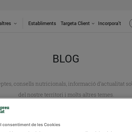
ltres
Establiments
Targeta Client
Incorpora't
BLOG
ceptes, consells nutricionals, informació d’actualitat
del nostre territori i molts altres temes.
TAT
CONSELLS I HÀBITS SALUDABLES
ENERGIA
GASTRONOMIA
l consentiment de les Cookies