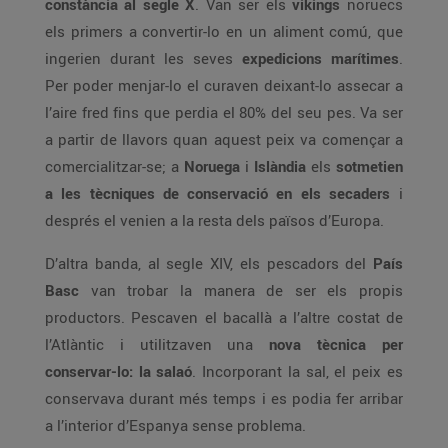
constància al segle X
. Van ser els
vikings
noruecs
els primers a convertir-lo en un aliment comú, que
ingerien durant les seves
expedicions marítimes
.
Per poder menjar-lo el curaven deixant-lo assecar a
l’aire fred fins que perdia el 80% del seu pes. Va ser
a partir de llavors quan aquest peix va començar a
comercialitzar-se; a
Noruega
i
Islàndia
els
sotmetien
a les tècniques de conservació en els secaders
i
després el venien a la resta dels països d’Europa.
D’altra banda, al segle XIV, els pescadors del
País
Basc
van trobar la manera de ser els propis
productors. Pescaven el bacallà a l’altre costat de
l’Atlàntic i utilitzaven una
nova tècnica per
conservar-lo: la salaó
. Incorporant la sal, el peix es
conservava durant més temps i es podia fer arribar
a l’interior d’Espanya sense problema.