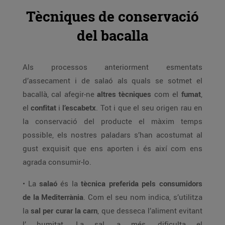
Tècniques de conservació
del bacalla
Als processos anteriorment esmentats
d’assecament i de salaó als quals se sotmet el
bacallà, cal afegir-ne
altres tècniques
com el
fumat
,
el
confitat
i
l’escabetx
. Tot i que el seu origen rau en
la conservació del producte el màxim temps
possible, els nostres paladars s’han acostumat al
gust exquisit que ens aporten i és així com ens
agrada consumir-lo.
• La
salaó
és la
tècnica preferida pels consumidors
de la Mediterrània
. Com el seu nom indica, s’utilitza
la
sal per curar la carn
, que desseca l’aliment evitant
l’ humitat. La sal, a més, dificulta el