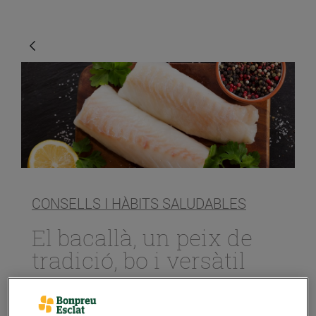
CONSELLS I HÀBITS SALUDABLES
El bacallà, un peix de
tradició, bo i versàtil
29/de març/2019