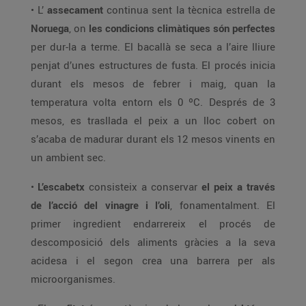
• L’
assecament
continua sent la tècnica estrella de
Noruega
, on
les condicions climàtiques són perfectes
per dur-la a terme. El bacallà se seca a l’aire lliure
penjat d’unes estructures de fusta. El procés inicia
durant els mesos de febrer i maig, quan la
temperatura volta entorn els 0 ºC. Després de 3
mesos, es trasllada el peix a un lloc cobert on
s’acaba de madurar durant els 12 mesos vinents en
un ambient sec.
•
L’escabetx
consisteix a conservar
el peix a través
de l’acció del vinagre i l’oli
, fonamentalment. El
primer ingredient endarrereix el procés de
descomposició dels aliments gràcies a la seva
acidesa i el segon crea una barrera per als
microorganismes.