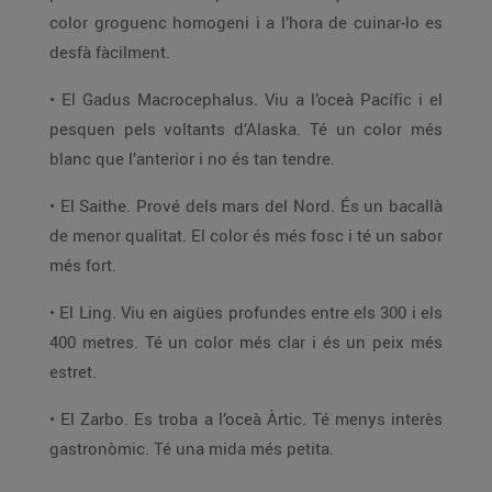
color groguenc homogeni i a l’hora de cuinar-lo es
desfà fàcilment.
• El Gadus Macrocephalus. Viu a l’oceà Pacífic i el
pesquen pels voltants d’Alaska. Té un color més
blanc que l’anterior i no és tan tendre.
• El Saithe. Prové dels mars del Nord. És un bacallà
de menor qualitat. El color és més fosc i té un sabor
més fort.
• El Ling. Viu en aigües profundes entre els 300 i els
400 metres. Té un color més clar i és un peix més
estret.
• El Zarbo. Es troba a l’oceà Àrtic. Té menys interès
gastronòmic. Té una mida més petita.