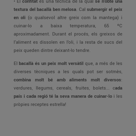
• El
confitat
és una tècnica de la qual
se n’obté una
textura del bacallà ben melosa
. Cal
submergir el peix
en oli
(o qualsevol altre greix com la mantega) i
cuinar-lo a baixa temperatura, 65 ºC
aproximadament. Durant el procés, els greixos de
l’aliment es dissolen en l’oli, i la resta de sucs del
peix queden dintre deixant-lo tendre.
El
bacallà és un peix molt versàtil
que, a més de les
diverses tècniques a les quals pot ser sotmès,
combina molt bé amb aliments molt diversos
:
verdures, llegums, cereals, fruites, bolets... c
ada
país i cada regió té la seva manera de cuinar-lo
i les
pròpies receptes estrella!