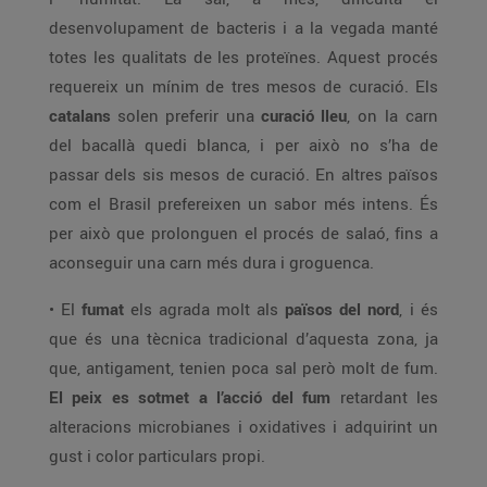
desenvolupament de bacteris i a la vegada manté
totes les qualitats de les proteïnes. Aquest procés
requereix un mínim de tres mesos de curació. Els
catalans
solen preferir una
curació lleu
, on la carn
del bacallà quedi blanca, i per això no s’ha de
passar dels sis mesos de curació. En altres països
com el Brasil prefereixen un sabor més intens. És
per això que prolonguen el procés de salaó, fins a
aconseguir una carn més dura i groguenca.
• El
fumat
els agrada molt als
països del nord
, i és
que és una tècnica tradicional d’aquesta zona, ja
que, antigament, tenien poca sal però molt de fum.
El peix es sotmet a l’acció del fum
retardant les
alteracions microbianes i oxidatives i adquirint un
gust i color particulars propi.