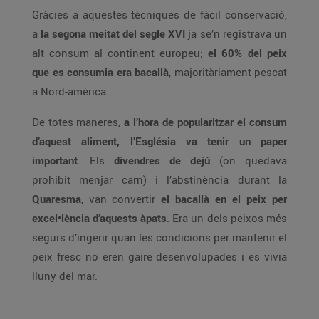
Gràcies a aquestes tècniques de fàcil conservació,
a
la segona meitat del segle XVI
ja se’n registrava un
alt consum al continent europeu;
el 60% del peix
que es consumia era bacallà
, majoritàriament pescat
a Nord-amèrica.
De totes maneres,
a l’hora de popularitzar el consum
d’aquest aliment, l’Església va tenir un paper
important
. Els
divendres de dejú
(on quedava
prohibit menjar carn) i l’abstinència durant la
Quaresma
, van convertir
el bacallà en el peix per
excel•lència d’aquests àpats
. Era un dels peixos més
segurs d’ingerir quan les condicions per mantenir el
peix fresc no eren gaire desenvolupades i es vivia
lluny del mar.