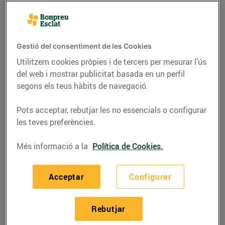
Gestió del consentiment de les Cookies
Utilitzem cookies pròpies i de tercers per mesurar l’ús
del web i mostrar publicitat basada en un perfil
segons els teus hàbits de navegació.
Pots acceptar, rebutjar les no essencials o configurar
les teves preferències.
GASTRONOMIA I TRADICIONS
Més informació a la
Política de Cookies.
El dolç del Nadal
Acceptar
Configurar
24/de desembre/2015
Rebutjar
De Xixona, d’Alacant, de Xerta, d’Agramunt, de