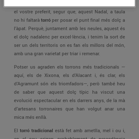
Cardedeu, de Cullera, de Perpinyà... Sigui quin sigui
el vostre preferit, segur que, aquest Nadal, a taula
no hi faltarà
torró
per posar el punt final més dolç a
l’àpat. Perquè, juntament amb les neules, aquest és
el dolç nadalenc per excel·lència, i tenim la sort de
ser un dels territoris on es fan els millors del món,
amb una gran varietat per triar i remenar.
Potser us agraden els torrons més tradicionals —
aquí, els de Xixona, els d’Alacant i, és clar, els
d’Agramunt són els triomfadors—, però també heu
de saber que aquest dolç típic ha viscut una
evolució espectacular en els darrers anys, de la mà
d’artesans torronaires que han volgut anar una
mica més enllà.
El
torró tradicional
està fet amb ametlla, mel i ou i,
en el seu origen, probablement de procedència