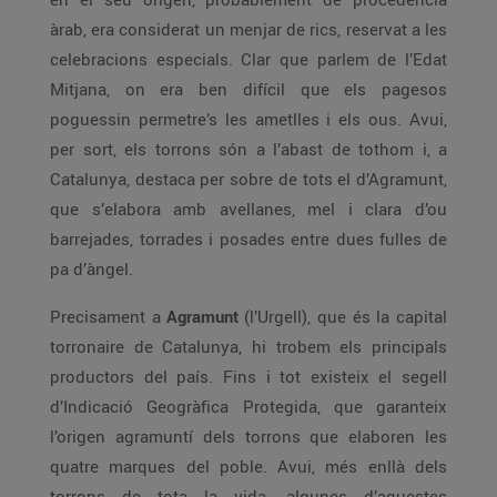
àrab, era considerat un menjar de rics, reservat a les
celebracions especials. Clar que parlem de l’Edat
Mitjana, on era ben difícil que els pagesos
poguessin permetre’s les ametlles i els ous. Avui,
per sort, els torrons són a l’abast de tothom i, a
Catalunya, destaca per sobre de tots el d’Agramunt,
que s’elabora amb avellanes, mel i clara d’ou
barrejades, torrades i posades entre dues fulles de
pa d’àngel.
Precisament a
Agramunt
(l’Urgell), que és la capital
torronaire de Catalunya, hi trobem els principals
productors del país. Fins i tot existeix el segell
d’Indicació Geogràfica Protegida, que garanteix
l’origen agramuntí dels torrons que elaboren les
quatre marques del poble. Avui, més enllà dels
torrons de tota la vida, algunes d’aquestes