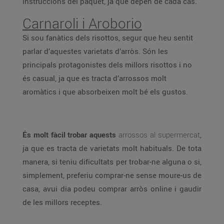
instruccions del paquet, ja que depèn de cada cas.
Carnaroli i Aroborio
Si sou fanàtics dels risottos, segur que heu sentit
parlar d’aquestes varietats d’arròs. Són les
principals protagonistes dels millors risottos i no
és casual, ja que es tracta d’arrossos molt
aromàtics i que absorbeixen molt bé els gustos.
És molt fàcil trobar aquests
arrossos al supermercat
,
ja que es tracta de varietats molt habituals. De tota
manera, si teniu dificultats per trobar-ne alguna o si,
simplement, preferiu comprar-ne sense moure-us de
casa, avui dia podeu comprar arròs online i gaudir
de les millors receptes.