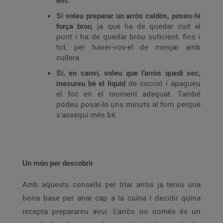
ells
.
Si voleu preparar un arròs caldós, poseu-hi
força brou
, ja que ha de quedar cuit al
punt i ha de quedar brou suficient, fins i
tot, per haver-vos-el de menjar amb
cullera.
Si, en canvi, voleu que l’arròs quedi sec,
mesureu bé el líquid
de cocció i apagueu
el foc en el moment adequat. També
podeu posar-lo uns minuts al forn perquè
s’assequi més bé.
Un món per descobrir
Amb aquests consells per triar arròs ja teniu una
bona base per anar cap a la cuina i decidir quina
recepta preparareu avui. L’arròs no només és un