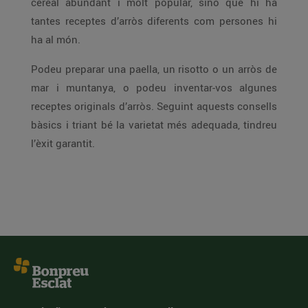
cereal abundant i molt popular, sinó que hi ha
tantes receptes d’arròs diferents com persones hi
ha al món.
Podeu preparar una paella, un risotto o un arròs de
mar i muntanya, o podeu inventar-vos algunes
receptes originals d’arròs. Seguint aquests consells
bàsics i triant bé la varietat més adequada, tindreu
l’èxit garantit.