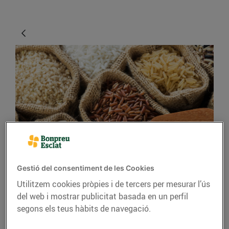
CONSELLS I HÀBITS SALUDABLES
El millor arròs per a
Gestió del consentiment de les Cookies
cada plat
Utilitzem cookies pròpies i de tercers per mesurar l’ús
del web i mostrar publicitat basada en un perfil
07/de juny/2019
segons els teus hàbits de navegació.