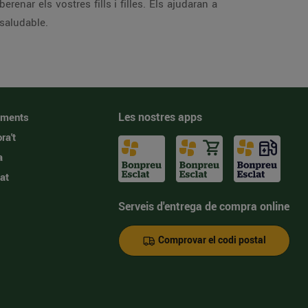
renar els vostres fills i filles. Els ajudaran a
 saludable.
Les nostres apps
iments
ra't
a
at
Serveis d'entrega de compra online
Comprovar el codi postal