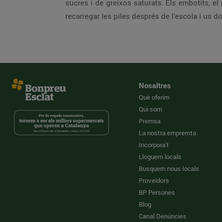
sucres i de greixos saturats. Els embotits, el 
recarregar les piles després de l’escola i us do
Nosaltres
Què oferim
Qui som
Premsa
La nostra empremta
Incorpora't
Lloguem locals
Busquem nous locals
Proveïdors
BP Persones
Blog
Canal Denúncies