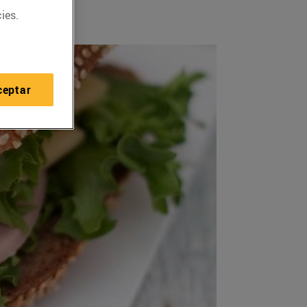
ies.
ceptar