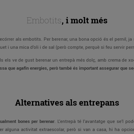
Embotits
, i molt més
ecórrer als embotits. Per berenar, una bona opció és el pernil, ja s
i una mica d’oli i de sal (però compte, perquè si feu servir pernil 
ills els ve de gust berenar un entrepà més dolç, amb crema de xoc
essa que agafin energies, però també és important assegurar que se
Alternatives als entrepans
igualment bones per berenar
. L’entrepà té l’avantatge que se’l p
r alguna activitat extraescolar, però si van a casa, hi ha opci