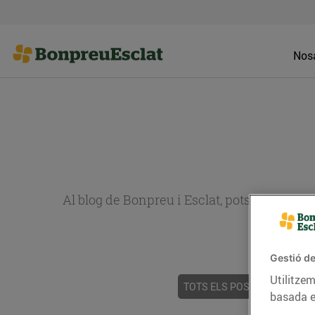
Nosa
Al blog de Bonpreu i Esclat, pots trobar re
Gestió de
Utilitzem
TOTS ELS POSTS
ACTUALI
basada e