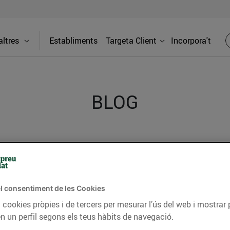
ltres
Establiments
Targeta Client
Incorpora't
BLOG
ceptes, consells nutricionals, informació d’actualitat
del nostre territori i molts altres temes.
l consentiment de les Cookies
 cookies pròpies i de tercers per mesurar l’ús del web i mostrar 
TAT
CONSELLS I HÀBITS SALUDABLES
ENERGIA
GASTRONOMIA
n un perfil segons els teus hàbits de navegació.