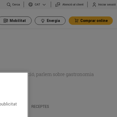
Cerca
Atenció al client
Iniciar sessió
CAT
Mobilitat
Energia
Comprar online
 sobre alimentació, parlem sobre gastronomia
publicitat
 I TRADICIONS
RECEPTES