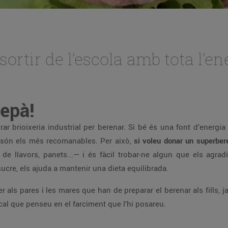
sortir de l’escola amb tota l’en
repà!
ar brioixeria industrial per berenar. Si bé és una font d’energia 
no són els més recomanables. Per això,
si voleu donar un superbere
 de llavors, panets...— i és fàcil trobar-ne algun que els agr
sucre, els ajuda a mantenir una dieta equilibrada.
als pares i les mares que han de preparar el berenar als fills, 
l que penseu en el farciment que l’hi posareu.