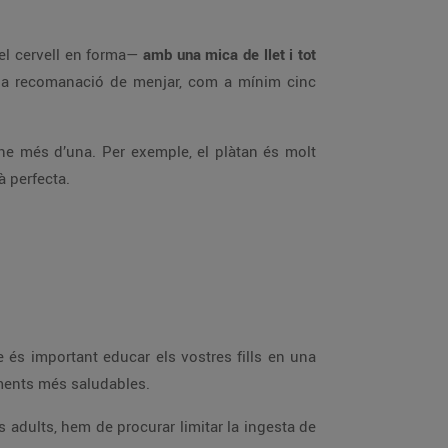
el cervell en forma—
amb una mica de llet i tot
b la recomanació de menjar, com a mínim cinc
-ne més d’una. Per exemple, el plàtan és molt
à perfecta.
 és important educar els vostres fills en una
liments més saludables.
 adults, hem de procurar limitar la ingesta de