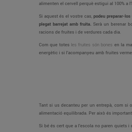
alimenten el cervell perquè estigui al 100% a l’
Si aquest és el vostre cas,
podeu preparar-los 
plegat barrejat amb fruita.
Serà un berenar bo
racions de fruites i de verdures cada dia.
Com que totes
les fruites són bones
en la maj
energètic i si l’acompanyeu amb fruites vermel
Tant si us decanteu per un entrepà, com si o
alimentació equilibrada. Per això és important
Si bé és cert que a l’escola no paren quiets 