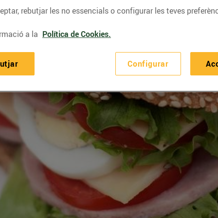
ptar, rebutjar les no essencials o configurar les teves preferènc
rmació a la
Política de Cookies.
utjar
Configurar
Ac