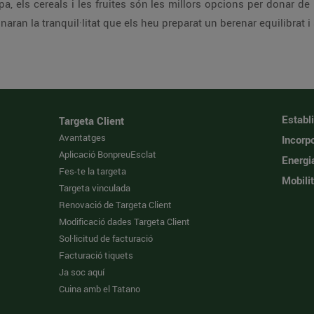
pa, els cereals i les fruites són les millors opcions per donar de be
naran la tranquil·litat que els heu preparat un berenar equilibrat i
Establ
Targeta Client
Avantatges
Incorpo
Aplicació BonpreuEsclat
Energi
Fes-te la targeta
Mobilit
Targeta vinculada
Renovació de Targeta Client
Modificació dades Targeta Client
Sol·licitud de facturació
Facturació tiquets
Ja soc aquí
Cuina amb el Tatano