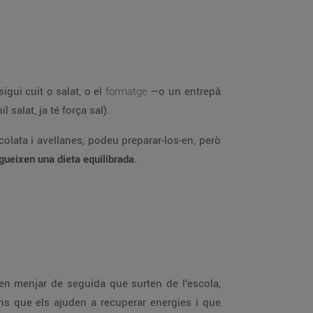
igui cuit o salat, o el
formatge
—o un entrepà
salat, ja té força sal).
olata i avellanes, podeu preparar-los-en, però
gueixen una dieta equilibrada
.
oden menjar de seguida que surten de l’escola,
ons que els ajuden a recuperar energies i que