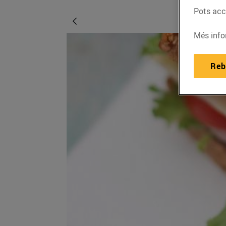
Pots acce
Més info
Reb