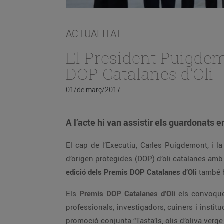
ACTUALITAT
El President Puigdem
DOP Catalanes d’Oli
01/de març/2017
A l’acte hi van assistir els guardonats 
El cap de l’Executiu, Carles Puigdemont, i la
d’origen protegides (DOP) d’oli catalanes amb l
edició dels Premis DOP Catalanes d’Oli
també ha
Els
Premis DOP Catalanes d’Oli
els convoque
professionals, investigadors, cuiners i insti
promoció conjunta “Tasta’ls, olis d’oliva verg