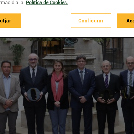
rmació a la
Política de Cookies.
utjar
Configurar
Ac