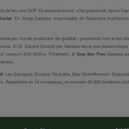
ts de les cinc DOP. En aquesta edició, s’ha guardonat Jeroni Cast
Esclat
. En Josep Castany, responsable de Relacions Institucion
posta per l’ús de productes de qualitat i proximitat com a tret dist
cuina. El Dr. Eduard Escrich per l’àmplia tasca que desenvolupa
el consum d’oli d’oliva. Finalment, el
Grup Bon Preu
destaca per
empresa.
li
: Les Garrigues, Siurana, Terra Alta, Baix Ebre-Montsià i Empor
rs. Repartides en 16 comarques, es conreen 45.000 hectàrees d’ol