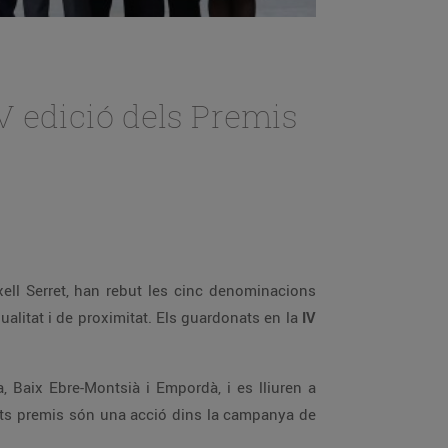
V edició dels Premis
txell Serret, han rebut les cinc denominacions
qualitat i de proximitat. Els guardonats en la
IV
, Baix Ebre-Montsià i Empordà, i es lliuren a
uests premis són una acció dins la campanya de