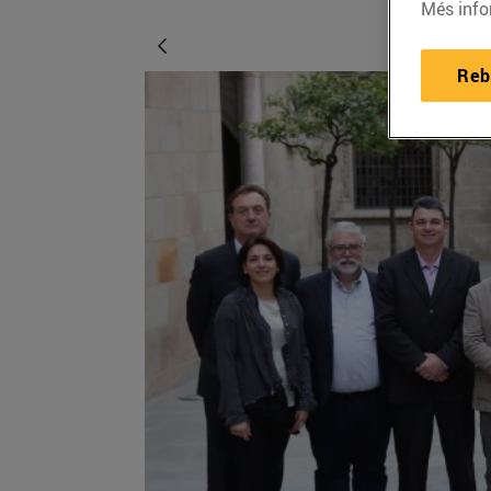
Més info
Reb