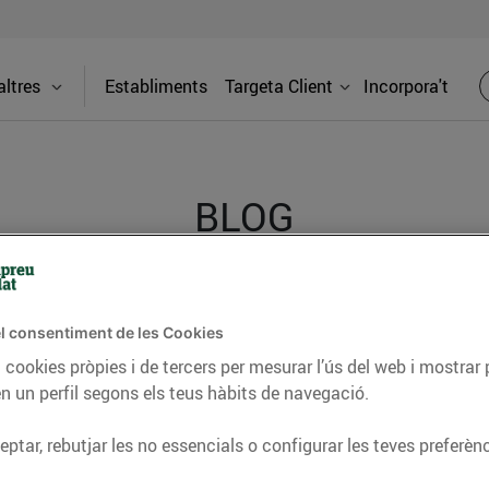
ltres
Establiments
Targeta Client
Incorpora't
BLOG
ceptes, consells nutricionals, informació d’actualitat
l consentiment de les Cookies
del nostre territori i molts altres temes.
 cookies pròpies i de tercers per mesurar l’ús del web i mostrar 
n un perfil segons els teus hàbits de navegació.
ptar, rebutjar les no essencials o configurar les teves preferènc
TAT
CONSELLS I HÀBITS SALUDABLES
ENERGIA
GASTRONOMIA