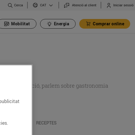
Cerca
Atenció al client
Iniciar sessió
CAT
Mobilitat
Energia
Comprar online
 sobre alimentació, parlem sobre gastronomia
publicitat
ies.
 I TRADICIONS
RECEPTES