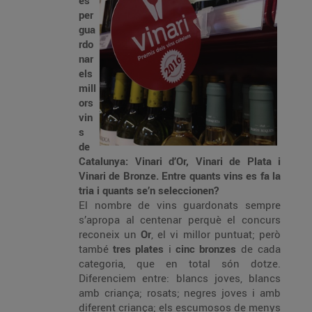
es
per
gua
rdo
nar
els
mill
ors
vin
s
de
Catalunya: Vinari d’Or, Vinari de Plata i
Vinari de Bronze. Entre quants vins es fa la
tria i quants se’n seleccionen?
El nombre de vins guardonats sempre
s’apropa al centenar perquè el concurs
reconeix un
Or
, el vi millor puntuat; però
també
tres plates
i
cinc bronzes
de cada
categoria, que en total són dotze.
Diferenciem entre: blancs joves, blancs
amb criança; rosats; negres joves i amb
diferent criança; els escumosos de menys