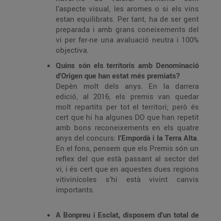
l’aspecte visual, les aromes o si els vins
estan equilibrats. Per tant, ha de ser gent
preparada i amb grans coneixements del
vi per fer-ne una avaluació neutra i 100%
objectiva.
Quins són els territoris amb Denominació
d’Origen que han estat més premiats?
Depèn molt dels anys. En la darrera
edició, al 2016, els premis van quedar
molt repartits per tot el territori; però és
cert que hi ha algunes DO que han repetit
amb bons reconeixements en els quatre
anys del concurs:
l’Empordà i la Terra Alta
.
En el fons, pensem que els Premis són un
reflex del que està passant al sector del
vi, i és cert que en aquestes dues regions
vitivinícoles s’hi està vivint canvis
importants.
A Bonpreu i Esclat, disposem d’un total de