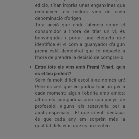
edició, s’han imprès unes enganxines que
reconeixen els millors vins de cada
denominació d’origen.
Tota acció que cridi l’atenció sobre el
consumidor a l’hora de triar un vi, és
benvinguda; i portar una etiqueta que
identifica el vi com a guanyador d’algun
premi està demostrat que té impacte a
l’hora de prendre la decisió de comprar-lo.
Entre tots els vins amb Premi Vinari, quin
és el teu preferit?
Se’m fa molt difícil escollir-ne només un!
Però és cert que en podria triar un per a
cada moment: algun l’obriria amb amics;
altres els compartiria amb companys de
professió; alguns els reservaria per a
àpats especials... El que sí vull destacar
és que cada any em sorprèn més la
qualitat dels vins que es presenten.