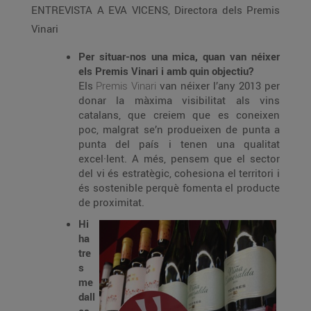
ENTREVISTA A EVA VICENS, Directora dels Premis
Vinari
Per situar-nos una mica, quan van néixer
els Premis Vinari i amb quin objectiu?
Els
Premis Vinari
van néixer l’any 2013 per
donar la màxima visibilitat als vins
catalans, que creiem que es coneixen
poc, malgrat se’n produeixen de punta a
punta del país i tenen una qualitat
excel·lent. A més, pensem que el sector
del vi és estratègic, cohesiona el territori i
és sostenible perquè fomenta el producte
de proximitat.
Hi
ha
tre
s
me
dall