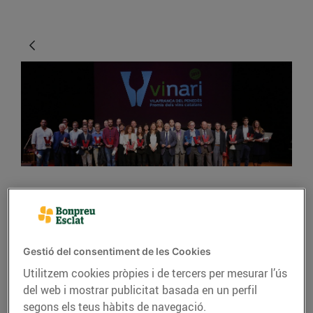
GASTRONOMIA I TRADICIONS
"El sector del vi és
estratègic, cohesiona el
Gestió del consentiment de les Cookies
territori i és sostenible"
Utilitzem cookies pròpies i de tercers per mesurar l’ús
del web i mostrar publicitat basada en un perfil
09/de febrer/2017
segons els teus hàbits de navegació.