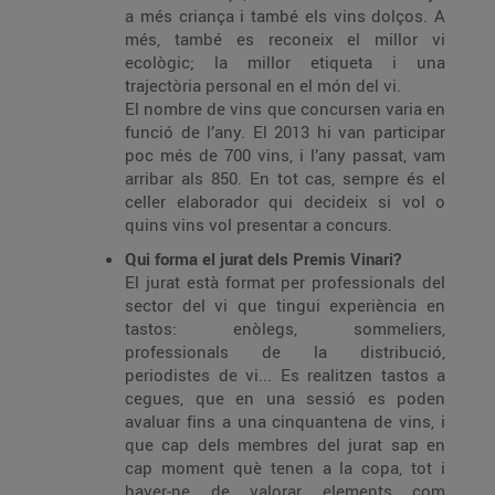
a més criança i també els vins dolços. A
més, també es reconeix el millor vi
ecològic; la millor etiqueta i una
trajectòria personal en el món del vi.
El nombre de vins que concursen varia en
funció de l’any. El 2013 hi van participar
poc més de 700 vins, i l’any passat, vam
arribar als 850. En tot cas, sempre és el
celler elaborador qui decideix si vol o
quins vins vol presentar a concurs.
Qui forma el jurat dels Premis Vinari?
El jurat està format per professionals del
sector del vi que tingui experiència en
tastos: enòlegs, sommeliers,
professionals de la distribució,
periodistes de vi... Es realitzen tastos a
cegues, que en una sessió es poden
avaluar fins a una cinquantena de vins, i
que cap dels membres del jurat sap en
cap moment què tenen a la copa, tot i
haver-ne de valorar elements com