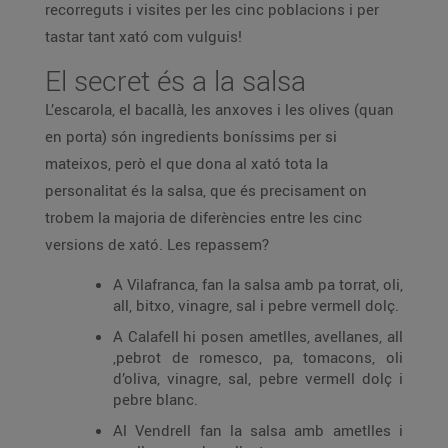
recorreguts i visites per les cinc poblacions i per
tastar tant xató com vulguis!
El secret és a la salsa
L’escarola, el bacallà, les anxoves i les olives (quan
en porta) són ingredients boníssims per si
mateixos, però el que dona al xató tota la
personalitat és la salsa, que és precisament on
trobem la majoria de diferències entre les cinc
versions de xató. Les repassem?
A Vilafranca, fan la salsa amb pa torrat, oli,
all, bitxo, vinagre, sal i pebre vermell dolç.
A Calafell hi posen ametlles, avellanes, all
,pebrot de romesco, pa, tomacons, oli
d’oliva, vinagre, sal, pebre vermell dolç i
pebre blanc.
Al Vendrell fan la salsa amb ametlles i