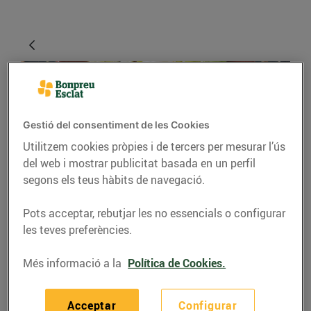
Gestió del consentiment de les Cookies
Utilitzem cookies pròpies i de tercers per mesurar l’ús
del web i mostrar publicitat basada en un perfil
segons els teus hàbits de navegació.
GASTRONOMIA I TRADICIONS
Pots acceptar, rebutjar les no essencials o configurar
El xató: l'amanida
les teves preferències.
catalana de l'hivern
Més informació a la
Política de Cookies.
30/de novembre/2021
Acceptar
Configurar