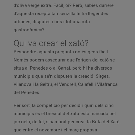
d’oliva verge extra. Fàcil, oi? Però, sabies darrere
d’aquesta recepta tan senzilla hi ha llegendes
urbanes, disputes i fins i tot una ruta
gastronòmica?
Qui va crear el xató?
Respondre aquesta pregunta no és gens fàcil.
Només podem assegurar que l’origen del xató se
situa al Penedès o al Garraf, però hi ha diversos
municipis que se’n disputen la creació: Sitges,
Vilanova i la Geltrú, el Vendrell, Calafell i Vilafranca
del Penedès.
Per sort, la competició per decidir quin dels cinc
municipis és el bressol del xató està marcada pel
joc net i, de fet, s’han unit per crear la Ruta del Xató,
que entre el novembre i el març proposa