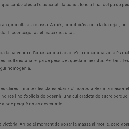
que també afecta l’elasticitat i la consistència final del pa de pes
ran grumolls a la massa. A més, introduiràs aire a la barreja i, pe
or fi aconseguiràs el mateix resultat.
rxa la batedora o l’amassadora i anar-te’n a donar una volta és mal
ses molta estona, el pa de pessic et quedarà més dur. Per tant, fes
sigui homogènia.
e les clares i muntes les clares abans d’incorporar-les a la massa, 
i no res i no t’oblidis de posar-hi una culleradeta de sucre perqu
oc a poc perquè no es desmuntin.
tja victòria. Arriba el moment de posar la massa al motlle, però ab