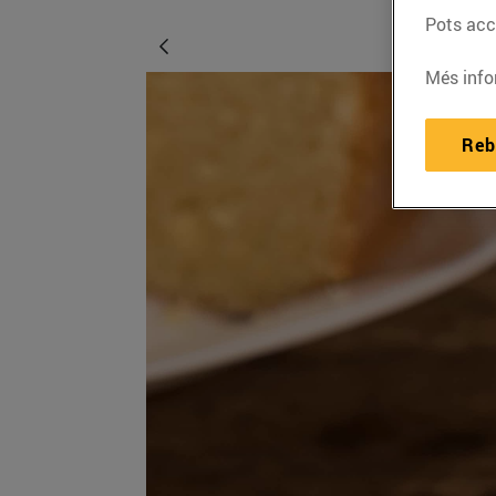
Pots acce
Més info
Reb