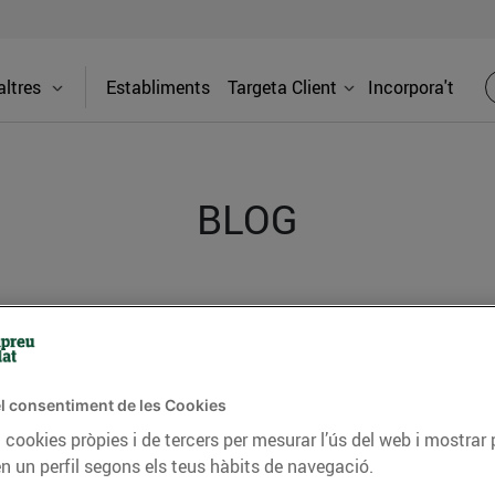
ltres
Establiments
Targeta Client
Incorpora't
BLOG
ceptes, consells nutricionals, informació d’actualitat
del nostre territori i molts altres temes.
l consentiment de les Cookies
 cookies pròpies i de tercers per mesurar l’ús del web i mostrar 
TAT
CONSELLS I HÀBITS SALUDABLES
ENERGIA
GASTRONOMIA
n un perfil segons els teus hàbits de navegació.