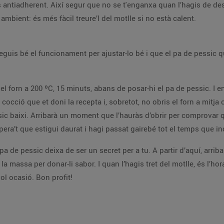
le és antiadherent. Així segur que no se t'enganxa quan l’hagis de 
mbient: és més fàcil treure’l del motlle si no està calent.
guis bé el funcionament per ajustar-lo bé i que el pa de pessic qu
el forn a 200 ºC, 15 minuts, abans de posar-hi el pa de pessic. I 
 cocció que et doni la recepta i, sobretot, no obris el forn a mitja
ssic baixi. Arribarà un moment que l’hauràs d’obrir per comprovar 
espera’t que estigui daurat i hagi passat gairebé tot el temps que in
a de pessic deixa de ser un secret per a tu. A partir d’aquí, arrib
 massa per donar-li sabor. I quan l’hagis tret del motlle, és l’hora
ol ocasió. Bon profit!