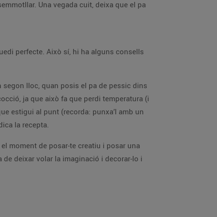
desemmotllar. Una vegada cuit, deixa que el pa
edi perfecte. Això sí, hi ha alguns consells
en segon lloc, quan posis el pa de pessic dins
 cocció, ja que això fa que perdi temperatura (i
que estigui al punt (recorda: punxa’l amb un
dica la recepta.
a el moment de posar-te creatiu i posar una
 de deixar volar la imaginació i decorar-lo i