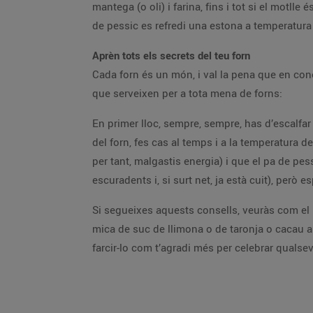
mantega (o oli) i farina, fins i tot si el motl
de pessic es refredi una estona a temperatura a
Aprèn tots els secrets del teu forn
Cada forn és un món, i val la pena que en cone
que serveixen per a tota mena de forns:
En primer lloc, sempre, sempre, has d’escalfar 
del forn, fes cas al temps i a la temperatura de
per tant, malgastis energia) i que el pa de pe
escuradents i, si surt net, ja està cuit), però 
Si segueixes aquests consells, veuràs com el p
mica de suc de llimona o de taronja o cacau a la
farcir-lo com t’agradi més per celebrar qualsev