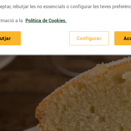
ptar, rebutjar les no essencials o configurar les teves preferènc
rmació a la
Política de Cookies.
utjar
Configurar
Ac