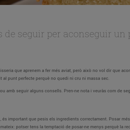
s de seguir per aconseguir un 
isseria que aprenem a fer més aviat, però això no vol dir que acons
t al punt perfecte perquè no quedi ni cru ni massa sec.
prou amb seguir alguns consells. Pren-ne nota i veuràs com de segu
xò, és important que pesis els ingredients correctament. Posar més
 el mateix: potser tens la temptació de posar-ne menys perquè la r