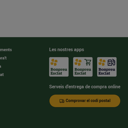
Les nostres apps
iments
ra't
a
at
Serveis d'entrega de compra online
Comprovar el codi postal