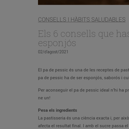
CONSELLS I HÀBITS SALUDABLES
Els 6 consells que ha
esponjós
02/d’agost/2021
El pa de pessic és una de les receptes de past
pa de pessic ha de ser esponjós, saborós i cui
Per aconseguir el pa de pessic ideal n’hi ha 
ne un!
Pesa els ingredients
La pastisseria és una ciència exacta i, per ai
afecta el resultat final. I amb el sucre passa