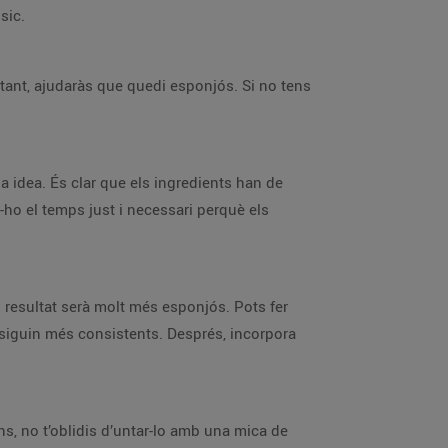
sic.
r tant, ajudaràs que quedi esponjós. Si no tens
a idea. És clar que els ingredients han de
-ho el temps just i necessari perquè els
el resultat serà molt més esponjós. Pots fer
è siguin més consistents. Després, incorpora
ans, no t’oblidis d’untar-lo amb una mica de