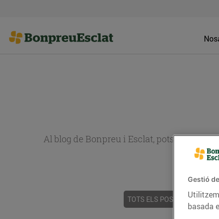
Nosa
Al blog de Bonpreu i Esclat, pots trobar re
Gestió de
Utilitzem
TOTS ELS POSTS
ACTUALI
basada e