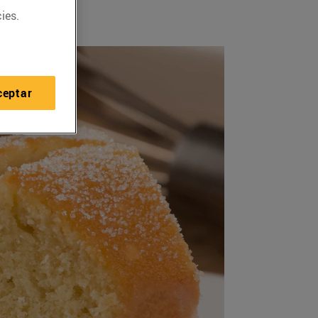
ies.
ceptar