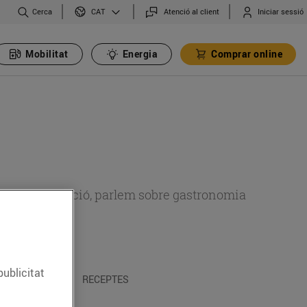
Cerca
Atenció al client
Iniciar sessió
CAT
Mobilitat
Energia
Comprar online
 sobre alimentació, parlem sobre gastronomia
publicitat
 I TRADICIONS
RECEPTES