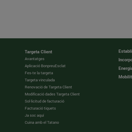
Establ
Targeta Client
Avantatges
Incorpo
Aplicació BonpreuEsclat
Energi
Fes-te la targeta
Mobilit
Targeta vinculada
Renovació de Targeta Client
Modificació dades Targeta Client
Sol·licitud de facturació
Facturació tiquets
Ja soc aquí
Cuina amb el Tatano