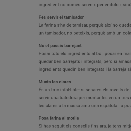
ingredient no només serveix per endolcir, sinó 
Fes servir el tamisador
La farina s’ha de tamisar, perquè així no queda
un tamisador, no pateixis, perquè amb un colad
No et passis barrejant
Posar tots els ingredients al bol, posar en ma
quedar ben barrejats i integrats, però si amas
ingredients quedin ben integrats i la barreja 
Munta les clares
És un truc infal·lible: si separes els rovells d
servir una batedora per muntar-les en un tres 
les clares a la massa amb una espàtula i a p
Posa farina al motlle
Si has seguit els consells fins ara, ja tens mi