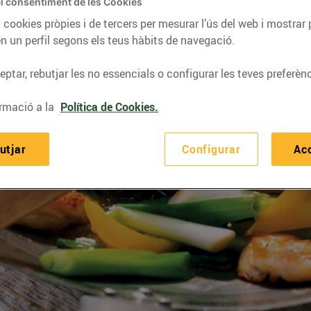
l consentiment de les Cookies
 cookies pròpies i de tercers per mesurar l’ús del web i mostrar 
n un perfil segons els teus hàbits de navegació.
ptar, rebutjar les no essencials o configurar les teves preferènc
rmació a la
Política de Cookies.
utjar
Configurar
Ac