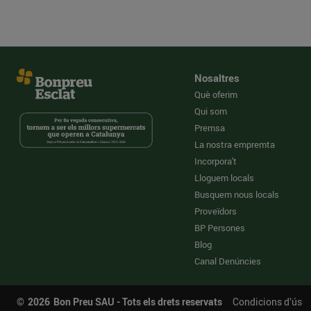
Nosaltres
Què oferim
Qui som
Premsa
La nostra empremta
Incorpora't
Lloguem locals
Busquem nous locals
Proveïdors
BP Persones
Blog
Canal Denúncies
©
2026
Bon Preu SAU - Tots els drets reservats
Condicions d’ús