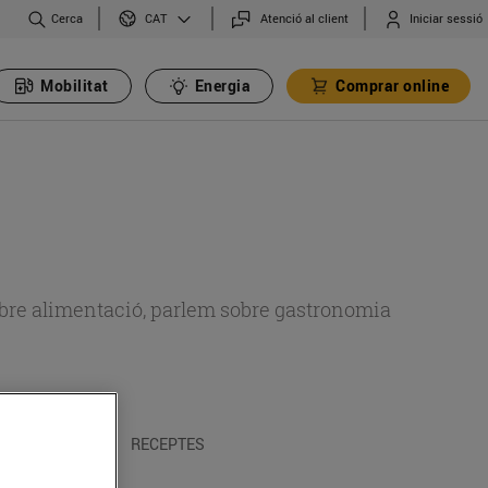
Cerca
Atenció al client
Iniciar sessió
CAT
Mobilitat
Energia
Comprar online
 sobre alimentació, parlem sobre gastronomia
 I TRADICIONS
RECEPTES