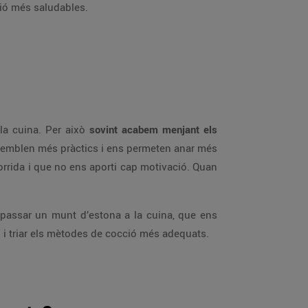
ció més saludables.
la cuina. Per això
sovint acabem menjant els
s semblen més pràctics i ens permeten anar més
orrida i que no ens aporti cap motivació. Quan
 passar un munt d’estona a la cuina, que ens
ó i triar els mètodes de cocció més adequats.