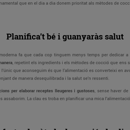
fonamental que en el dia a dia donem prioritat als mètodes de coc
Planifica’t bé i guanyaràs salut
tat moderna fa que cada cop tinguem menys temps per dedicar a 
 manera
, repetint els ingredients i els mètodes de cocció que en
l’únic que aconseguim és que l’alimentació es converteixi en av
jant de manera desequilibrada i la salut se’n ressenti.
cions per elaborar receptes lleugeres i gustoses
, sense haver de
s assaborim. La clau es troba en planificar una mica l’alimentaci