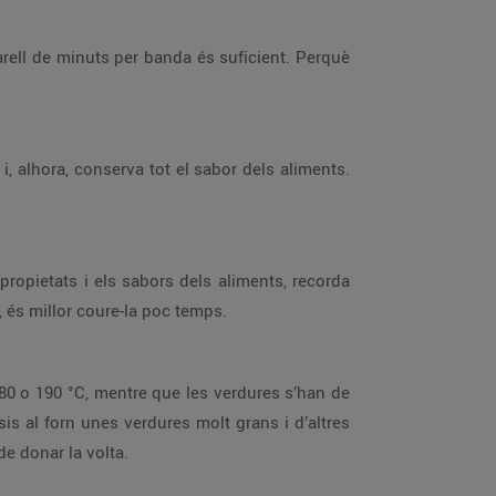
arell de minuts per banda és suficient. Perquè
i, alhora, conserva tot el sabor dels aliments.
propietats i els sabors dels aliments, recorda
, és millor coure-la poc temps.
180 o 190 °C, mentre que les verdures s’han de
is al forn unes verdures molt grans i d’altres
de donar la volta.