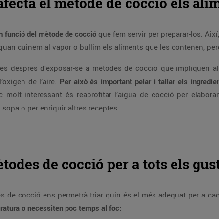
fecta el mètode de cocció els ali
en funció del mètode de cocció
que fem servir per preparar-los. Així,
ò, quan cuinem al vapor o bullim els aliments que les contenen, pe
ctes després d’exposar-se a mètodes de cocció que impliquen al
oxigen de l’aire.
Per això és important pelar i tallar els ingredi
c molt interessant és reaprofitar l’aigua de cocció per elabora
sopa o per enriquir altres receptes.
todes de cocció per a tots els gus
es de cocció ens permetrà triar quin és el més adequat per a ca
ratura o necessiten poc temps al foc: