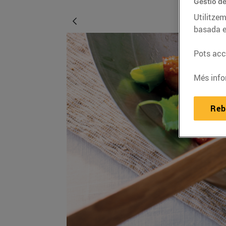
Gestió de
Utilitzem
basada e
Pots acce
Més info
Reb