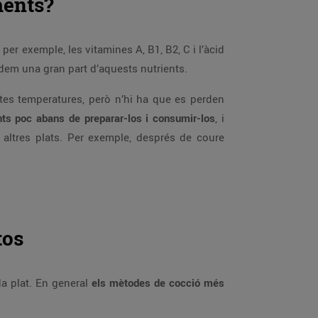
ments?
 per exemple, les vitamines A, B1, B2, C i l’àcid
rdem una gran part d’aquests nutrients.
tes temperatures, però n’hi ha que es perden
ents poc abans de preparar-los i consumir-los
, i
r altres plats. Per exemple, després de coure
tos
da plat. En general
els mètodes de cocció més