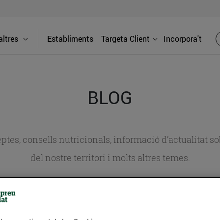
ltres
Establiments
Targeta Client
Incorpora't
BLOG
ceptes, consells nutricionals, informació d’actualitat
del nostre territori i molts altres temes.
TAT
CONSELLS I HÀBITS SALUDABLES
ENERGIA
GASTRONOMIA