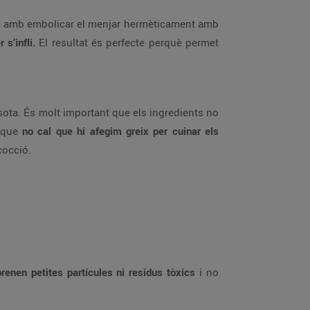
rou amb embolicar el menjar hermèticament amb
s’infli.
El resultat és perfecte perquè permet
 sota. És molt important que els ingredients no
s que
no cal que hi afegim greix per cuinar els
cocció.
renen petites partícules ni residus tòxics
i no