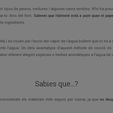
ot tipus de peixos, verdures i algunes carns tendres. N’hi ha p
ar-lo dins del forn.
Sabrem que l’aliment està a punt quan el paper 
els ingredients.
lla i es couen per l’acció del vapor de l’aigua bullent que hi ha a
amb l’aigua. Un dels avantatges d’aquest mètode de cocció é
bor diferent afegint espècies o herbes aromàtiques a l’aigua de 
Sabies que…?
ón considerats els materials més segurs per cuinar, ja que
no desp