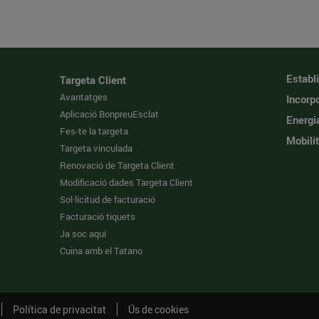
Establ
Targeta Client
Avantatges
Incorpo
Aplicació BonpreuEsclat
Energi
Fes-te la targeta
Mobilit
Targeta vinculada
Renovació de Targeta Client
Modificació dades Targeta Client
Sol·licitud de facturació
Facturació tiquets
Ja soc aquí
Cuina amb el Tatano
Política de privacitat
Ús de cookies