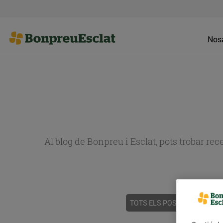
Nosa
Al blog de Bonpreu i Esclat, pots trobar re
TOTS ELS POSTS
ACTUALI