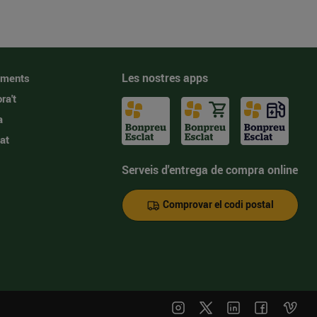
Les nostres apps
iments
ra't
a
at
Serveis d'entrega de compra online
Comprovar el codi postal