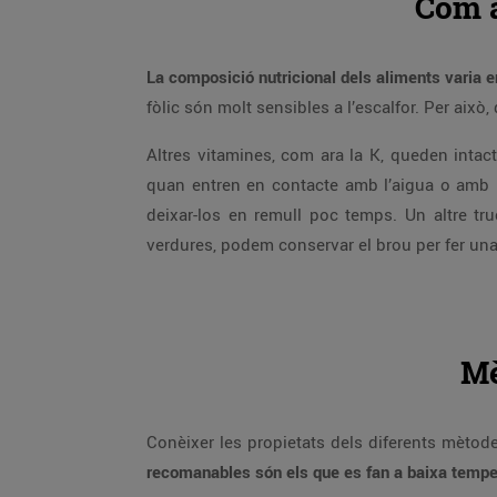
Com a
La composició nutricional dels aliments varia 
fòlic són molt sensibles a l’escalfor. Per aix
Altres vitamines, com ara la K, queden inta
quan entren en contacte amb l’aigua o amb l’
deixar-los en remull poc temps. Un altre tru
verdures, podem conservar el brou per fer una 
Mè
Conèixer les propietats dels diferents mètod
recomanables són els que es fan a baixa tempe