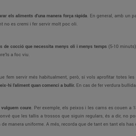
rar els aliments d’una manera força ràpida
. En general, amb un p
 no es cremi i fer servir molt poc oli.
s de cocció que necessita menys oli i menys temps
(5-10 minuts) 
re’ls a foc viu.
fem servir més habitualment, però, si vols aprofitar totes les 
geix-hi l’aliment quan comenci a bullir.
En cas de fer verdura bullida
e vulguem coure
. Per exemple, els peixos i les carns es couen a 
vé que les tallis a trossos que siguin regulars, és a dir, no pos
n de manera uniforme. A més, recorda que de tant en tant els has 