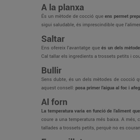
A la planxa
És un mètode de cocció que
ens permet prepa
sigui saludable, és imprescindible que l’aliment
Saltar
Ens ofereix l’avantatge que
és un dels mètode
Cal tallar els ingredients a trossets petits i cou
Bullir
Sens dubte, és un dels mètodes de cocció que 
aquest consell:
posa primer l’aigua al foc i afe
Al forn
La temperatura varia en funció de l’aliment qu
coure a una temperatura més baixa. A més, con
tallades a trossets petits, perquè no es coura