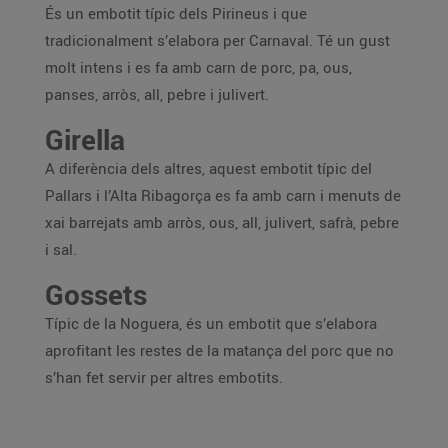
És un embotit típic dels Pirineus i que
tradicionalment s’elabora per Carnaval. Té un gust
molt intens i es fa amb carn de porc, pa, ous,
panses, arròs, all, pebre i julivert.
Girella
A diferència dels altres, aquest embotit típic del
Pallars i l’Alta Ribagorça es fa amb carn i menuts de
xai barrejats amb arròs, ous, all, julivert, safrà, pebre
i sal.
Gossets
Típic de la Noguera, és un embotit que s’elabora
aprofitant les restes de la matança del porc que no
s’han fet servir per altres embotits.