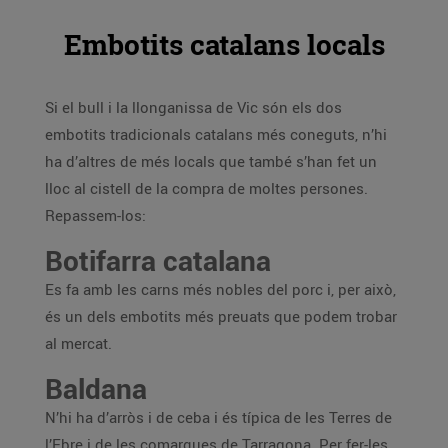
Embotits catalans locals
Si el bull i la llonganissa de Vic són els dos
embotits tradicionals catalans més coneguts, n’hi
ha d’altres de més locals que també s’han fet un
lloc al cistell de la compra de moltes persones.
Repassem-los:
Botifarra catalana
Es fa amb les carns més nobles del porc i, per això,
és un dels embotits més preuats que podem trobar
al mercat.
Baldana
N’hi ha d’arròs i de ceba i és típica de les Terres de
l’Ebre i de les comarques de Tarragona. Per fer-les,