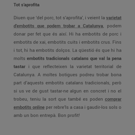
Tot s’aprofita
Diuen que ‘del porc, tot s’aprofita’, i veient la
varietat
d’embotits que podem trobar a Catalunya
, podem
donar per fet que és així. Hi ha embotits de porc i
embotits de xai, embotits cuits i embotits crus. Fins
i tot, hi ha embotits dolços. La qüestió és que hi ha
molts
embotits tradicionals catalans que val la pena
tastar
i que reflecteixen la varietat territorial de
Catalunya. A moltes botigues podreu trobar bona
part d’aquests embotits catalans tradicionals, però
si us ve de gust tastar-ne algun en concret i no el
trobeu, teniu la sort que també es poden
comprar
embotits online
per rebre’ls a casa i gaudir-los sols o
amb un bon entrepà. Bon profit!