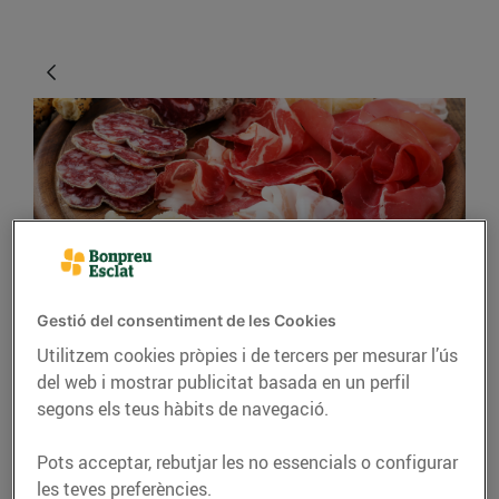
CONSELLS I HÀBITS SALUDABLES
Gestió del consentiment de les Cookies
Utilitzem cookies pròpies i de tercers per mesurar l’ús
Els millors embotits
del web i mostrar publicitat basada en un perfil
tradicionals catalans
segons els teus hàbits de navegació.
24/d’octubre/2018
Pots acceptar, rebutjar les no essencials o configurar
les teves preferències.