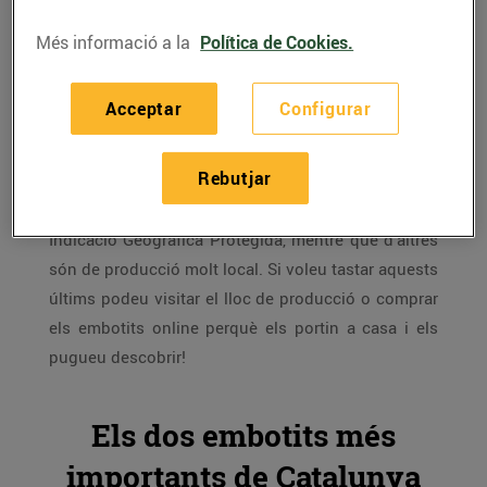
Més informació a la
Política de Cookies.
Catalunya és terra d'embotits
gràcies a la presència
tan important de granges de porc, sobretot a la
Acceptar
Configurar
Catalunya central, que han convertit aquests
productes en imprescindibles de moltes cases.
Rebutjar
Alguns dels embotits tradicionals catalans estan
protegits amb Denominació d’Origen o amb
Indicació Geogràfica Protegida, mentre que d’altres
són de producció molt local. Si voleu tastar aquests
últims podeu visitar el lloc de producció o comprar
els embotits online perquè els portin a casa i els
pugueu descobrir!
Els dos embotits més
importants de Catalunya