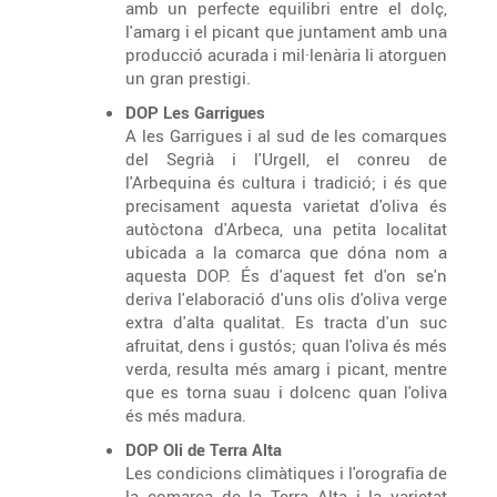
amb un perfecte equilibri entre el dolç,
l'amarg i el picant que juntament amb una
producció acurada i mil·lenària li atorguen
un gran prestigi.
DOP Les Garrigues
A les Garrigues i al sud de les comarques
del Segrià i l'Urgell, el conreu de
l'Arbequina és cultura i tradició; i és que
precisament aquesta varietat d'oliva és
autòctona d'Arbeca, una petita localitat
ubicada a la comarca que dóna nom a
aquesta DOP. És d'aquest fet d'on se'n
deriva l'elaboració d'uns olis d'oliva verge
extra d'alta qualitat. Es tracta d'un suc
afruitat, dens i gustós; quan l'oliva és més
verda, resulta més amarg i picant, mentre
que es torna suau i dolcenc quan l'oliva
és més madura.
DOP Oli de Terra Alta
Les condicions climàtiques i l'orografia de
la comarca de la Terra Alta i la varietat