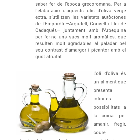
saber fer de l'època grecoromana. Per a
l'elaboració d'aquests olis d’oliva verge
extra, s’utilitzen les varietats autòctones
de l'Empordà –Argudell, Corivell i Llei de
Cadaqués– juntament amb l’Arbequina
per fer-ne uns sucs molt aromàtics, que
resulten molt agradables al paladar pel
seu contrast d'amargor i picantor amb el
gust afruitat.
L'oli d'oliva és
un aliment que
presenta
infinites
possibilitats a
la cuina: per
amanir, fregir,
coure,