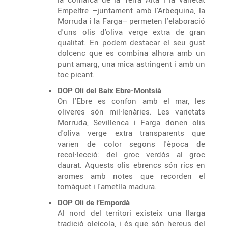
Empeltre –juntament amb l'Arbequina, la
Morruda i la Farga– permeten l'elaboració
d'uns olis d'oliva verge extra de gran
qualitat. En podem destacar el seu gust
dolcenc que es combina alhora amb un
punt amarg, una mica astringent i amb un
toc picant.
DOP Oli del Baix Ebre-Montsià
On l'Ebre es confon amb el mar, les
oliveres són mil·lenàries. Les varietats
Morruda, Sevillenca i Farga donen olis
d'oliva verge extra transparents que
varien de color segons l'època de
recol·lecció: del groc verdós al groc
daurat. Aquests olis ebrencs són rics en
aromes amb notes que recorden el
tomàquet i l'ametlla madura.
DOP Oli de l’Empordà
Al nord del territori existeix una llarga
tradició oleícola, i és que són hereus del