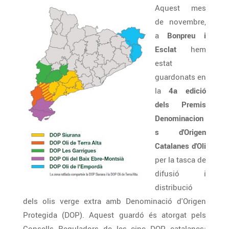
Aquest mes
de novembre,
a
Bonpreu i
Esclat
hem
estat
guardonats en
la
4a edició
dels Premis
Denominacion
s d'Origen
Catalanes d'Oli
per la tasca de
difusió i
distribució
dels olis verge extra amb Denominació d'Origen
Protegida (DOP). Aquest guardó és atorgat pels
Consells Reguladors de les cinc DOP catalanes: