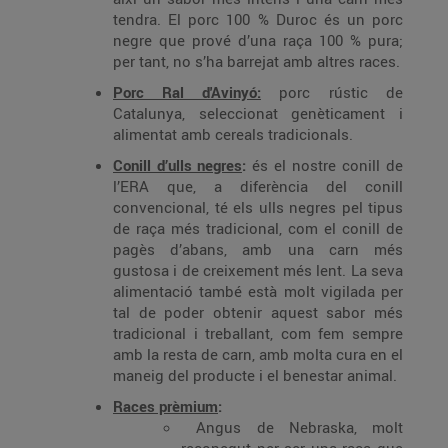
tendra. El porc 100 % Duroc és un porc
negre que prové d’una raça 100 % pura;
per tant, no s’ha barrejat amb altres races.
Porc Ral d'Avinyó:
porc rústic de
Catalunya, seleccionat genèticament i
alimentat amb cereals tradicionals.
Conill d’ulls negres
:
és el nostre conill de
l’ERA que, a diferència del conill
convencional, té els ulls negres pel tipus
de raça més tradicional, com el conill de
pagès d’abans, amb una carn més
gustosa i de creixement més lent. La seva
alimentació també està molt vigilada per
tal de poder obtenir aquest sabor més
tradicional i treballant, com fem sempre
amb la resta de carn, amb molta cura en el
maneig del producte i el benestar animal.
Races prèmium
:
Angus de Nebraska, molt