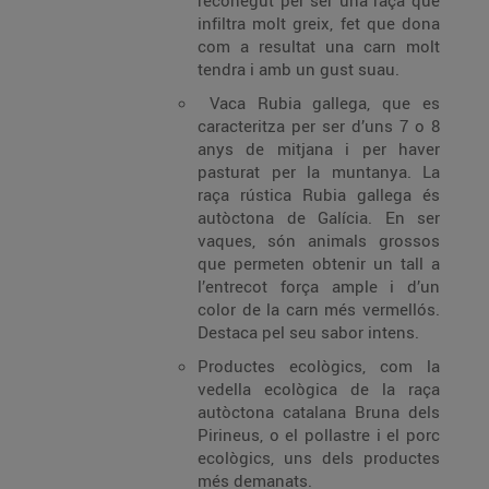
reconegut per ser una raça que
infiltra molt greix, fet que dona
com a resultat una carn molt
tendra i amb un gust suau.
Vaca Rubia gallega, que es
caracteritza per ser d’uns 7 o 8
anys de mitjana i per haver
pasturat per la muntanya. La
raça rústica Rubia gallega és
autòctona de Galícia. En ser
vaques, són animals grossos
que permeten obtenir un tall a
l’entrecot força ample i d’un
color de la carn més vermellós.
Destaca pel seu sabor intens.
Productes ecològics, com la
vedella ecològica de la raça
autòctona catalana Bruna dels
Pirineus, o el pollastre i el porc
ecològics, uns dels productes
més demanats.