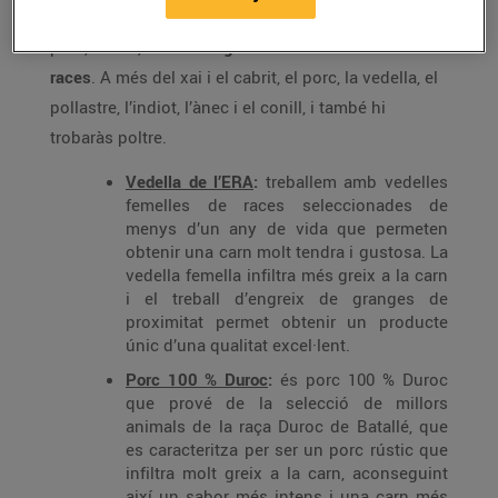
Tota la carn que t’oferim és de màxima qualitat,
però, a més,
tenim una gran varietat d’animals i
races
. A més del xai i el cabrit, el porc, la vedella, el
pollastre, l’indiot, l’ànec i el conill, i també hi
trobaràs poltre.
Vedella de l’ERA
:
treballem amb vedelles
femelles de races seleccionades de
menys d’un any de vida que permeten
obtenir una carn molt tendra i gustosa. La
vedella femella infiltra més greix a la carn
i el treball d’engreix de granges de
proximitat permet obtenir un producte
únic d’una qualitat excel·lent.
Porc 100 % Duroc
:
és porc 100 % Duroc
que prové de la selecció de millors
animals de la raça Duroc de Batallé, que
es caracteritza per ser un porc rústic que
infiltra molt greix a la carn, aconseguint
així un sabor més intens i una carn més