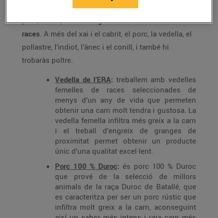
Tota la carn que t’oferim és de màxima qualitat,
però, a més,
tenim una gran varietat d’animals i
races
. A més del xai i el cabrit, el porc, la vedella, el
pollastre, l’indiot, l’ànec i el conill, i també hi
trobaràs poltre.
Vedella de l’ERA
:
treballem amb vedelles
femelles de races seleccionades de
menys d’un any de vida que permeten
obtenir una carn molt tendra i gustosa. La
vedella femella infiltra més greix a la carn
i el treball d’engreix de granges de
proximitat permet obtenir un producte
únic d’una qualitat excel·lent.
Porc 100 % Duroc
:
és porc 100 % Duroc
que prové de la selecció de millors
animals de la raça Duroc de Batallé, que
es caracteritza per ser un porc rústic que
infiltra molt greix a la carn, aconseguint
així un sabor més intens i una carn més