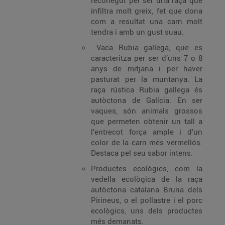
reconegut per ser una raça que
infiltra molt greix, fet que dona
com a resultat una carn molt
tendra i amb un gust suau.
Vaca Rubia gallega, que es
caracteritza per ser d’uns 7 o 8
anys de mitjana i per haver
pasturat per la muntanya. La
raça rústica Rubia gallega és
autòctona de Galícia. En ser
vaques, són animals grossos
que permeten obtenir un tall a
l’entrecot força ample i d’un
color de la carn més vermellós.
Destaca pel seu sabor intens.
Productes ecològics, com la
vedella ecològica de la raça
autòctona catalana Bruna dels
Pirineus, o el pollastre i el porc
ecològics, uns dels productes
més demanats.