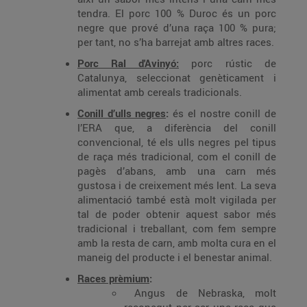
tendra. El porc 100 % Duroc és un porc
negre que prové d’una raça 100 % pura;
per tant, no s’ha barrejat amb altres races.
Porc Ral d'Avinyó:
porc rústic de
Catalunya, seleccionat genèticament i
alimentat amb cereals tradicionals.
Conill d’ulls negres
:
és el nostre conill de
l’ERA que, a diferència del conill
convencional, té els ulls negres pel tipus
de raça més tradicional, com el conill de
pagès d’abans, amb una carn més
gustosa i de creixement més lent. La seva
alimentació també està molt vigilada per
tal de poder obtenir aquest sabor més
tradicional i treballant, com fem sempre
amb la resta de carn, amb molta cura en el
maneig del producte i el benestar animal.
Races prèmium
:
Angus de Nebraska, molt