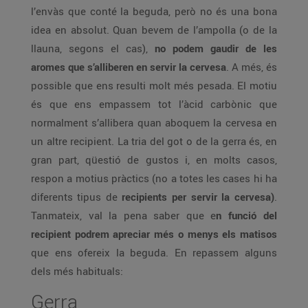
l’envàs que conté la beguda, però no és una bona
idea en absolut. Quan bevem de l’ampolla (o de la
llauna, segons el cas),
no podem gaudir de les
aromes que s’alliberen en servir la cervesa
. A més, és
possible que ens resulti molt més pesada. El motiu
és que ens empassem tot l’àcid carbònic que
normalment s’allibera quan aboquem la cervesa en
un altre recipient. La tria del got o de la gerra és, en
gran part, qüestió de gustos i, en molts casos,
respon a motius pràctics (no a totes les cases hi ha
diferents tipus de
recipients per servir la cervesa)
.
Tanmateix, val la pena saber que e
n funció del
recipient podrem apreciar més o menys els matisos
que ens ofereix la beguda. En repassem alguns
dels més habituals:
Gerra