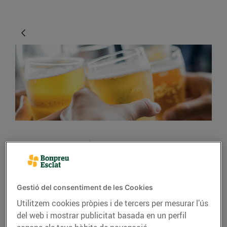
CONSELLS I HÀBITS SALUDABLES
Els secrets per gaudir
d’una bona cervesa
Gestió del consentiment de les Cookies
Utilitzem cookies pròpies i de tercers per mesurar l’ús
01/de març/2019
del web i mostrar publicitat basada en un perfil