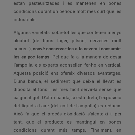
estan pasteuritzades i es mantenen en bones
condicions durant un període molt més curt que les
industrials.
Algunes varietats, sobretot les que contenen menys
alcohol (de tipus lager, pilsner, cerveses molt
suaus…),
convé conservar-les a la nevera i consumir-
les en poc temps
. Pel que fa a la manera de desar
l’ampolla, els experts aconsellen fer-ho en vertical.
Aquesta posició ens ofereix diversos avantatges.
D’una banda, el sediment que deixa el llevat es
diposita al fons i és més fàcil servir-la sense que
caigui al got. D’altra banda, si està dreta, l’exposició
del líquid a l’aire (del coll de l’ampolla) es redueix.
Això fa que el procés d’oxidació s’alenteixi i, per
tant, que el producte es mantingui en bones
condicions durant més temps. Finalment, en