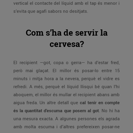
vertical el contacte del líquid amb el tap és menor i
s’evita que agafi sabors no desitjats.
Com s’ha de servir la
cervesa?
El recipient —got, copa o gerra— ha d’estar fred,
però mai glaçat. El millor és posar-lo entre 15
minuts i mitja hora a la nevera, perquè el vidre es
refredi. A més, perquè el líquid llisqui bé quan l’hi
aboquem, el millor és mullar el recipient abans amb
aigua freda. Un altre detall que
cal tenir en compte
és la quantitat d’escuma que posem al got
. No hi ha
una mesura exacta. A algunes persones els agrada
amb molta escuma i d’altres prefereixen posar-ne