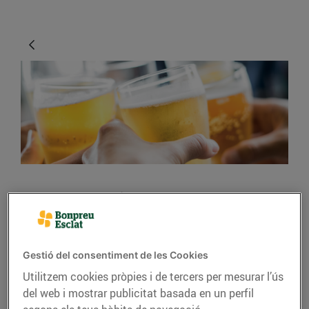
CONSELLS I HÀBITS SALUDABLES
Els secrets per gaudir
d’una bona cervesa
Gestió del consentiment de les Cookies
Utilitzem cookies pròpies i de tercers per mesurar l’ús
01/de març/2019
del web i mostrar publicitat basada en un perfil