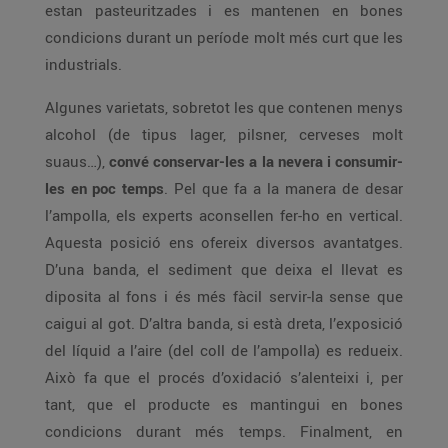
estan pasteuritzades i es mantenen en bones
condicions durant un període molt més curt que les
industrials.
Algunes varietats, sobretot les que contenen menys
alcohol (de tipus lager, pilsner, cerveses molt
suaus…),
convé conservar-les a la nevera i consumir-
les en poc temps
. Pel que fa a la manera de desar
l’ampolla, els experts aconsellen fer-ho en vertical.
Aquesta posició ens ofereix diversos avantatges.
D’una banda, el sediment que deixa el llevat es
diposita al fons i és més fàcil servir-la sense que
caigui al got. D’altra banda, si està dreta, l’exposició
del líquid a l’aire (del coll de l’ampolla) es redueix.
Això fa que el procés d’oxidació s’alenteixi i, per
tant, que el producte es mantingui en bones
condicions durant més temps. Finalment, en