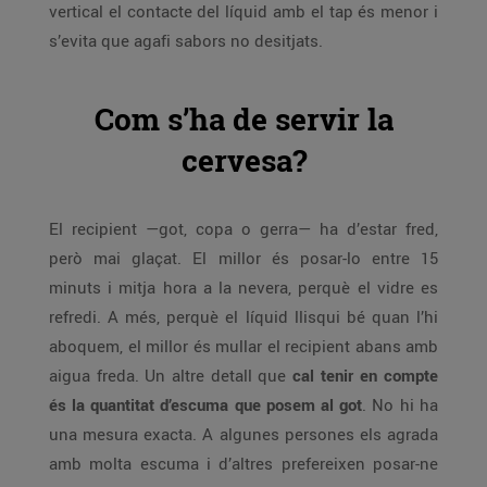
vertical el contacte del líquid amb el tap és menor i
s’evita que agafi sabors no desitjats.
Com s’ha de servir la
cervesa?
El recipient —got, copa o gerra— ha d’estar fred,
però mai glaçat. El millor és posar-lo entre 15
minuts i mitja hora a la nevera, perquè el vidre es
refredi. A més, perquè el líquid llisqui bé quan l’hi
aboquem, el millor és mullar el recipient abans amb
aigua freda. Un altre detall que
cal tenir en compte
és la quantitat d’escuma que posem al got
. No hi ha
una mesura exacta. A algunes persones els agrada
amb molta escuma i d’altres prefereixen posar-ne