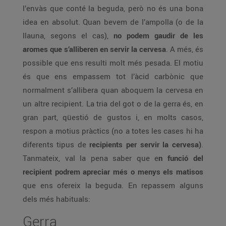
l’envàs que conté la beguda, però no és una bona
idea en absolut. Quan bevem de l’ampolla (o de la
llauna, segons el cas),
no podem gaudir de les
aromes que s’alliberen en servir la cervesa
. A més, és
possible que ens resulti molt més pesada. El motiu
és que ens empassem tot l’àcid carbònic que
normalment s’allibera quan aboquem la cervesa en
un altre recipient. La tria del got o de la gerra és, en
gran part, qüestió de gustos i, en molts casos,
respon a motius pràctics (no a totes les cases hi ha
diferents tipus de
recipients per servir la cervesa)
.
Tanmateix, val la pena saber que e
n funció del
recipient podrem apreciar més o menys els matisos
que ens ofereix la beguda. En repassem alguns
dels més habituals:
Gerra