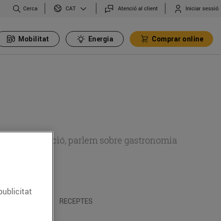
Cerca
Atenció al client
Iniciar sessió
CAT
Mobilitat
Energia
Comprar online
 sobre alimentació, parlem sobre gastronomia
publicitat
 I TRADICIONS
RECEPTES