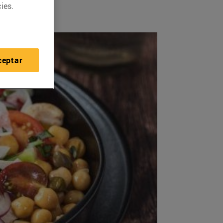
ies.
ceptar