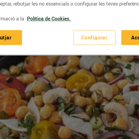
ptar, rebutjar les no essencials o configurar les teves preferènc
rmació a la
Política de Cookies.
utjar
Configurar
Ac