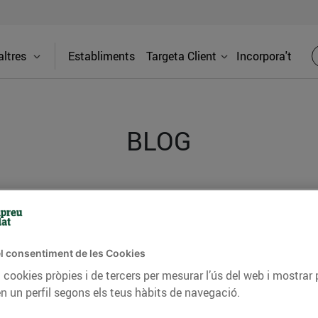
ltres
Establiments
Targeta Client
Incorpora't
BLOG
ceptes, consells nutricionals, informació d’actualitat
del nostre territori i molts altres temes.
l consentiment de les Cookies
 cookies pròpies i de tercers per mesurar l’ús del web i mostrar 
TAT
CONSELLS I HÀBITS SALUDABLES
ENERGIA
GASTRONOMIA
n un perfil segons els teus hàbits de navegació.