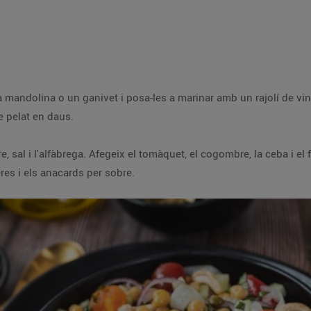
a mandolina o un ganivet i posa-les a marinar amb un rajolí de vin
e pelat en daus.
, sal i l'alfàbrega. Afegeix el tomàquet, el cogombre, la ceba i el f
res i els anacards per sobre.