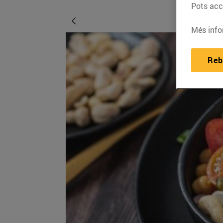
Pots acce
Més info
Reb