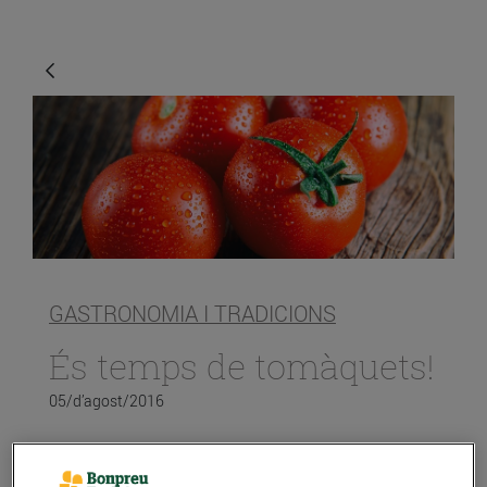
GASTRONOMIA I TRADICIONS
És temps de tomàquets!
05/d’agost/2016
A l’amanida, al pa amb tomàquet, sofregit, al forn o