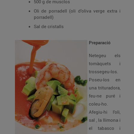
500 g de musclos
Oli de porradell (oli d’oliva verge extra i
porradell)
Sal de cristalls
Preparació
Netegeu els
tomàquets i
trossegeu-los.
Poseu-los en
una trituradora,
feu-ne puré i
coleu-ho.
Afegiu-hi l’oli,
sal , la llimona i
el tabasco i