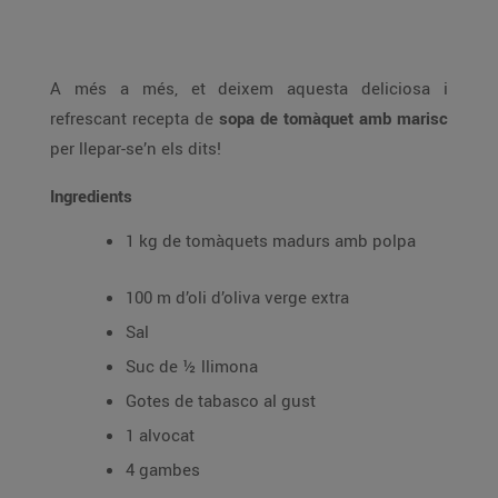
A més a més, et deixem aquesta deliciosa i
refrescant recepta de
sopa de tomàquet amb marisc
per llepar-se’n els dits!
Ingredients
1 kg de tomàquets madurs amb polpa
100 m d’oli d’oliva verge extra
Sal
Suc de ½ llimona
Gotes de tabasco al gust
1 alvocat
4 gambes