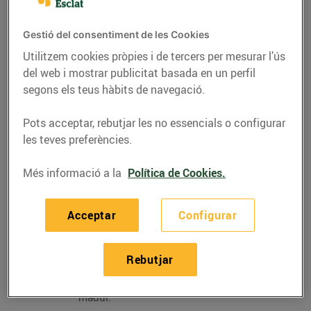
a la planxa… El
tomàquet
és un producte molt
present a la dieta mediterrània i hi ha varietats per a
Gestió del consentiment de les Cookies
tots els plats i els paladars. Una de les millors
Utilitzem cookies pròpies i de tercers per mesurar l’ús
èpoques per gaudir-lo és l’estiu: en amanides,
del web i mostrar publicitat basada en un perfil
gaspatxos, sopes fredes… I per a cada plat, una
segons els teus hàbits de navegació.
varietat. A continuació, t’expliquem quines són les
varietats que podràs trobar actualment a
Bonpreu i
Pots acceptar, rebutjar les no essencials o configurar
Esclat
, les coneixes totes?
les teves preferències.
TOMÀQUET VERD
Més informació a la
Política de Cookies.
Tomàquet rodó o
allargat amb
coloració verdosa
Acceptar
Configurar
externa i polpa
vermella amb llavors
a l’interior. Presenta
Rebutjar
un sabor més àcid
que el tomàquet
madur.