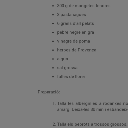
300 g de mongetes tendres
3 pastanagues
6 grans d’all pelats
pebre negre en gra
vinagre de poma
herbes de Provença
aigua
sal grossa
fulles de llorer
Preparació:
Talla les albergínies a rodanxes n
amarg. Deixa-les 30 min i esbandeix-
Talla els pebrots a trossos grossos; 