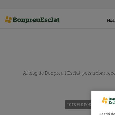
Nosa
Al blog de Bonpreu i Esclat, pots trobar re
TOTS ELS POSTS
ACTUALI
Gestió de