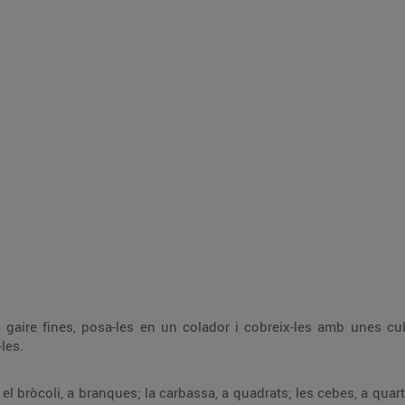
o gaire fines, posa-les en un colador i cobreix-les amb unes cu
les.
el bròcoli, a branques; la carbassa, a quadrats; les cebes, a quar