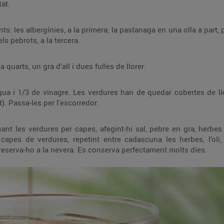
at.
s: les albergínies, a la primera; la pastanaga en una olla a part, 
ls pebrots, a la tercera.
quarts, un gra d’all i dues fulles de llorer.
a i 1/3 de vinagre. Les verdures han de quedar cobertes de líqu
). Passa-les per l'escorredor.
ant les verdures per capes, afegint-hi sal, pebre en gra, herbes 
apes de verdures, repetint entre cadascuna les herbes, l’oli, 
 reserva-ho a la nevera. Es conserva perfectament molts dies.