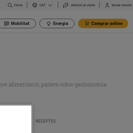
Cerca
Atenció al client
Iniciar sessió
CAT
Mobilitat
Energia
Comprar online
 sobre alimentació, parlem sobre gastronomia
 I TRADICIONS
RECEPTES