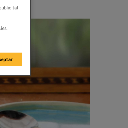
publicitat
ies.
ceptar