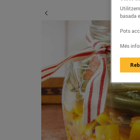
Utilitzem
basada e
Pots acce
Més info
Reb