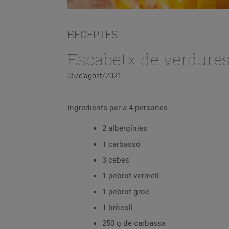
RECEPTES
Escabetx de verdure
05/d’agost/2021
Ingredients per a 4 persones:
2 albergínies
1 carbassó
3 cebes
1 pebrot vermell
1 pebrot groc
1 bròcoli
250 g de carbassa