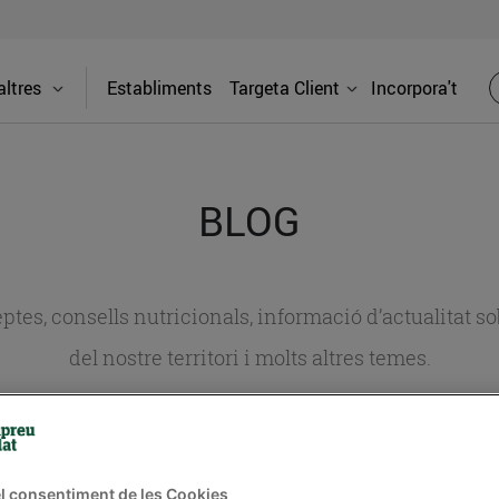
ltres
Establiments
Targeta Client
Incorpora't
BLOG
ceptes, consells nutricionals, informació d’actualitat
del nostre territori i molts altres temes.
TAT
CONSELLS I HÀBITS SALUDABLES
ENERGIA
GASTRONOMIA
l consentiment de les Cookies