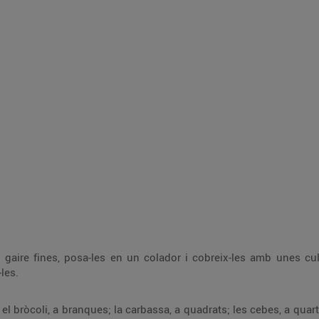
o gaire fines, posa-les en un colador i cobreix-les amb unes cu
les.
el bròcoli, a branques; la carbassa, a quadrats; les cebes, a quar