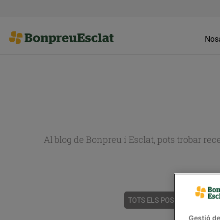
Nosa
Al blog de Bonpreu i Esclat, pots trobar re
TOTS ELS POSTS
ACTUALI
Gestió de