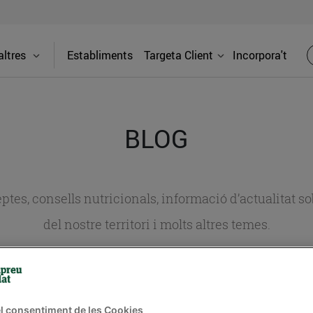
ltres
Establiments
Targeta Client
Incorpora't
BLOG
ceptes, consells nutricionals, informació d’actualitat
del nostre territori i molts altres temes.
TAT
CONSELLS I HÀBITS SALUDABLES
ENERGIA
GASTRONOMIA
l consentiment de les Cookies