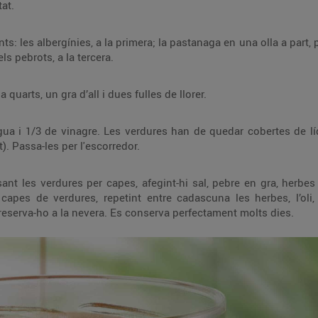
at.
s: les albergínies, a la primera; la pastanaga en una olla a part, 
ls pebrots, a la tercera.
quarts, un gra d’all i dues fulles de llorer.
a i 1/3 de vinagre. Les verdures han de quedar cobertes de líqu
). Passa-les per l'escorredor.
ant les verdures per capes, afegint-hi sal, pebre en gra, herbes 
apes de verdures, repetint entre cadascuna les herbes, l’oli, 
 reserva-ho a la nevera. Es conserva perfectament molts dies.