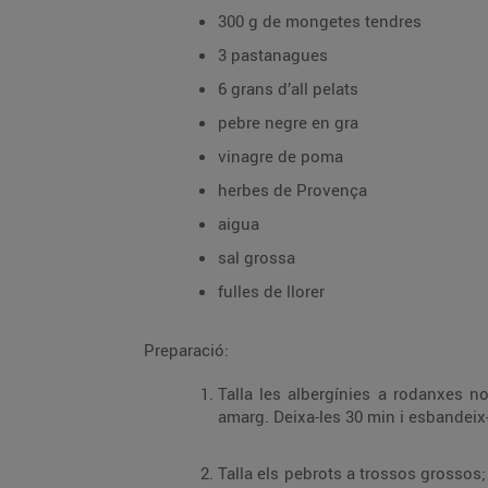
300 g de mongetes tendres
3 pastanagues
6 grans d’all pelats
pebre negre en gra
vinagre de poma
herbes de Provença
aigua
sal grossa
fulles de llorer
Preparació:
Talla les albergínies a rodanxes n
amarg. Deixa-les 30 min i esbandeix-
Talla els pebrots a trossos grossos; 