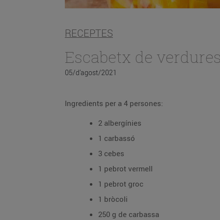
RECEPTES
Escabetx de verdure
05/d’agost/2021
Ingredients per a 4 persones:
2 albergínies
1 carbassó
3 cebes
1 pebrot vermell
1 pebrot groc
1 bròcoli
250 g de carbassa