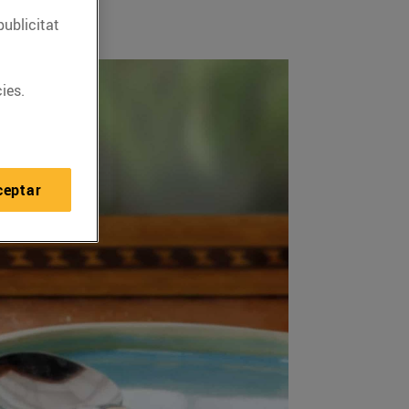
publicitat
ies.
ceptar