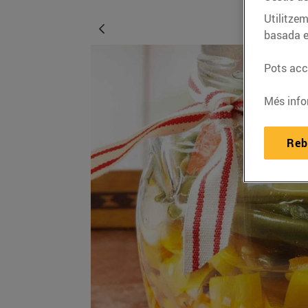
Utilitzem
basada e
Pots acce
Més info
Reb