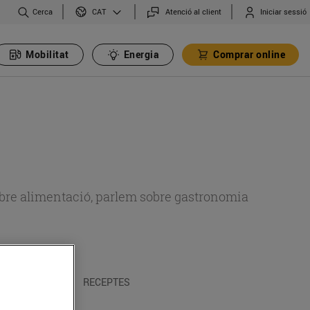
Cerca
Atenció al client
Iniciar sessió
CAT
Mobilitat
Energia
Comprar online
 sobre alimentació, parlem sobre gastronomia
 I TRADICIONS
RECEPTES