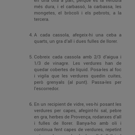
en una olla a part, perquè és la verdura
més dura, i el carbassó, la carbassa, les
mongetes, el bròcoli i els pebrots, a la
tercera.
A cada cassola, afegeix-hi una ceba a
quarts, un gra d’all i dues fulles de llorer.
Cobreix cada cassola amb 2/3 d’aigua i
1/3 de vinagre. Les verdures han de
quedar cobertes de líquid. Posa-les al foc
i vigila que les verdures quedin cuites,
però grenyals (al punt). Passa-les per
l'escorredor.
En un recipient de vidre, ves-hi posant les
verdures per capes, afegint-hi sal, pebre
en gra, herbes de Provença, rodanxes d’all
i fulles de llorer. Banya-ho amb oli i
continua fent capes de verdures, repetint