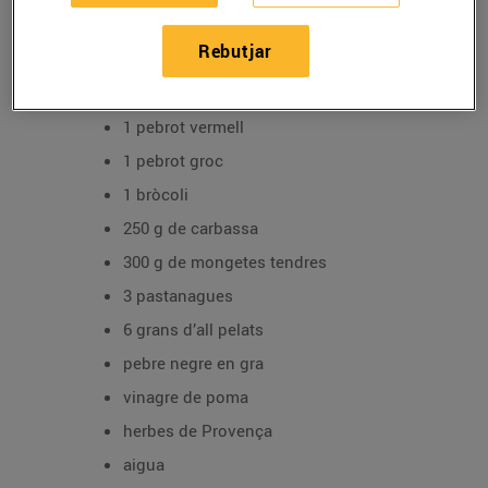
2 albergínies
Rebutjar
1 carbassó
3 cebes
1 pebrot vermell
1 pebrot groc
1 bròcoli
250 g de carbassa
300 g de mongetes tendres
3 pastanagues
6 grans d’all pelats
pebre negre en gra
vinagre de poma
herbes de Provença
aigua