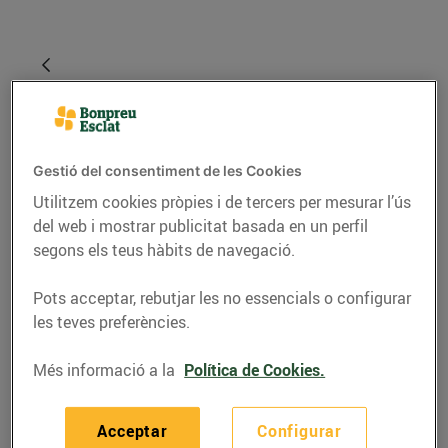
Gestió del consentiment de les Cookies
Utilitzem cookies pròpies i de tercers per mesurar l’ús
del web i mostrar publicitat basada en un perfil
segons els teus hàbits de navegació.
RECEPTES
Pots acceptar, rebutjar les no essencials o configurar
les teves preferències.
Escabetx de verdures
Més informació a la
Política de Cookies.
05/d’agost/2021
Acceptar
Configurar
Ingredients per a 4 persones: