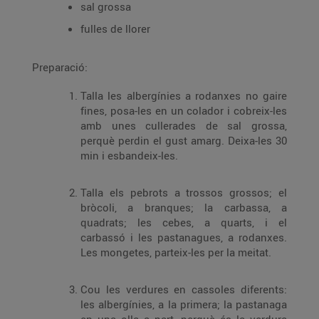
sal grossa
fulles de llorer
Preparació:
Talla les albergínies a rodanxes no gaire
fines, posa-les en un colador i cobreix-les
amb unes cullerades de sal grossa,
perquè perdin el gust amarg. Deixa-les 30
min i esbandeix-les.
Talla els pebrots a trossos grossos; el
bròcoli, a branques; la carbassa, a
quadrats; les cebes, a quarts, i el
carbassó i les pastanagues, a rodanxes.
Les mongetes, parteix-les per la meitat.
Cou les verdures en cassoles diferents:
les albergínies, a la primera; la pastanaga