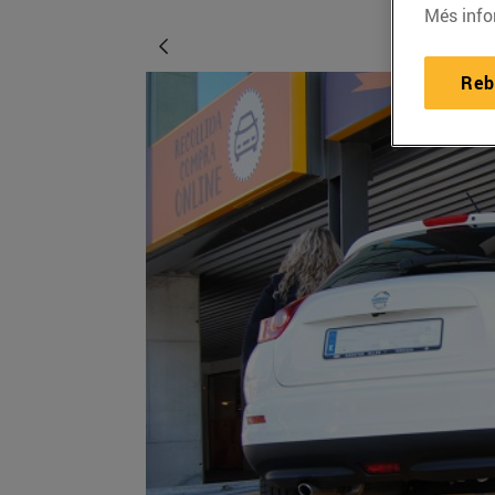
Més info
Reb