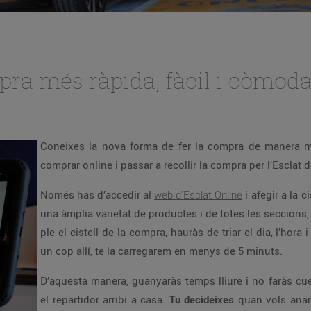
pra més ràpida, fàcil i còmod
Coneixes la nova forma de fer la compra de manera mé
comprar online i passar a recollir la compra per l’Esclat 
Només has d’accedir al
web d’Esclat Online
i afegir a la c
una àmplia varietat de productes i de totes les seccions
ple el cistell de la compra, hauràs de triar el dia, l’hora i
un cop allí, te la carregarem en menys de 5 minuts.
D’aquesta manera, guanyaràs temps lliure i no faràs cu
el repartidor arribi a casa.
Tu decideixes
quan vols anar