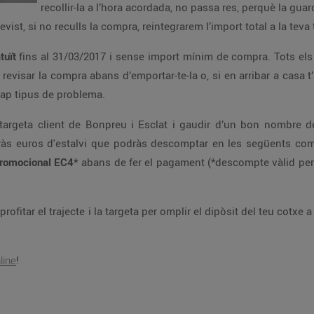
recollir-la a l’hora acordada, no passa res, perquè la gua
vist, si no reculls la compra, reintegrarem l’import total a la tev
atuït
fins al 31/03/2017 i sense import mínim de compra. Tots e
 revisar la compra abans d’emportar-te-la o, si en arribar a casa 
cap tipus de problema.
 la targeta client de Bonpreu i Esclat i gaudir d’un bon nombr
s euros d'estalvi que podràs descomptar en les següents compr
promocional EC4*
abans de fer el pagament (*descompte vàlid per
rofitar el trajecte i la targeta per omplir el dipòsit del teu cotxe 
line
!