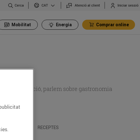
Cerca
Atenció al client
Iniciar sessió
CAT
Mobilitat
Energia
Comprar online
 sobre alimentació, parlem sobre gastronomia
publicitat
 I TRADICIONS
RECEPTES
ies.