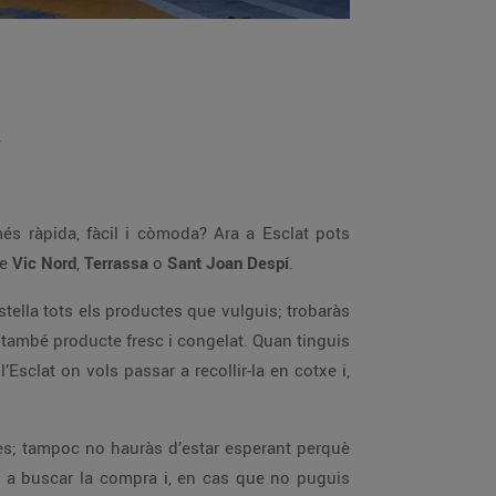
a
s ràpida, fàcil i còmoda? Ara a Esclat pots
de
Vic Nord
,
Terrassa
o
Sant Joan Despí
.
istella tots els productes que vulguis; trobaràs
, també producte fresc i congelat. Quan tinguis
 l’Esclat on vols passar a recollir-la en cotxe i,
es; tampoc no hauràs d’estar esperant perquè
 a buscar la compra i, en cas que no puguis