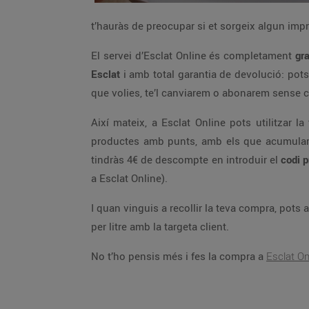
t’hauràs de preocupar si et sorgeix algun impre
El servei d’Esclat Online és completament
gr
Esclat
i amb total garantia de devolució: pots
que volies, te’l canviarem o abonarem sense 
Així mateix, a Esclat Online pots utilitzar
productes amb punts, amb els que acumularà
tindràs 4€ de descompte en introduir el
codi 
a Esclat Online).
I quan vinguis a recollir la teva compra, pots ap
per litre amb la targeta client.
No t’ho pensis més i fes la compra a
Esclat On