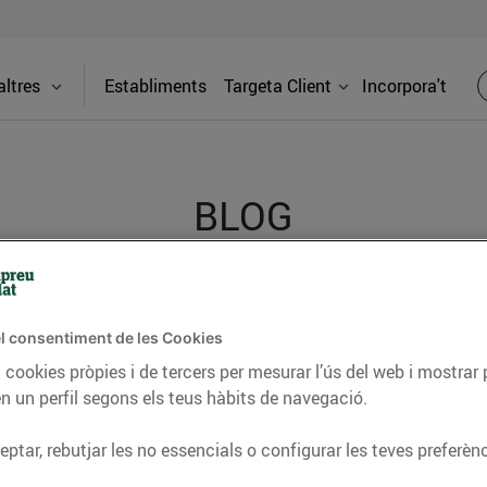
ltres
Establiments
Targeta Client
Incorpora't
BLOG
ceptes, consells nutricionals, informació d’actualitat
l consentiment de les Cookies
del nostre territori i molts altres temes.
 cookies pròpies i de tercers per mesurar l’ús del web i mostrar 
n un perfil segons els teus hàbits de navegació.
TAT
CONSELLS I HÀBITS SALUDABLES
ENERGIA
GASTRONOMIA
ptar, rebutjar les no essencials o configurar les teves preferènc