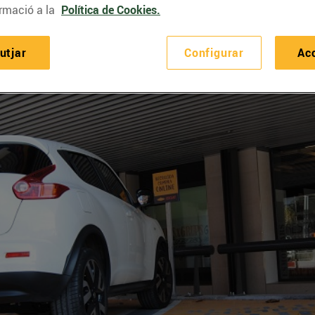
rmació a la
Política de Cookies.
utjar
Configurar
Ac