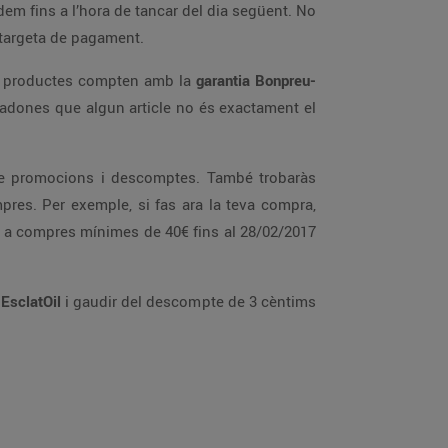
rdem fins a l’hora de tancar del dia següent. No
a targeta de pagament.
ls productes compten amb la
garantia Bonpreu-
t’adones que algun article no és exactament el
e de promocions i descomptes. També trobaràs
es. Per exemple, si fas ara la teva compra,
 a compres mínimes de 40€ fins al 28/02/2017
a
EsclatOil
i gaudir del descompte de 3 cèntims