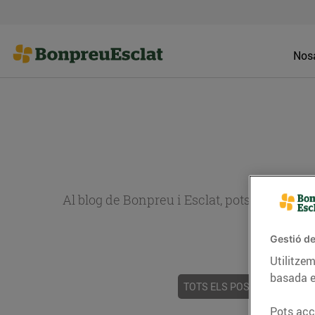
Nosa
Al blog de Bonpreu i Esclat, pots trobar re
Gestió de
Utilitzem
basada e
TOTS ELS POSTS
ACTUALI
Pots acce