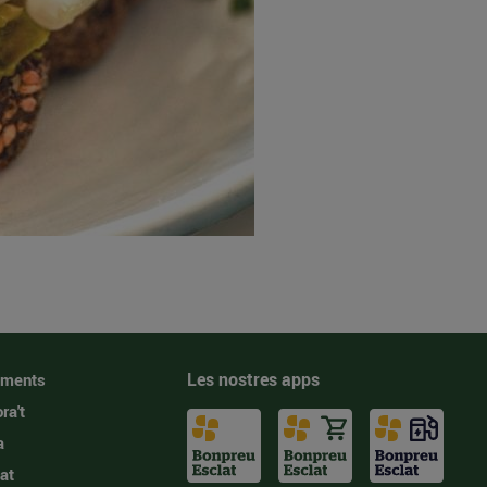
Les nostres apps
iments
ra't
a
at