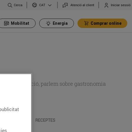
Cerca
Atenció al client
Iniciar sessió
CAT
Mobilitat
Energia
Comprar online
 sobre alimentació, parlem sobre gastronomia
publicitat
 I TRADICIONS
RECEPTES
ies.