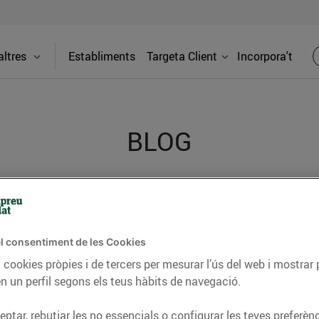
ltres
Establiments
Targeta Client
Incorpora't
BLOG
ceptes, consells nutricionals, informació d’actualitat
del nostre territori i molts altres temes.
l consentiment de les Cookies
 cookies pròpies i de tercers per mesurar l’ús del web i mostrar 
n un perfil segons els teus hàbits de navegació.
TAT
CONSELLS I HÀBITS SALUDABLES
ENERGIA
GASTRONOMIA
ptar, rebutjar les no essencials o configurar les teves preferènc