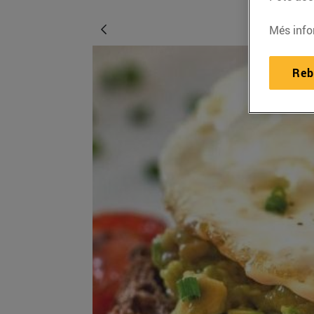
Més info
Reb