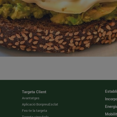
Establ
Targeta Client
Avantatges
Incorpo
Aplicació BonpreuEsclat
Energi
Fes-te la targeta
Mobilit
Targeta vinculada