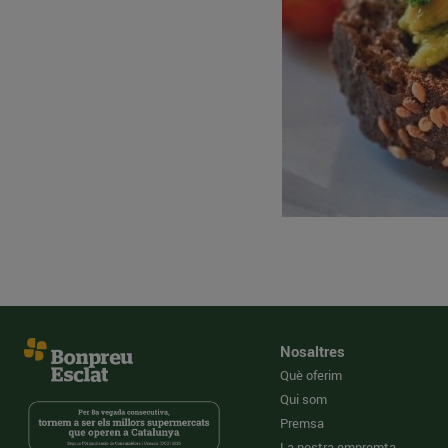
Nosaltres
Què oferim
Qui som
Premsa
La nostra empremta