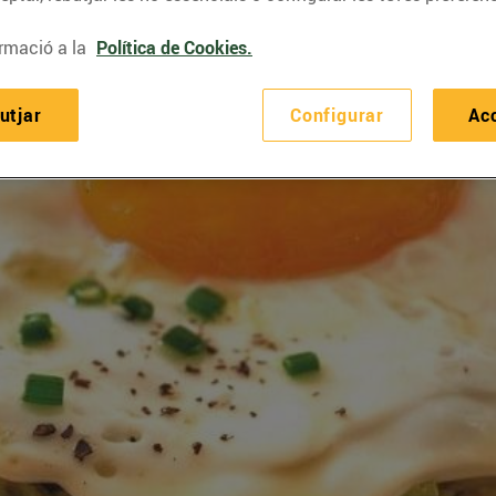
rmació a la
Política de Cookies.
utjar
Configurar
Ac