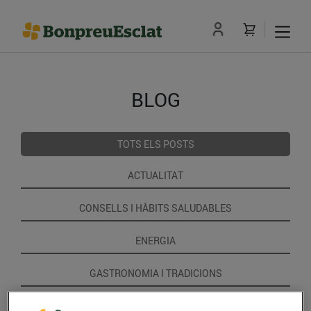
BLOG
TOTS ELS POSTS
ACTUALITAT
CONSELLS I HÀBITS SALUDABLES
ENERGIA
GASTRONOMIA I TRADICIONS
RECEPTES