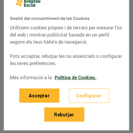
Gestió del consentiment de les Cookies
Utilitzem cookies pròpies i de tercers per mesurar l’ús
del web i mostrar publicitat basada en un perfil
segons els teus hàbits de navegació.
Pots acceptar, rebutjar les no essencials o configurar
les teves preferències.
Més informació a la
Política de Cookies.
RECEPTES
Acceptar
Configurar
Espaguetis de carbassó
amb pesto vermell
Rebutjar
02/de maig/2023