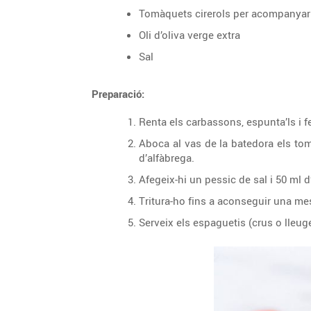
Tomàquets cirerols per acompanyar
Oli d’oliva verge extra
Sal
Preparació:
Renta els carbassons, espunta’ls i f
Aboca al vas de la batedora els tomàq
d’alfàbrega.
Afegeix-hi un pessic de sal i 50 ml d’
Tritura-ho fins a aconseguir una me
Serveix els espaguetis (crus o lleu