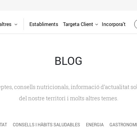
ltres
Establiments
Targeta Client
Incorpora't
BLOG
ceptes, consells nutricionals, informació d’actualitat
del nostre territori i molts altres temes.
TAT
CONSELLS I HÀBITS SALUDABLES
ENERGIA
GASTRONOMIA