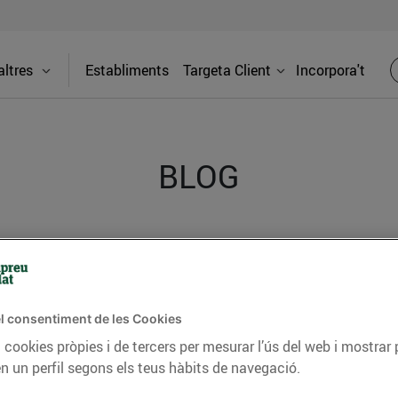
ltres
Establiments
Targeta Client
Incorpora't
BLOG
ceptes, consells nutricionals, informació d’actualitat
del nostre territori i molts altres temes.
l consentiment de les Cookies
 cookies pròpies i de tercers per mesurar l’ús del web i mostrar 
TAT
CONSELLS I HÀBITS SALUDABLES
ENERGIA
GASTRONOMIA
n un perfil segons els teus hàbits de navegació.