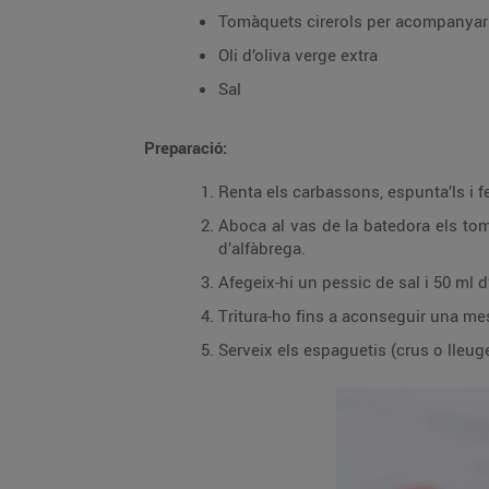
Tomàquets cirerols per acompanyar
Oli d’oliva verge extra
Sal
Preparació:
Renta els carbassons, espunta’ls i f
Aboca al vas de la batedora els tomàq
d’alfàbrega.
Afegeix-hi un pessic de sal i 50 ml d’
Tritura-ho fins a aconseguir una me
Serveix els espaguetis (crus o lleu