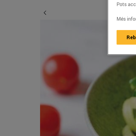
Pots acce
Més info
Reb