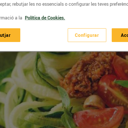
ptar, rebutjar les no essencials o configurar les teves preferènc
rmació a la
Política de Cookies.
utjar
Configurar
Ac