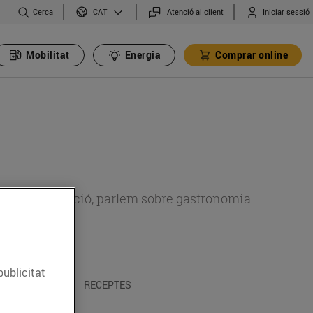
Cerca
Atenció al client
Iniciar sessió
CAT
Mobilitat
Energia
Comprar online
 sobre alimentació, parlem sobre gastronomia
publicitat
 I TRADICIONS
RECEPTES