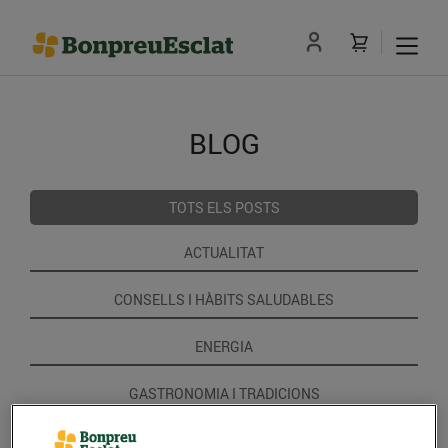
BLOG
TOTS ELS POSTS
ACTUALITAT
CONSELLS I HÀBITS SALUDABLES
ENERGIA
GASTRONOMIA I TRADICIONS
RECEPTES