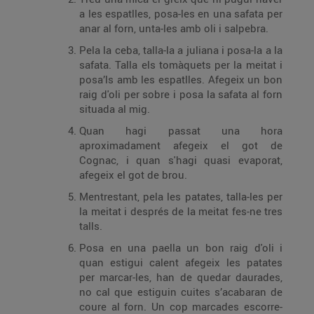
a les espatlles, posa-les en una safata per
anar al forn, unta-les amb oli i salpebra.
Pela la ceba, talla-la a juliana i posa-la a la
safata. Talla els tomàquets per la meitat i
posa’ls amb les espatlles. Afegeix un bon
raig d'oli per sobre i posa la safata al forn
situada al mig.
Quan hagi passat una hora
aproximadament afegeix el got de
Cognac, i quan s'hagi quasi evaporat,
afegeix el got de brou.
Mentrestant, pela les patates, talla-les per
la meitat i després de la meitat fes-ne tres
talls.
Posa en una paella un bon raig d'oli i
quan estigui calent afegeix les patates
per marcar-les, han de quedar daurades,
no cal que estiguin cuites s’acabaran de
coure al forn. Un cop marcades escorre-