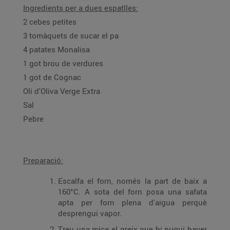
Ingredients per a dues espatlles:
2 cebes petites
3 tomàquets de sucar el pa
4 patates Monalisa
1 got brou de verdures
1 got de Cognac
Oli d'Oliva Verge Extra
Sal
Pebre
Preparació:
Escalfa el forn, només la part de baix a
160°C. A sota del forn posa una safata
apta per forn plena d'aigua perquè
desprengui vapor.
Treu una mica el greix que hi pugui haver