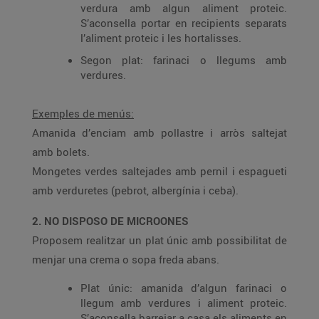
verdura amb algun aliment proteic.
S’aconsella portar en recipients separats
l’aliment proteic i les hortalisses.
Segon plat: farinaci o llegums amb
verdures.
Exemples de menús:
Amanida d’enciam amb pollastre i arròs saltejat
amb bolets.
Mongetes verdes saltejades amb pernil i espagueti
amb verduretes (pebrot, albergínia i ceba).
2. NO DISPOSO DE MICROONES
Proposem realitzar un plat únic amb possibilitat de
menjar una crema o sopa freda abans.
Plat únic: amanida d’algun farinaci o
llegum amb verdures i aliment proteic.
S’aconsella barrejar a casa els aliments en