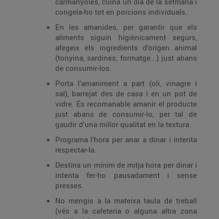
carmanyoles, cuina un dia de la setmana i
congela-ho tot en porcions individuals.
En les amanides, per garantir que els
aliments siguin higiènicament segurs,
afegeix els ingredients d’origen animal
(tonyina, sardines, formatge...) just abans
de consumir-los.
Porta l’amaniment a part (oli, vinagre i
sal), barrejat des de casa i en un pot de
vidre. És recomanable amanir el producte
just abans de consumir-lo, per tal de
gaudir d’una millor qualitat en la textura.
Programa l’hora per anar a dinar i intenta
respectar-la.
Destina un mínim de mitja hora per dinar i
intenta fer-ho pausadament i sense
presses.
No mengis a la mateixa taula de treball
(vés a la cafeteria o alguna altra zona