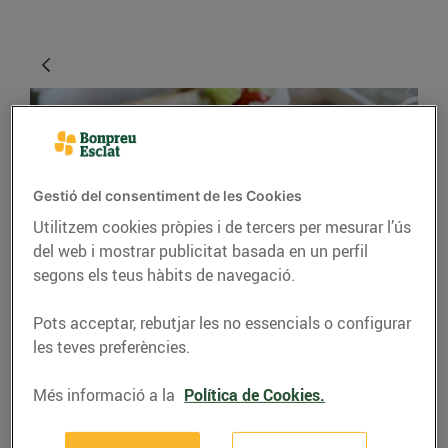
Gestió del consentiment de les Cookies
Utilitzem cookies pròpies i de tercers per mesurar l’ús
del web i mostrar publicitat basada en un perfil
segons els teus hàbits de navegació.
CONSELLS I HÀBITS SALUDABLES
Pots acceptar, rebutjar les no essencials o configurar
Et toca dinar fora de
les teves preferències.
casa?
Més informació a la
Política de Cookies.
09/de novembre/2015