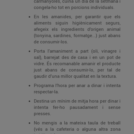
carmanyoles, cuina un dia de la setmana i
congela-ho tot en porcions individuals.
En les amanides, per garantir que els
aliments siguin higiènicament segurs,
afegeix els ingredients d’origen animal
(tonyina, sardines, formatge...) just abans
de consumir-los.
Porta l’amaniment a part (oli, vinagre i
sal), barrejat des de casa i en un pot de
vidre. És recomanable amanir el producte
just abans de consumir-lo, per tal de
gaudir d’una millor qualitat en la textura.
Programa l’hora per anar a dinar i intenta
respectar-la.
Destina un mínim de mitja hora per dinar i
intenta fer-ho pausadament i sense
presses.
No mengis a la mateixa taula de treball
(vés a la cafeteria o alguna altra zona