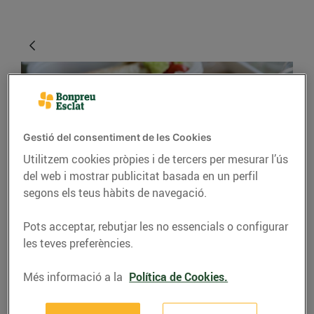
Gestió del consentiment de les Cookies
Utilitzem cookies pròpies i de tercers per mesurar l’ús
del web i mostrar publicitat basada en un perfil
segons els teus hàbits de navegació.
CONSELLS I HÀBITS SALUDABLES
Pots acceptar, rebutjar les no essencials o configurar
Et toca dinar fora de
les teves preferències.
casa?
Més informació a la
Política de Cookies.
09/de novembre/2015