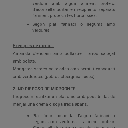
verdura amb algun aliment proteic.
S’aconsella portar en recipients separats
l’aliment proteic i les hortalisses.
Segon plat: farinaci o llegums amb
verdures.
Exemples de menús:
Amanida d’enciam amb pollastre i arròs saltejat
amb bolets.
Mongetes verdes saltejades amb pernil i espagueti
amb verduretes (pebrot, albergínia i ceba).
2. NO DISPOSO DE MICROONES
Proposem realitzar un plat únic amb possibilitat de
menjar una crema o sopa freda abans.
Plat únic: amanida d’algun farinaci o
llegum amb verdures i aliment proteic.
S’aconsella barrejar a casa els aliments en