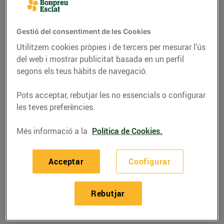
Gestió del consentiment de les Cookies
Utilitzem cookies pròpies i de tercers per mesurar l’ús
del web i mostrar publicitat basada en un perfil
segons els teus hàbits de navegació.
Pots acceptar, rebutjar les no essencials o configurar
les teves preferències.
Més informació a la
Política de Cookies.
RECEPTES
Acceptar
Configurar
Fajitas de vedella amb
pebrots
Rebutjar
Per 4,32 € per persona