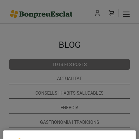
BLOG
TOTS ELS POSTS
ACTUALITAT
CONSELLS I HÀBITS SALUDABLES
ENERGIA
GASTRONOMIA I TRADICIONS
RECEPTES