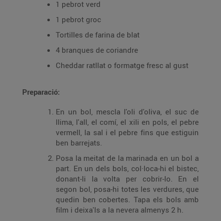
1 pebrot verd
1 pebrot groc
Tortilles de farina de blat
4 branques de coriandre
Cheddar ratllat o formatge fresc al gust
Preparació:
En un bol, mescla l'oli d'oliva, el suc de
llima, l'all, el comí, el xili en pols, el pebre
vermell, la sal i el pebre fins que estiguin
ben barrejats.
Posa la meitat de la marinada en un bol a
part. En un dels bols, col·loca-hi el bistec,
donant-li la volta per cobrir-lo. En el
segon bol, posa-hi totes les verdures, que
quedin ben cobertes. Tapa els bols amb
film i deixa'ls a la nevera almenys 2 h.