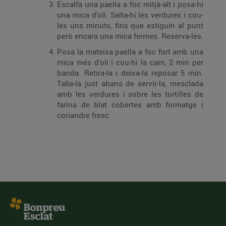
Escalfa una paella a foc mitjà-alt i posa-hi
una mica d'oli. Salta-hi les verdures i cou-
les uns minuts, fins que estiguin al punt
però encara una mica fermes. Reserva-les.
Posa la mateixa paella a foc fort amb una
mica més d'oli i cou-hi la carn, 2 min per
banda. Retira-la i deixa-la reposar 5 min.
Talla-la just abans de servir-la, mesclada
amb les verdures i sobre les tortilles de
farina de blat cobertes amb formatge i
coriandre fresc.