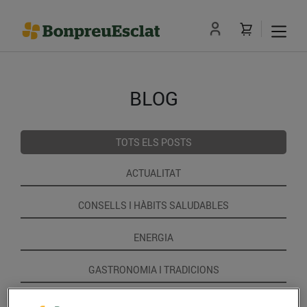
BLOG
TOTS ELS POSTS
ACTUALITAT
CONSELLS I HÀBITS SALUDABLES
ENERGIA
GASTRONOMIA I TRADICIONS
RECEPTES