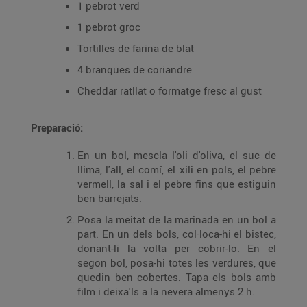
1 pebrot verd
1 pebrot groc
Tortilles de farina de blat
4 branques de coriandre
Cheddar ratllat o formatge fresc al gust
Preparació:
En un bol, mescla l'oli d'oliva, el suc de
llima, l'all, el comí, el xili en pols, el pebre
vermell, la sal i el pebre fins que estiguin
ben barrejats.
Posa la meitat de la marinada en un bol a
part. En un dels bols, col·loca-hi el bistec,
donant-li la volta per cobrir-lo. En el
segon bol, posa-hi totes les verdures, que
quedin ben cobertes. Tapa els bols amb
film i deixa'ls a la nevera almenys 2 h.