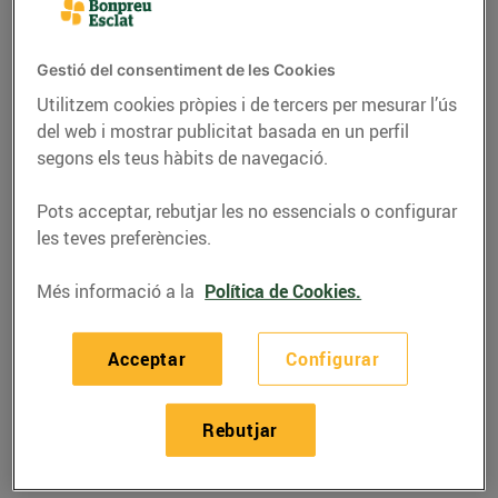
Gestió del consentiment de les Cookies
Utilitzem cookies pròpies i de tercers per mesurar l’ús
del web i mostrar publicitat basada en un perfil
segons els teus hàbits de navegació.
Pots acceptar, rebutjar les no essencials o configurar
les teves preferències.
Més informació a la
Política de Cookies.
RECEPTES
Acceptar
Configurar
Fajitas de vedella amb
pebrots
Rebutjar
Per 4,32 € per persona