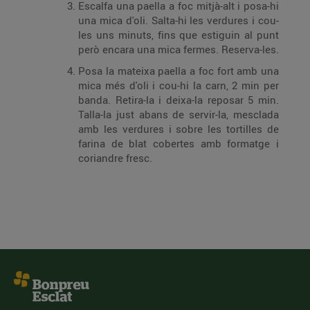
Escalfa una paella a foc mitjà-alt i posa-hi
una mica d'oli. Salta-hi les verdures i cou-
les uns minuts, fins que estiguin al punt
però encara una mica fermes. Reserva-les.
Posa la mateixa paella a foc fort amb una
mica més d'oli i cou-hi la carn, 2 min per
banda. Retira-la i deixa-la reposar 5 min.
Talla-la just abans de servir-la, mesclada
amb les verdures i sobre les tortilles de
farina de blat cobertes amb formatge i
coriandre fresc.