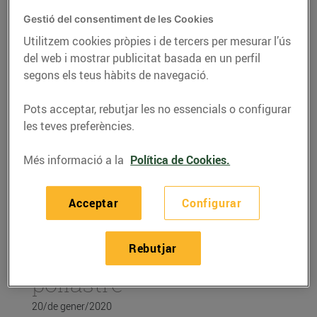
Gestió del consentiment de les Cookies
Utilitzem cookies pròpies i de tercers per mesurar l’ús
del web i mostrar publicitat basada en un perfil
segons els teus hàbits de navegació.
Pots acceptar, rebutjar les no essencials o configurar
les teves preferències.
Més informació a la
Política de Cookies.
RECEPTES
Acceptar
Configurar
Recepta de faves,
Rebutjar
pèsols i carxofes amb
pollastre
20/de gener/2020