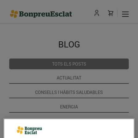
BLOG
TOTS ELS POSTS
ACTUALITAT
CONSELLS I HÀBITS SALUDABLES
ENERGIA
GASTRONOMIA I TRADICIONS
RECEPTES