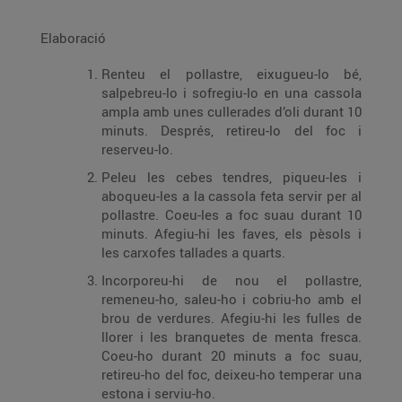
Elaboració
Renteu el pollastre, eixugueu-lo bé,
salpebreu-lo i sofregiu-lo en una cassola
ampla amb unes cullerades d’oli durant 10
minuts. Després, retireu-lo del foc i
reserveu-lo.
Peleu les cebes tendres, piqueu-les i
aboqueu-les a la cassola feta servir per al
pollastre. Coeu-les a foc suau durant 10
minuts. Afegiu-hi les faves, els pèsols i
les carxofes tallades a quarts.
Incorporeu-hi de nou el pollastre,
remeneu-ho, saleu-ho i cobriu-ho amb el
brou de verdures. Afegiu-hi les fulles de
llorer i les branquetes de menta fresca.
Coeu-ho durant 20 minuts a foc suau,
retireu-ho del foc, deixeu-ho temperar una
estona i serviu-ho.