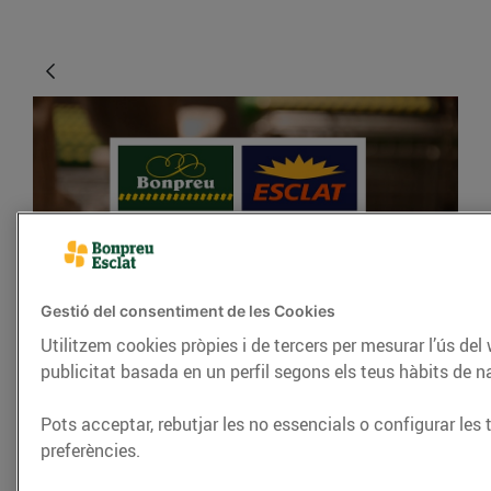
Gestió del consentiment de les Cookies
ACTUALITAT
Utilitzem cookies pròpies i de tercers per mesurar l’ús del
Fes el teu donatiu
publicitat basada en un perfil segons els teus hàbits de 
solidari on-line!
Pots acceptar, rebutjar les no essencials o configurar les 
01/de juny/2017
preferències.