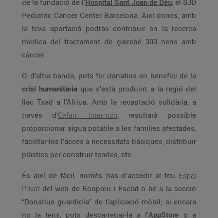
de la fundació de l’
Hospital Sant Joan de Déu
, el SJD
Pediatric Cancer Center Barcelona. Així doncs, amb
la teva aportació podràs contribuir en la recerca
mèdica del tractament de gairebé 300 nens amb
càncer.
O, d’altra banda, pots fer donatius en benefici de la
crisi humanitària
que s’està produint a la regió del
llac Txad a l’Àfrica. Amb la recaptació solidària, a
través d'
Oxfam Intermón
, resultarà possible
proporcionar aigua potable a les famílies afectades,
facilitar-los l’accés a necessitats bàsiques, distribuir
plàstics per construir tendes, etc.
És així de fàcil, només has d’accedir al teu
Espai
Privat
del web de Bonpreu i Esclat o bé a la secció
“Donatius guardiola” de l’aplicació mòbil; si encara
no la tens, pots descarregar-la a l’
AppStore
o a