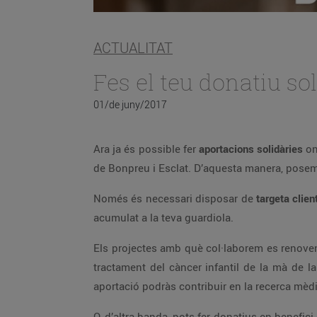
ACTUALITAT
Fes el teu donatiu sol
01/de juny/2017
Ara ja és possible fer
aportacions solidàries
on
de Bonpreu i Esclat. D’aquesta manera, posem 
Només és necessari disposar de
targeta clien
acumulat a la teva guardiola.
Els projectes amb què col·laborem es renoven
tractament del càncer infantil de la mà de la
aportació podràs contribuir en la recerca mèd
O, d’altra banda, pots fer donatius en benefici