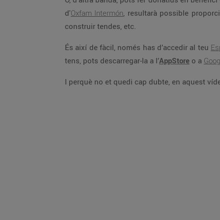
d'
Oxfam Intermón
, resultarà possible proporci
construir tendes, etc.
És així de fàcil, només has d’accedir al teu
Es
tens, pots descarregar-la a l’
AppStore
o a
Goog
I perquè no et quedi cap dubte, en aquest ví