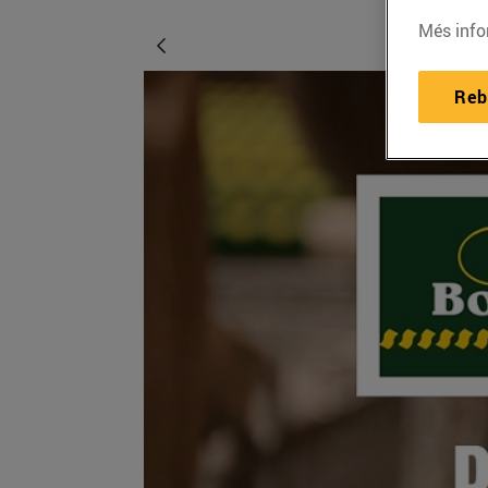
Més info
Reb