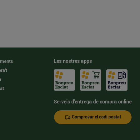
Les nostres apps
iments
ra't
a
at
Serveis d'entrega de compra online
Comprovar el codi postal