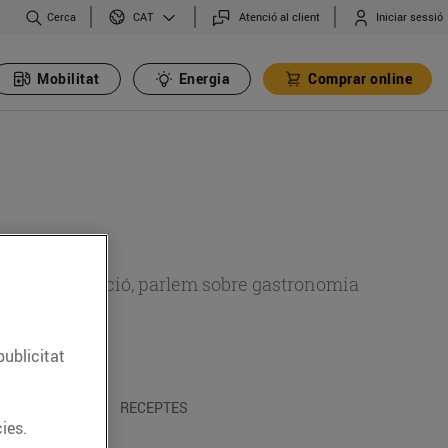
Cerca
Atenció al client
Iniciar sessió
CAT
Mobilitat
Energia
Comprar online
 sobre alimentació, parlem sobre gastronomia
publicitat
 I TRADICIONS
RECEPTES
ies.