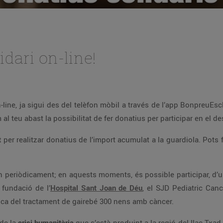
idari on-line!
-line, ja sigui des del telèfon mòbil a través de l’app BonpreuEsc
al teu abast la possibilitat de fer donatius per participar en el
t
per realitzar donatius de l’import acumulat a la guardiola. Pots 
 periòdicament; en aquests moments, és possible participar, d’un
 fundació de l’
Hospital Sant Joan de Déu
, el SJD Pediatric Can
ica del tractament de gairebé 300 nens amb càncer.
 de la
crisi humanitària
que s’està produint a la regió del llac Txad 