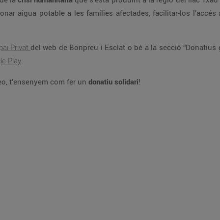
onar aigua potable a les famílies afectades, facilitar-los l’accés
pai Privat
del web de Bonpreu i Esclat o bé a la secció “Donatius g
le Play
.
deo, t’ensenyem com fer un
donatiu solidari
!