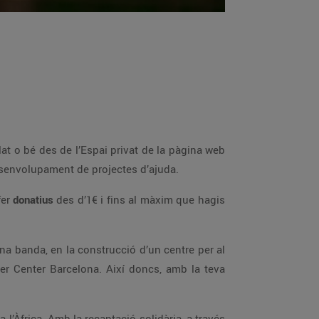
lat o bé des de l’Espai privat de la pàgina web
 desenvolupament de projectes d’ajuda.
fer
donatius
des d’1€ i fins al màxim que hagis
a banda, en la construcció d’un centre per al
cer Center Barcelona. Així doncs, amb la teva
a l’Àfrica. Amb la recaptació solidària, a través