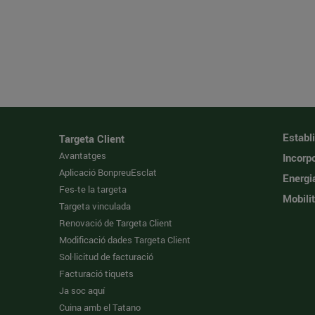
Establ
Targeta Client
Avantatges
Incorpo
Aplicació BonpreuEsclat
Energi
Fes-te la targeta
Mobilit
Targeta vinculada
Renovació de Targeta Client
Modificació dades Targeta Client
Sol·licitud de facturació
Facturació tiquets
Ja soc aquí
Cuina amb el Tatano