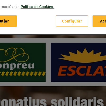
rmació a la
Política de Cookies.
utjar
Configurar
Ac