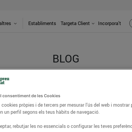
ltres
Establiments
Targeta Client
Incorpora't
BLOG
ceptes, consells nutricionals, informació d’actualitat
del nostre territori i molts altres temes.
l consentiment de les Cookies
 cookies pròpies i de tercers per mesurar l’ús del web i mostrar 
n un perfil segons els teus hàbits de navegació.
TAT
CONSELLS I HÀBITS SALUDABLES
ENERGIA
GASTRONOMIA
ptar, rebutjar les no essencials o configurar les teves preferènc