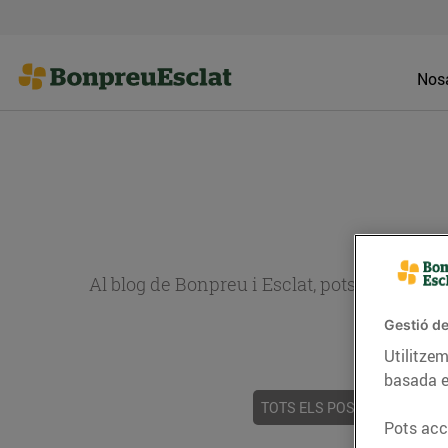
Nosa
Al blog de Bonpreu i Esclat, pots trobar re
Gestió de
Utilitzem
basada e
TOTS ELS POSTS
ACTUALI
Pots acce